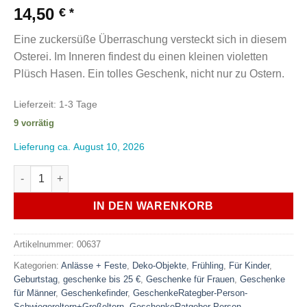
14,50
€
Eine zuckersüße Überraschung versteckt sich in diesem
Osterei. Im Inneren findest du einen kleinen violetten
Plüsch Hasen. Ein tolles Geschenk, nicht nur zu Ostern.
Lieferzeit:
1-3 Tage
9 vorrätig
Lieferung ca. August 10, 2026
Hase aus dem Ei Geschenk Ostern Plüschtier Hase Violett m
IN DEN WARENKORB
Artikelnummer:
00637
Kategorien:
Anlässe + Feste
,
Deko-Objekte
,
Frühling
,
Für Kinder
,
Geburtstag
,
geschenke bis 25 €
,
Geschenke für Frauen
,
Geschenke
für Männer
,
Geschenkefinder
,
GeschenkeRategber-Person-
Schwiegereltern+Großeltern
,
GeschenkeRatgeber-Person-