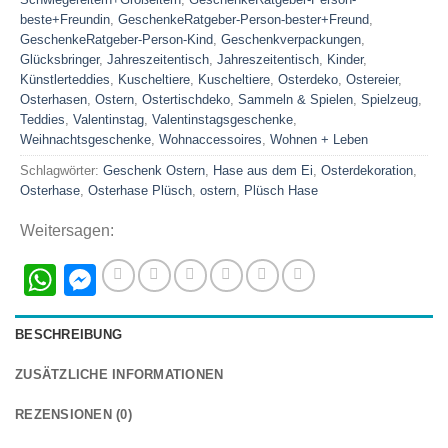
beste+Freundin
,
GeschenkeRatgeber-Person-bester+Freund
,
GeschenkeRatgeber-Person-Kind
,
Geschenkverpackungen
,
Glücksbringer
,
Jahreszeitentisch
,
Jahreszeitentisch
,
Kinder
,
Künstlerteddies
,
Kuscheltiere
,
Kuscheltiere
,
Osterdeko
,
Ostereier
,
Osterhasen
,
Ostern
,
Ostertischdeko
,
Sammeln & Spielen
,
Spielzeug
,
Teddies
,
Valentinstag
,
Valentinstagsgeschenke
,
Weihnachtsgeschenke
,
Wohnaccessoires
,
Wohnen + Leben
Schlagwörter:
Geschenk Ostern
,
Hase aus dem Ei
,
Osterdekoration
,
Osterhase
,
Osterhase Plüsch
,
ostern
,
Plüsch Hase
Weitersagen:
WhatsApp
Messenger
BESCHREIBUNG
ZUSÄTZLICHE INFORMATIONEN
REZENSIONEN (0)