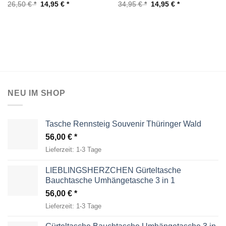
Ursprünglicher
Aktueller
Ursprünglicher
Aktueller
26,50
€
14,95
€
34,95
€
14,95
€
Preis
Preis
Preis
Preis
war:
ist:
war:
ist:
26,50 €
14,95 €.
34,95 €
14,95 €.
NEU IM SHOP
Tasche Rennsteig Souvenir Thüringer Wald
56,00
€
Lieferzeit:
1-3 Tage
LIEBLINGSHERZCHEN Gürteltasche
Bauchtasche Umhängetasche 3 in 1
56,00
€
Lieferzeit:
1-3 Tage