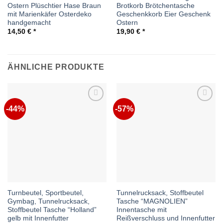
Ostern Plüschtier Hase Braun
Brotkorb Brötchentasche
mit Marienkäfer Osterdeko
Geschenkkorb Eier Geschenk
handgemacht
Ostern
14,50
€
19,90
€
ÄHNLICHE PRODUKTE
-44%
-57%
Auf die
Auf die
Wunschliste
Wunschliste
Turnbeutel, Sportbeutel,
Tunnelrucksack, Stoffbeutel
Gymbag, Tunnelrucksack,
Tasche “MAGNOLIEN”
Stoffbeutel Tasche “Holland”
Innentasche mit
gelb mit Innenfutter
Reißverschluss und Innenfutter