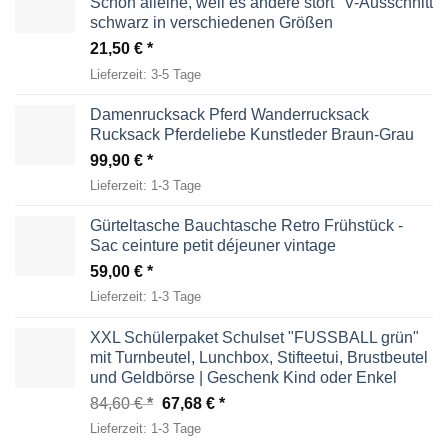
Schon alleine, weil es andere stört" V-Ausschnitt
schwarz in verschiedenen Größen
21,50
€
Lieferzeit:
3-5 Tage
Damenrucksack Pferd Wanderrucksack
Rucksack Pferdeliebe Kunstleder Braun-Grau
99,90
€
Lieferzeit:
1-3 Tage
Gürteltasche Bauchtasche Retro Frühstück -
Sac ceinture petit déjeuner vintage
59,00
€
Lieferzeit:
1-3 Tage
XXL Schülerpaket Schulset "FUSSBALL grün"
mit Turnbeutel, Lunchbox, Stifteetui, Brustbeutel
und Geldbörse | Geschenk Kind oder Enkel
Ursprünglicher
Aktueller
84,60
€
67,68
€
Preis
Preis
Lieferzeit:
1-3 Tage
war:
ist: