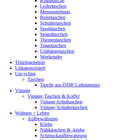
Klapptasche
Ledertaschen
Messengerbags
Reisetaschen
Schultertaschen
Sporttaschen
Strandtaschen
Thementaschen
Tragetaschen
Umhängetaschen
Weekender
Thüringenshop
Unkategorisiert
Upcycling
Taschen
Tasche aus DDR Luftmatratze
Vintage
Vintage Taschen & Koffer
Vintage Schultaschen
Vintage Schultertaschen
Wohnen + Leben
Aufbewahrung
Körbe
Nähkästchen & -körbe
Schmuckaufbewahrung