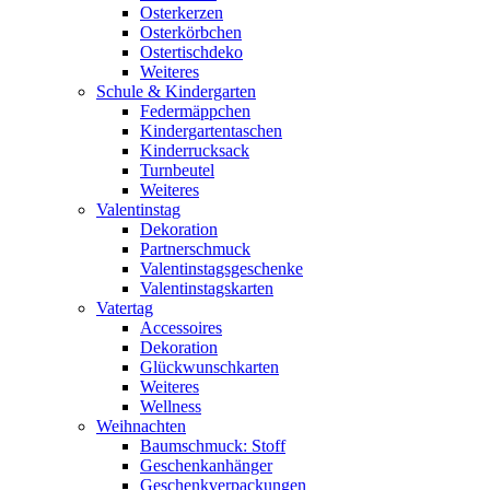
Osterkerzen
Osterkörbchen
Ostertischdeko
Weiteres
Schule & Kindergarten
Federmäppchen
Kindergartentaschen
Kinderrucksack
Turnbeutel
Weiteres
Valentinstag
Dekoration
Partnerschmuck
Valentinstagsgeschenke
Valentinstagskarten
Vatertag
Accessoires
Dekoration
Glückwunschkarten
Weiteres
Wellness
Weihnachten
Baumschmuck: Stoff
Geschenkanhänger
Geschenkverpackungen