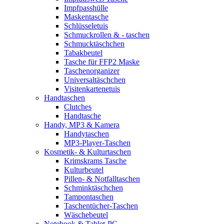
Impfpasshülle
Maskentasche
Schlüsseletuis
Schmuckrollen & - taschen
Schmucktäschchen
Tabakbeutel
Tasche für FFP2 Maske
Taschenorganizer
Universaltäschchen
Visitenkartenetuis
Handtaschen
Clutches
Handtasche
Handy, MP3 & Kamera
Handytaschen
MP3-Player-Taschen
Kosmetik- & Kulturtaschen
Krimskrams Tasche
Kulturbeutel
Pillen- & Notfalltaschen
Schminktäschchen
Tampontaschen
Taschentücher-Taschen
Wäschebeutel
Notebook & Tablet-PC