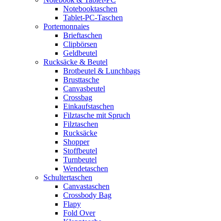
Notebooktaschen
Tablet-PC-Taschen
Portemonnaies
Brieftaschen
Clipbörsen
Geldbeutel
Rucksäcke & Beutel
Brotbeutel & Lunchbags
Brusttasche
Canvasbeutel
Crossbag
Einkaufstaschen
Filztasche mit Spruch
Filztaschen
Rucksäcke
Shopper
Stoffbeutel
Turnbeutel
Wendetaschen
Schultertaschen
Canvastaschen
Crossbody Bag
Flapy
Fold Over