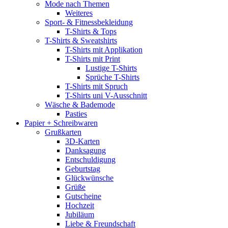
Mode nach Themen
Weiteres
Sport- & Fitnessbekleidung
T-Shirts & Tops
T-Shirts & Sweatshirts
T-Shirts mit Applikation
T-Shirts mit Print
Lustige T-Shirts
Sprüche T-Shirts
T-Shirts mit Spruch
T-Shirts uni V-Ausschnitt
Wäsche & Bademode
Pasties
Papier + Schreibwaren
Grußkarten
3D-Karten
Danksagung
Entschuldigung
Geburtstag
Glückwünsche
Grüße
Gutscheine
Hochzeit
Jubiläum
Liebe & Freundschaft