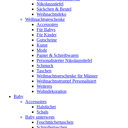
Nikolausstiefel
Säckchen & Beutel
Weihnachtsdeko
Weihnachtsgeschenke
Accessoires
Für Babys
Für Kinder
Gutscheine
Kunst
Mode
Papier & Schreibwaren
Personalisierter Nikolausstiefel
Schmuck
Taschen
Weihnachtsgeschenke für Männer
Weihnachtsstrumpf Personalisiert
Weiteres
Wohndekoration
Baby
Accessoires
Halstücher
Schals
Baby unterwegs
Feuchttüchertaschen
Schnullertaschen