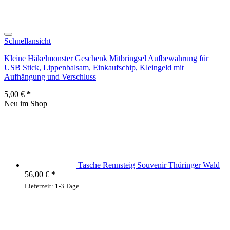
Auf die Wunschliste
Schnellansicht
Kleine Häkelmonster Geschenk Mitbringsel Aufbewahrung für
USB Stick, Lippenbalsam, Einkaufschip, Kleingeld mit
Aufhängung und Verschluss
5,00
€
Neu im Shop
Tasche Rennsteig Souvenir Thüringer Wald
56,00
€
Lieferzeit:
1-3 Tage