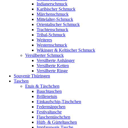
Indianerschmuck
Karibischer Schmuck
Märchenschmuck
Mittelalter-Schmuck
Orientalischer Schmuck
Trachtenschmuck
Tribal-Schmuck
Weiteres
Westernschmuck
Wikinger & Keltischer Schmuck
Versilberter Schmuck
Versilberte Anhänger
Versilberte Ketten
Versilberte Ringe
Souvenir Thüringen
Taschen
Etuis & Täschchen
Bauchtaschen
Brillenetuis
Einkaufschip-Täschchen
Federmäppchen
Festivaltasche
Flaschentäschchen
Hüft- & Gürteltaschen
Impfausweis Tasche