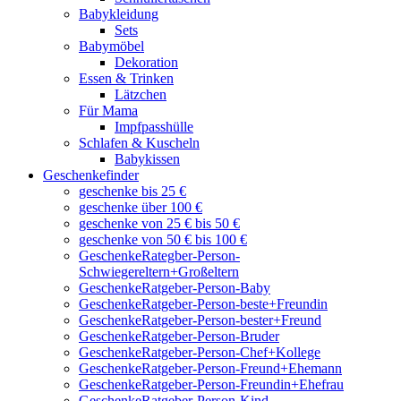
Babykleidung
Sets
Babymöbel
Dekoration
Essen & Trinken
Lätzchen
Für Mama
Impfpasshülle
Schlafen & Kuscheln
Babykissen
Geschenkefinder
geschenke bis 25 €
geschenke über 100 €
geschenke von 25 € bis 50 €
geschenke von 50 € bis 100 €
GeschenkeRategber-Person-
Schwiegereltern+Großeltern
GeschenkeRatgeber-Person-Baby
GeschenkeRatgeber-Person-beste+Freundin
GeschenkeRatgeber-Person-bester+Freund
GeschenkeRatgeber-Person-Bruder
GeschenkeRatgeber-Person-Chef+Kollege
GeschenkeRatgeber-Person-Freund+Ehemann
GeschenkeRatgeber-Person-Freundin+Ehefrau
GeschenkeRatgeber-Person-Kind