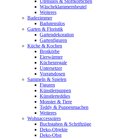
Utensilos & Stoffkörbchen
Wäscheklammernbeutel
Weiteres
Badezimmer
Badutensilos
Garten & Floristik
Gartendekoration
Gartenfiguren
Küche & Kochen
Brotkörbe
Eierwärmer
Küchenregale
Untersetzer
Vorratsdosen
Sammeln & Spielen
Figuren
Künstlerpuppen
Künstlerteddies
Monster & Tiere
Teddy & Puppenmachen
Weiteres
Wohnaccessoires
Buchstaben & Schriftzüge
Deko-Objekte
Deko-Obst