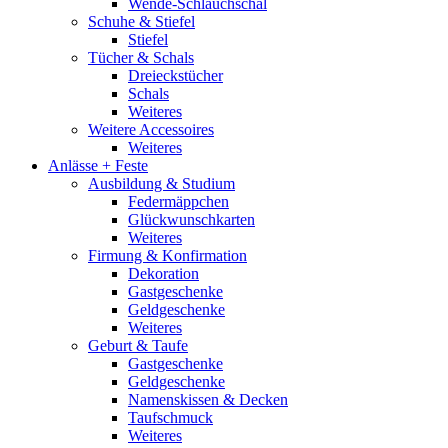
Wende-Schlauchschal
Schuhe & Stiefel
Stiefel
Tücher & Schals
Dreieckstücher
Schals
Weiteres
Weitere Accessoires
Weiteres
Anlässe + Feste
Ausbildung & Studium
Federmäppchen
Glückwunschkarten
Weiteres
Firmung & Konfirmation
Dekoration
Gastgeschenke
Geldgeschenke
Weiteres
Geburt & Taufe
Gastgeschenke
Geldgeschenke
Namenskissen & Decken
Taufschmuck
Weiteres