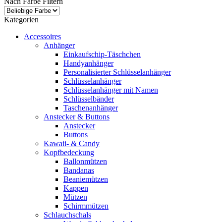
Nach Farbe Filtern
Kategorien
Accessoires
Anhänger
Einkaufschip-Täschchen
Handyanhänger
Personalisierter Schlüsselanhänger
Schlüsselanhänger
Schlüsselanhänger mit Namen
Schlüsselbänder
Taschenanhänger
Anstecker & Buttons
Anstecker
Buttons
Kawaii- & Candy
Kopfbedeckung
Ballonmützen
Bandanas
Beaniemützen
Kappen
Mützen
Schirmmützen
Schlauchschals