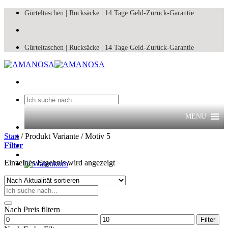
Zum
Gürteltaschen |
Rucksäcke |
14 Tage Geld-Zurück-Garantie
Inhalt
springen
Gürteltaschen |
Rucksäcke |
14 Tage Geld-Zurück-Garantie
Suchen
nach:
MENU
Start
/
Produkt Variante
/
Motiv 5
Filter
Einzelnes Ergebnis wird angezeigt
Suchen
nach:
Nach Preis filtern
Min.
Max.
Filter
Preis
Preis