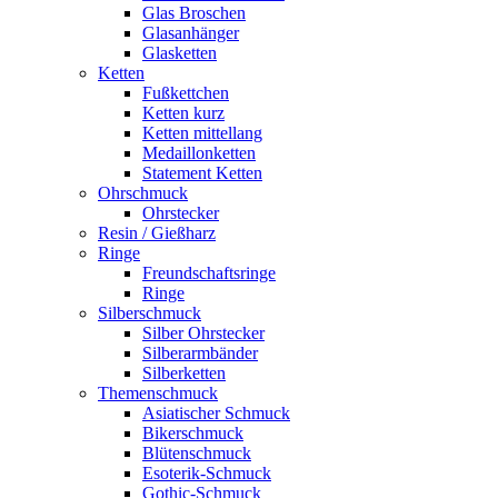
Glas Broschen
Glasanhänger
Glasketten
Ketten
Fußkettchen
Ketten kurz
Ketten mittellang
Medaillonketten
Statement Ketten
Ohrschmuck
Ohrstecker
Resin / Gießharz
Ringe
Freundschaftsringe
Ringe
Silberschmuck
Silber Ohrstecker
Silberarmbänder
Silberketten
Themenschmuck
Asiatischer Schmuck
Bikerschmuck
Blütenschmuck
Esoterik-Schmuck
Gothic-Schmuck