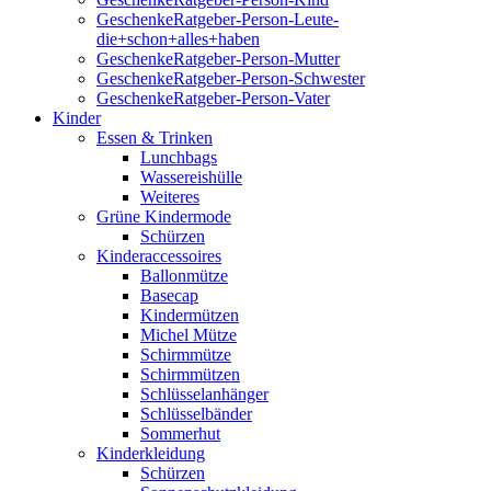
GeschenkeRatgeber-Person-Leute-
die+schon+alles+haben
GeschenkeRatgeber-Person-Mutter
GeschenkeRatgeber-Person-Schwester
GeschenkeRatgeber-Person-Vater
Kinder
Essen & Trinken
Lunchbags
Wassereishülle
Weiteres
Grüne Kindermode
Schürzen
Kinderaccessoires
Ballonmütze
Basecap
Kindermützen
Michel Mütze
Schirmmütze
Schirmmützen
Schlüsselanhänger
Schlüsselbänder
Sommerhut
Kinderkleidung
Schürzen