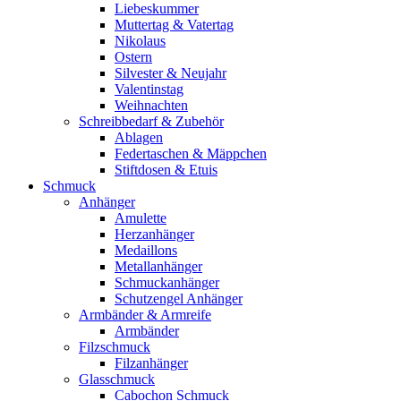
Liebeskummer
Muttertag & Vatertag
Nikolaus
Ostern
Silvester & Neujahr
Valentinstag
Weihnachten
Schreibbedarf & Zubehör
Ablagen
Federtaschen & Mäppchen
Stiftdosen & Etuis
Schmuck
Anhänger
Amulette
Herzanhänger
Medaillons
Metallanhänger
Schmuckanhänger
Schutzengel Anhänger
Armbänder & Armreife
Armbänder
Filzschmuck
Filzanhänger
Glasschmuck
Cabochon Schmuck