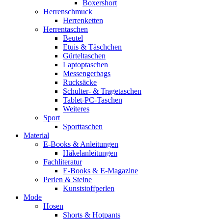
Boxershort
Herrenschmuck
Herrenketten
Herrentaschen
Beutel
Etuis & Täschchen
Gürteltaschen
Laptoptaschen
Messengerbags
Rucksäcke
Schulter- & Tragetaschen
Tablet-PC-Taschen
Weiteres
Sport
Sporttaschen
Material
E-Books & Anleitungen
Häkelanleitungen
Fachliteratur
E-Books & E-Magazine
Perlen & Steine
Kunststoffperlen
Mode
Hosen
Shorts & Hotpants