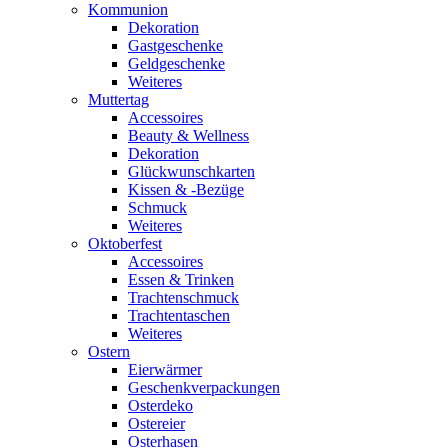
Kommunion
Dekoration
Gastgeschenke
Geldgeschenke
Weiteres
Muttertag
Accessoires
Beauty & Wellness
Dekoration
Glückwunschkarten
Kissen & -Bezüge
Schmuck
Weiteres
Oktoberfest
Accessoires
Essen & Trinken
Trachtenschmuck
Trachtentaschen
Weiteres
Ostern
Eierwärmer
Geschenkverpackungen
Osterdeko
Ostereier
Osterhasen