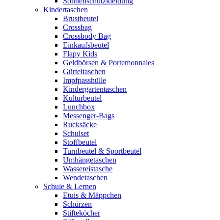
Sonnenschutzkleidung
Kindertaschen
Brustbeutel
Crossbag
Crossbody Bag
Einkaufsbeutel
Flapy Kids
Geldbörsen & Portemonnaies
Gürteltaschen
Impfpasshülle
Kindergartentaschen
Kulturbeutel
Lunchbox
Messenger-Bags
Rucksäcke
Schulset
Stoffbeutel
Turnbeutel & Sportbeutel
Umhängetaschen
Wassereistasche
Wendetaschen
Schule & Lernen
Etuis & Mäppchen
Schürzen
Stifteköcher