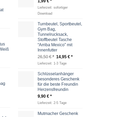
1,99
€
Lieferzeit:
sofortiger
at
Download
Turnbeutel, Sportbeutel,
Gym Bag,
Tunnelrucksack,
Stoffbeutel Tasche
tus
“Arriba Mexico” mit
-Weiß
Innenfutter
Ursprünglicher
Aktueller
26,50
€
14,95
€
Preis
Preis
Lieferzeit:
1-3 Tage
war:
ist:
26,50 €
14,95 €.
Schlüsselanhänger
besonderes Geschenk
bag
für die beste Freundin
Herzensfreundin
9,90
€
Lieferzeit:
2-5 Tage
Mutmacher Geschenk