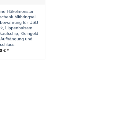
ine Häkelmonster
chenk Mitbringsel
fbewahrung für USB
ck, Lippenbalsam,
kaufschip, Kleingeld
 Aufhängung und
schluss
00
€