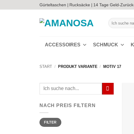
Zum
Gürteltaschen |
Rucksäcke |
14 Tage Geld-Zurück
Inhalt
springen
Suchen
nach:
ACCESSOIRES
SCHMUCK
K
START
/
PRODUKT VARIANTE
/
MOTIV 17
Suchen
nach:
NACH PREIS FILTERN
Min.
Max.
FILTER
Preis
Preis