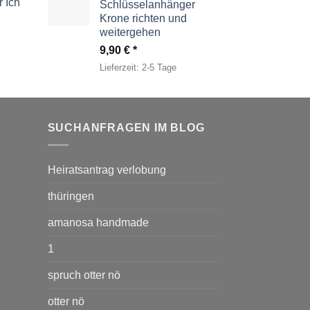
 Ich
Schlüsselanhänger
Krone richten und
weitergehen
9,90
€
Lieferzeit:
2-5 Tage
SUCHANFRAGEN IM BLOG
Heiratsantrag verlobung
thüringen
amanosa handmade
1
spruch otter nö
otter nö