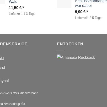
Schlüsselanhänger
Wald
war dabei
11,50
€
9,90
€
Lieferzeit:
1-3 Tage
Lieferzeit:
2-5 Tage
DENSERVICE
ENTDECKEN
akt
and
 Ausweis der Umsatzsteuer
und Anwendung der