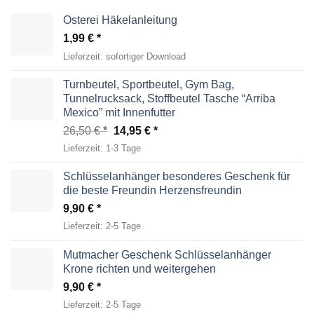
Osterei Häkelanleitung
1,99
€
Lieferzeit:
sofortiger Download
Turnbeutel, Sportbeutel, Gym Bag,
Tunnelrucksack, Stoffbeutel Tasche “Arriba
Mexico” mit Innenfutter
Ursprünglicher
Aktueller
26,50
€
14,95
€
Preis
Preis
Lieferzeit:
1-3 Tage
war:
ist:
26,50 €
14,95 €.
Schlüsselanhänger besonderes Geschenk für
die beste Freundin Herzensfreundin
9,90
€
Lieferzeit:
2-5 Tage
Mutmacher Geschenk Schlüsselanhänger
Krone richten und weitergehen
9,90
€
Lieferzeit:
2-5 Tage