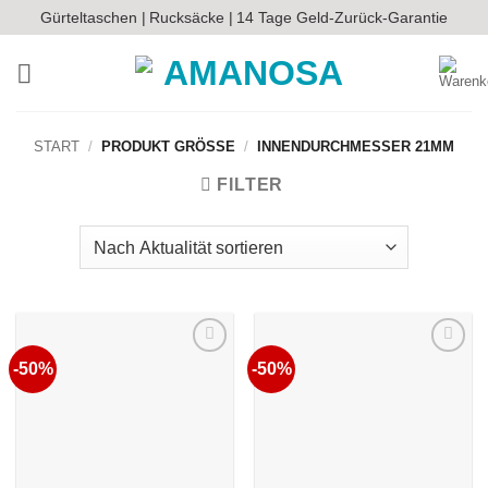
Zum
Gürteltaschen |
Rucksäcke |
14 Tage Geld-Zurück-Garantie
Inhalt
springen
START
/
PRODUKT GRÖSSE
/
INNENDURCHMESSER 21MM
FILTER
-50%
-50%
Auf die
Auf die
Wunschliste
Wunschliste