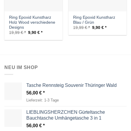
Ring Epoxid Kunstharz
Ring Epoxid Kunstharz
Holz Wood verschiedene
Blau / Grün
Designs
Ursprünglicher
Aktueller
19,99
€
9,90
€
Preis
Preis
Ursprünglicher
Aktueller
19,99
€
9,90
€
war:
ist:
Preis
Preis
19,99 €
9,90 €.
war:
ist:
19,99 €
9,90 €.
NEU IM SHOP
Tasche Rennsteig Souvenir Thüringer Wald
56,00
€
Lieferzeit:
1-3 Tage
LIEBLINGSHERZCHEN Gürteltasche
Bauchtasche Umhängetasche 3 in 1
56,00
€