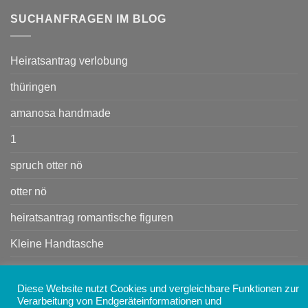
SUCHANFRAGEN IM BLOG
Heiratsantrag verlobung
thüringen
amanosa handmade
1
spruch otter nö
otter nö
heiratsantrag romantische figuren
Kleine Handtasche
Heiratsant rag
Diese Website nutzt Cookies und vergleichbare Funktionen zur
Handtasche
Verarbeitung von Endgeräteinformationen und