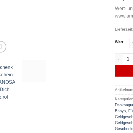
Wert- un
www.ama
Lieferzeit
Wert
Geschen
Artikelnu
Kategorie
Danksagu
Babys
,
Fü
Geldgesc
Geldgesc
Geschenke