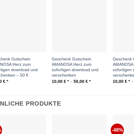
Auf die
Wunschliste
henk Gutschein
Geschenk Gutschein
Geschenk 
NOSA Herz zum
AMANOSA Herz zum
AMANOSA L
rtigen download und
sofortigen download und
sofortigen
chenken – 50 €
verschenken
verschenk
00
€
10,00
€
–
50,00
€
10,00
€
NLICHE PRODUKTE
%
-48%
Auf die
Auf die