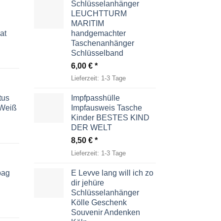
Schlüsselanhänger
LEUCHTTURM
MARITIM
at
handgemachter
Taschenanhänger
Schlüsselband
6,00
€
Lieferzeit:
1-3 Tage
tus
Impfpasshülle
-Weiß
Impfausweis Tasche
Kinder BESTES KIND
DER WELT
8,50
€
Lieferzeit:
1-3 Tage
bag
E Levve lang will ich zo
dir jehüre
Schlüsselanhänger
Kölle Geschenk
Souvenir Andenken