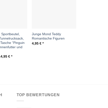
Wunschliste
Wunschliste
W
 Sportbeutel,
Junge Mond Teddy
Tunnelrucksack, S
unnelrucksack,
Romantische Figuren
Tasche „WOW Com
 Tasche “Pinguin
Innenfutter
4,95
€
Innenfutter und
Ursprün
28,50
€
14,95
Preis
war:
rsprünglicher
Aktueller
14,95
€
28,50 
reis
Preis
ar:
ist:
8,50 €
14,95 €.
H
TOP BEWERTUNGEN