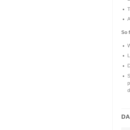
T
A
So f
W
L
D
S
p
d
DA