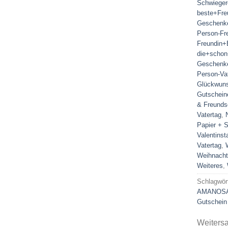
Schwieger
beste+Fre
Geschenke
Person-F
Freundin+
die+schon
Geschenke
Person-Va
Glückwuns
Gutschein
& Freunds
Vatertag
,
Papier + 
Valentinst
Vatertag
,
Weihnacht
Weiteres
,
Schlagwör
AMANOS
Gutschein
Weiters