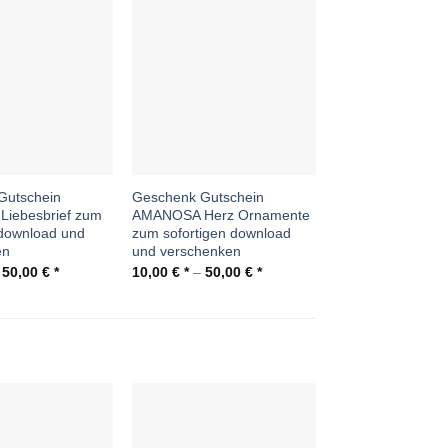
Auf die
Auf die
Wunschliste
Wunschliste
Gutschein
Geschenk Gutschein
iebesbrief zum
AMANOSA Herz Ornamente
 download und
zum sofortigen download
en
und verschenken
–
50,00
€
10,00
€
–
50,00
€
-48%
Auf die
Auf die