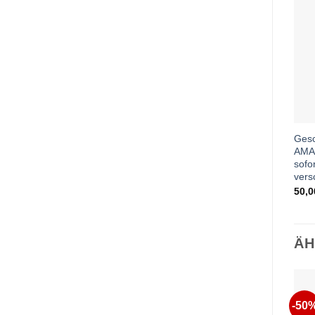
Gesc
AMA
sofo
vers
50,
ÄH
-50