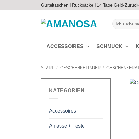
Zum
Gürteltaschen |
Rucksäcke |
14 Tage Geld-Zurück
Inhalt
springen
Suchen
nach:
ACCESSOIRES
SCHMUCK
K
START
/
GESCHENKEFINDER
/
GESCHENKERA
KATEGORIEN
Accessoires
Anlässe + Feste