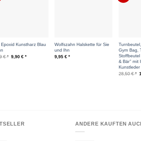
Wunschliste
Wunschliste
 Epoxid Kunstharz Blau
Wolfszahn Halskette für Sie
Turnbeutel,
ün
und Ihn
Gym Bag, T
Stoffbeutel
Ursprünglicher
Aktueller
99
€
9,90
€
9,95
€
Preis
Preis
& Bär” mit 
war:
ist:
Kunstleder
19,99 €
9,90 €.
U
28,50
€
P
w
2
TSELLER
ANDERE KAUFTEN AUC