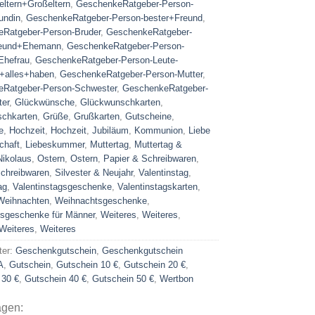
eltern+Großeltern
,
GeschenkeRatgeber-Person-
undin
,
GeschenkeRatgeber-Person-bester+Freund
,
Ratgeber-Person-Bruder
,
GeschenkeRatgeber-
reund+Ehemann
,
GeschenkeRatgeber-Person-
Ehefrau
,
GeschenkeRatgeber-Person-Leute-
+alles+haben
,
GeschenkeRatgeber-Person-Mutter
,
Ratgeber-Person-Schwester
,
GeschenkeRatgeber-
ter
,
Glückwünsche
,
Glückwunschkarten
,
chkarten
,
Grüße
,
Grußkarten
,
Gutscheine
,
e
,
Hochzeit
,
Hochzeit
,
Jubiläum
,
Kommunion
,
Liebe
chaft
,
Liebeskummer
,
Muttertag
,
Muttertag &
Nikolaus
,
Ostern
,
Ostern
,
Papier & Schreibwaren
,
Schreibwaren
,
Silvester & Neujahr
,
Valentinstag
,
ag
,
Valentinstagsgeschenke
,
Valentinstagskarten
,
Weihnachten
,
Weihnachtsgeschenke
,
sgeschenke für Männer
,
Weiteres
,
Weiteres
,
Weiteres
,
Weiteres
ter:
Geschenkgutschein
,
Geschenkgutschein
A
,
Gutschein
,
Gutschein 10 €
,
Gutschein 20 €
,
 30 €
,
Gutschein 40 €
,
Gutschein 50 €
,
Wertbon
agen: