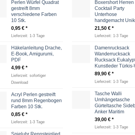
Perlen Würfel Quadrat
Boxershort Herren
gestreift 8mm
Cocktail Party
verschiedene Farben
Unterhose
10 Stk.
handgemacht Unik
0,95
€
21,50
€
Lieferzeit:
1-3 Tage
Lieferzeit:
1-3 Tage
Häkelanleitung Drache,
Damenrucksack
E-Book, Amigurumi,
Wanderrucksack
PDF
Rucksack Eukalyp
Kunstleder Türkis
4,99
€
89,90
€
Lieferzeit:
sofortiger
Lieferzeit:
1-3 Tage
Download
Tasche Walli
Acryl Perlen gestreift
Umhängetasche
rund 8mm Regenbogen
Gürteltasche Side
Farben 10 Stk.
Anker Maritim
0,85
€
39,00
€
Lieferzeit:
1-3 Tage
Lieferzeit:
1-3 Tage
Spieluhr Rennsteiglied