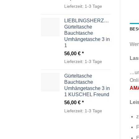
Lieferzeit:
1-3 Tage
LIEBLINGSHERZCHEN
Gürteltasche
BES
Bauchtasche
Umhängetasche 3 in
Wer
1
56,00
€
Las
Lieferzeit:
1-3 Tage
…un
Gürteltasche
Onl
Bauchtasche
AM
Umhängetasche 3 in
1 KUSCHEL Freund
Lei
56,00
€
Lieferzeit:
1-3 Tage
z
F
E