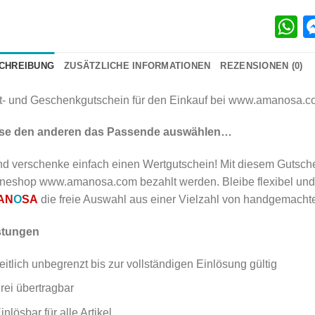
W
CHREIBUNG
ZUSÄTZLICHE INFORMATIONEN
REZENSIONEN (0)
t- und Geschenkgutschein für den Einkauf bei www.amanosa.co
se den anderen das Passende auswählen…
d verschenke einfach einen Wertgutschein! Mit diesem Gutsche
ineshop www.amanosa.com bezahlt werden. Bleibe flexibel und
AN
O
SA
die freie Auswahl aus einer Vielzahl von handgemach
stungen
eitlich unbegrenzt bis zur vollständigen Einlösung gültig
rei übertragbar
inlösbar für alle Artikel