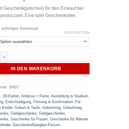
d Geschenkgutschein für den Einkauf bei
nosa.com. Eine tolle Geschenkidee.
:
sofortiger Download
ZURÜCKSETZEN
k Gutschein AMANOSA Herz FÜR DICH zum sofortigen download
IN DEN WARENKORB
mmer:
00657
n:
3D-Karten
,
Anlässe + Feste
,
Ausbildung & Studium
,
ng
,
Entschuldigung
,
Firmung & Konfirmation
,
Für
r Kinder
,
Geburt & Taufe
,
Geburtstag
,
Geburtstag
,
henke
,
Geldgeschenke
,
Geldgeschenke
,
henke
,
Geschenke für Frauen
,
Geschenke für Männer
,
finder
,
GeschenkeRategber-Person-