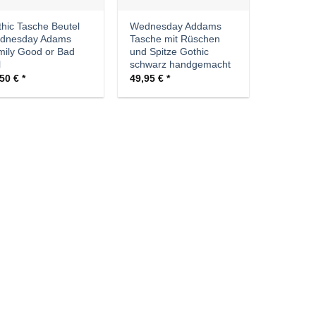
hic Tasche Beutel
Wednesday Addams
dnesday Adams
Tasche mit Rüschen
ily Good or Bad
und Spitze Gothic
l
schwarz handgemacht
,50
€
49,95
€