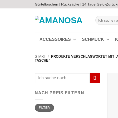
Zum
Gürteltaschen |
Rucksäcke |
14 Tage Geld-Zurück
Inhalt
springen
Suchen
nach:
ACCESSOIRES
SCHMUCK
K
START
/
PRODUKTE VERSCHLAGWORTET MIT 
TASCHE“
Suchen
nach:
NACH PREIS FILTERN
Min.
Max.
FILTER
Preis
Preis