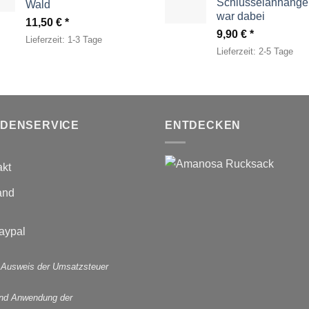
Schlüsselanhänger
Wald
war dabei
11,50
€
9,90
€
Lieferzeit:
1-3 Tage
Lieferzeit:
2-5 Tage
DENSERVICE
ENTDECKEN
akt
and
 Ausweis der Umsatzsteuer
und Anwendung der