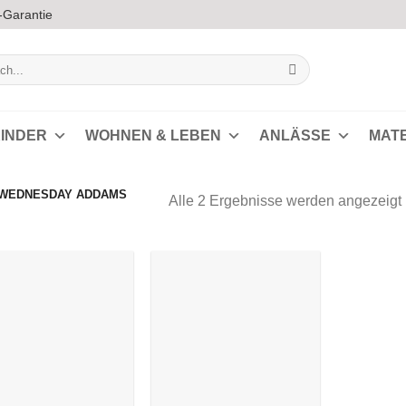
-Garantie
INDER
WOHNEN & LEBEN
ANLÄSSE
MAT
„WEDNESDAY ADDAMS
Alle 2 Ergebnisse werden angezeigt
s
Auf die
Auf die
Wunschliste
Wunschliste