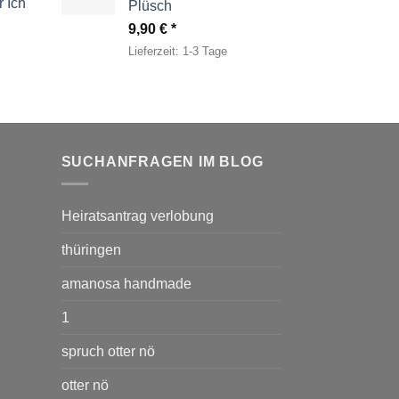
 Ich
Plüsch
9,90
€
Lieferzeit:
1-3 Tage
SUCHANFRAGEN IM BLOG
Heiratsantrag verlobung
thüringen
amanosa handmade
1
spruch otter nö
otter nö