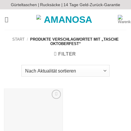
Zum
Gürteltaschen |
Rucksäcke |
14 Tage Geld-Zurück-Garantie
Inhalt
springen
START
/
PRODUKTE VERSCHLAGWORTET MIT „TASCHE
OKTOBERFEST“
FILTER
Auf die
Wunschliste