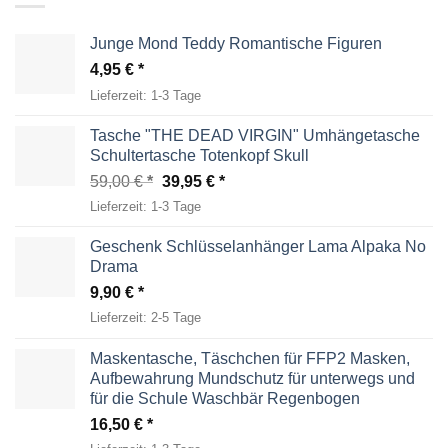
Junge Mond Teddy Romantische Figuren
4,95
€
Lieferzeit:
1-3 Tage
Tasche "THE DEAD VIRGIN" Umhängetasche
Schultertasche Totenkopf Skull
Ursprünglicher
Aktueller
59,00
€
39,95
€
Preis
Preis
Lieferzeit:
1-3 Tage
war:
ist:
59,00 €
39,95 €.
Geschenk Schlüsselanhänger Lama Alpaka No
Drama
9,90
€
Lieferzeit:
2-5 Tage
Maskentasche, Täschchen für FFP2 Masken,
Aufbewahrung Mundschutz für unterwegs und
für die Schule Waschbär Regenbogen
16,50
€