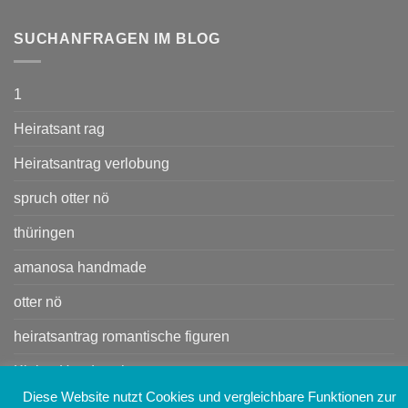
SUCHANFRAGEN IM BLOG
1
Heiratsant rag
Heiratsantrag verlobung
spruch otter nö
thüringen
amanosa handmade
otter nö
heiratsantrag romantische figuren
Kleine Handtasche
Diese Website nutzt Cookies und vergleichbare Funktionen zur
Handtasche