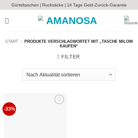
Zum
Gürteltaschen |
Rucksäcke |
14 Tage Geld-Zurück-Garantie
Inhalt
springen
START
/
PRODUKTE VERSCHLAGWORTET MIT „TASCHE MILOW
KAUFEN“
FILTER
-33%
Auf die
Wunschliste