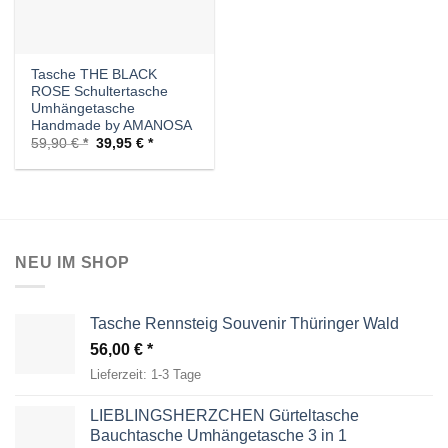
Tasche THE BLACK
ROSE Schultertasche
Umhängetasche
Handmade by AMANOSA
Ursprünglicher
Aktueller
59,90
€
39,95
€
Preis
Preis
war:
ist:
59,90 €
39,95 €.
NEU IM SHOP
Tasche Rennsteig Souvenir Thüringer Wald
56,00
€
Lieferzeit:
1-3 Tage
LIEBLINGSHERZCHEN Gürteltasche
Bauchtasche Umhängetasche 3 in 1