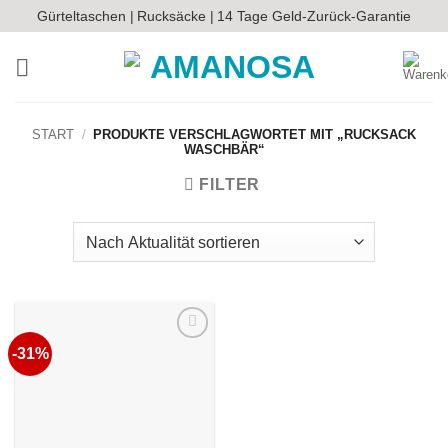
Zum
Gürteltaschen |
Rucksäcke |
14 Tage Geld-Zurück-Garantie
Inhalt
springen
START
/
PRODUKTE VERSCHLAGWORTET MIT „RUCKSACK
WASCHBÄR“
FILTER
-31%
Auf die
Wunschliste