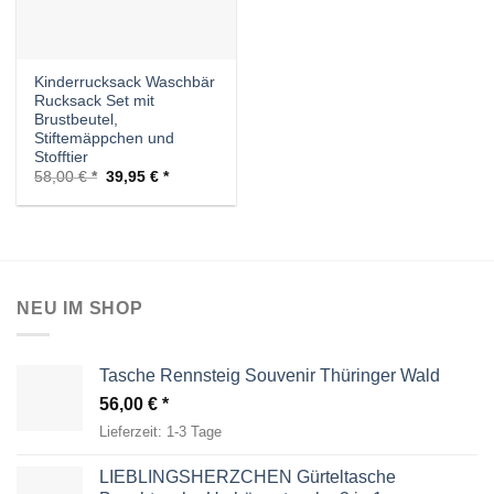
Kinderrucksack Waschbär
Rucksack Set mit
Brustbeutel,
Stiftemäppchen und
Stofftier
Ursprünglicher
Aktueller
58,00
€
39,95
€
Preis
Preis
war:
ist:
58,00 €
39,95 €.
NEU IM SHOP
Tasche Rennsteig Souvenir Thüringer Wald
56,00
€
Lieferzeit:
1-3 Tage
LIEBLINGSHERZCHEN Gürteltasche