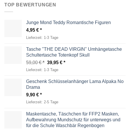
TOP BEWERTUNGEN
Junge Mond Teddy Romantische Figuren
4,95
€
Lieferzeit:
1-3 Tage
Tasche "THE DEAD VIRGIN" Umhängetasche
Schultertasche Totenkopf Skull
Ursprünglicher
Aktueller
59,00
€
39,95
€
Preis
Preis
Lieferzeit:
1-3 Tage
war:
ist:
59,00 €
39,95 €.
Geschenk Schlüsselanhänger Lama Alpaka No
Drama
9,90
€
Lieferzeit:
2-5 Tage
Maskentasche, Täschchen für FFP2 Masken,
Aufbewahrung Mundschutz für unterwegs und
für die Schule Waschbär Regenbogen