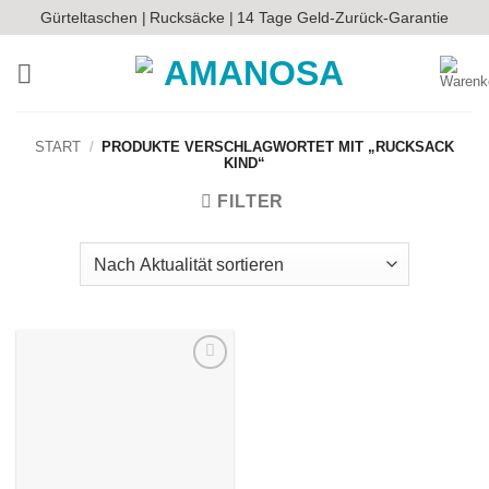
Zum
Gürteltaschen |
Rucksäcke |
14 Tage Geld-Zurück-Garantie
Inhalt
springen
START
/
PRODUKTE VERSCHLAGWORTET MIT „RUCKSACK
KIND“
FILTER
Auf die
Wunschliste