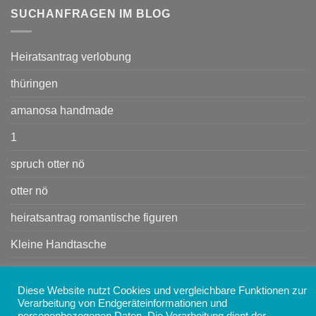
SUCHANFRAGEN IM BLOG
Heiratsantrag verlobung
thüringen
amanosa handmade
1
spruch otter nö
otter nö
heiratsantrag romantische figuren
Kleine Handtasche
Heiratsant rag
Diese Website nutzt Cookies und vergleichbare Funktionen zur
Handtasche
Verarbeitung von Endgeräteinformationen und