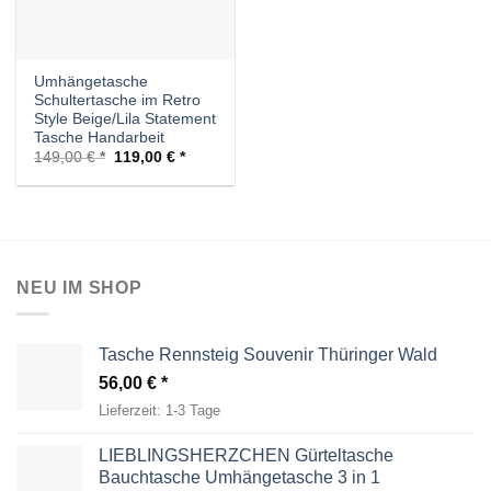
Umhängetasche
Schultertasche im Retro
Style Beige/Lila Statement
Tasche Handarbeit
Ursprünglicher
Aktueller
149,00
€
119,00
€
Preis
Preis
war:
ist:
149,00 €
119,00 €.
NEU IM SHOP
Tasche Rennsteig Souvenir Thüringer Wald
56,00
€
Lieferzeit:
1-3 Tage
LIEBLINGSHERZCHEN Gürteltasche
Bauchtasche Umhängetasche 3 in 1