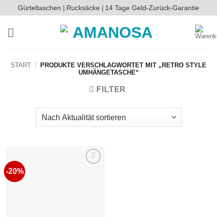
Zum
Gürteltaschen |
Rucksäcke |
14 Tage Geld-Zurück-Garantie
Inhalt
springen
START
/
PRODUKTE VERSCHLAGWORTET MIT „RETRO STYLE
UMHÄNGETASCHE“
FILTER
-20%
Auf die
Wunschliste