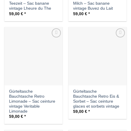
Teezeit – Sac banane
Milch – Sac banane
vintage Lheure du The
vintage Buvez du Lait
59,00
€
59,00
€
Auf die
Auf die
Wunschliste
Wunschliste
Gürteltasche
Gürteltasche
Bauchtasche Retro
Bauchtasche Retro Eis &
Limonade – Sac ceinture
Sorbet – Sac ceinture
vintage Veritable
glaces et sorbets vintage
Limonade
59,00
€
59,00
€