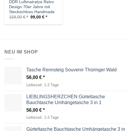
DDR Luftmatratze Retro
Design 70er Jahre mit
Steckschloss Handmade
Ursprünglicher
Aktueller
159,00
€
99,00
€
Preis
Preis
war:
ist:
159,00 €
99,00 €.
NEU IM SHOP
Tasche Rennsteig Souvenir Thüringer Wald
56,00
€
Lieferzeit:
1-3 Tage
LIEBLINGSHERZCHEN Gürteltasche
Bauchtasche Umhängetasche 3 in 1
56,00
€
Lieferzeit:
1-3 Tage
Gürteltasche Bauchtasche Umhängetasche 3 in