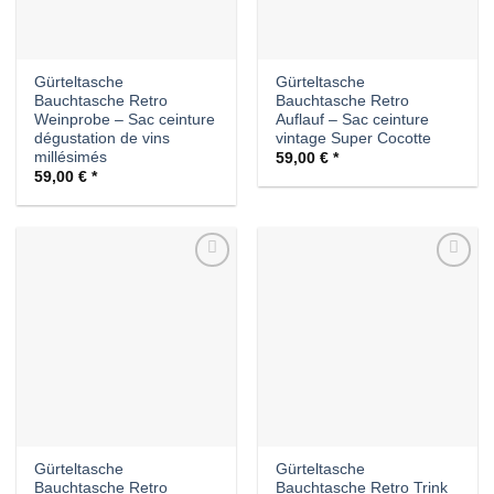
Gürteltasche
Gürteltasche
Bauchtasche Retro
Bauchtasche Retro
Weinprobe – Sac ceinture
Auflauf – Sac ceinture
dégustation de vins
vintage Super Cocotte
millésimés
59,00
€
59,00
€
Auf die
Auf die
Wunschliste
Wunschliste
Gürteltasche
Gürteltasche
Bauchtasche Retro
Bauchtasche Retro Trink