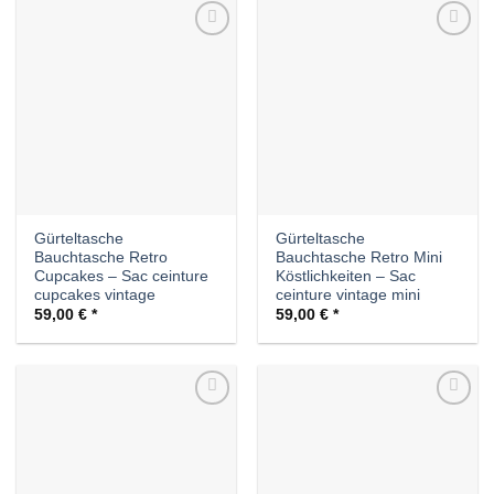
Auf die
Auf die
Wunschliste
Wunschliste
Gürteltasche
Gürteltasche
Bauchtasche Retro
Bauchtasche Retro Mini
Cupcakes – Sac ceinture
Köstlichkeiten – Sac
cupcakes vintage
ceinture vintage mini
59,00
€
59,00
€
Auf die
Auf die
Wunschliste
Wunschliste