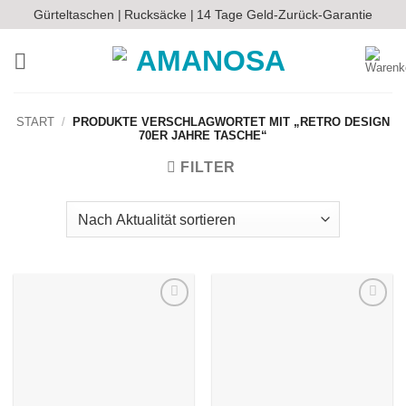
Zum
Gürteltaschen |
Rucksäcke |
14 Tage Geld-Zurück-Garantie
Inhalt
springen
START
/
PRODUKTE VERSCHLAGWORTET MIT „RETRO DESIGN
70ER JAHRE TASCHE“
FILTER
Auf die
Auf die
Wunschliste
Wunschliste