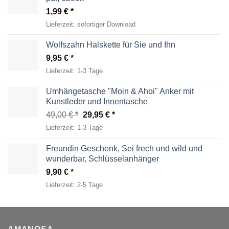
1,99
€
Lieferzeit:
sofortiger Download
Wolfszahn Halskette für Sie und Ihn
9,95
€
Lieferzeit:
1-3 Tage
Umhängetasche "Moin & Ahoi" Anker mit
Kunstleder und Innentasche
Ursprünglicher
Aktueller
49,00
€
29,95
€
Preis
Preis
Lieferzeit:
1-3 Tage
war:
ist:
49,00 €
29,95 €.
Freundin Geschenk, Sei frech und wild und
wunderbar, Schlüsselanhänger
9,90
€
Lieferzeit:
2-5 Tage