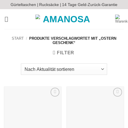
Zum
Gürteltaschen |
Rucksäcke |
14 Tage Geld-Zurück-Garantie
Inhalt
springen
START
/
PRODUKTE VERSCHLAGWORTET MIT „OSTERN
GESCHENK“
FILTER
Auf die
Auf die
Wunschliste
Wunschliste