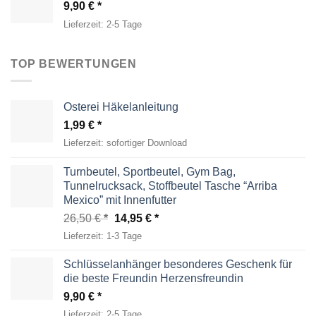
9,90
€
Lieferzeit:
2-5 Tage
TOP BEWERTUNGEN
Osterei Häkelanleitung
1,99
€
Lieferzeit:
sofortiger Download
Turnbeutel, Sportbeutel, Gym Bag,
Tunnelrucksack, Stoffbeutel Tasche “Arriba
Mexico” mit Innenfutter
Ursprünglicher
Aktueller
26,50
€
14,95
€
Preis
Preis
Lieferzeit:
1-3 Tage
war:
ist:
26,50 €
14,95 €.
Schlüsselanhänger besonderes Geschenk für
die beste Freundin Herzensfreundin
9,90
€
Lieferzeit:
2-5 Tage