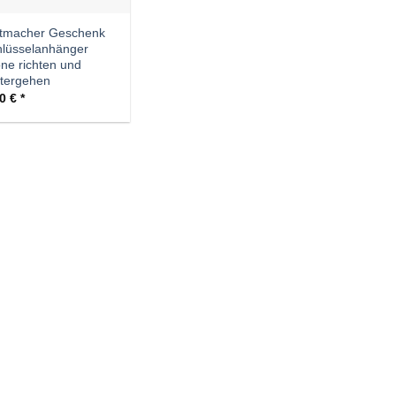
tmacher Geschenk
lüsselanhänger
ne richten und
tergehen
90
€