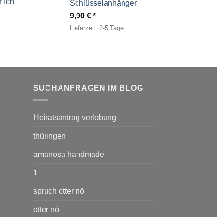
 Ich
Schlüsselanhänger
9,90
€
Lieferzeit:
2-5 Tage
SUCHANFRAGEN IM BLOG
Heiratsantrag verlobung
thüringen
amanosa handmade
1
spruch otter nö
otter nö