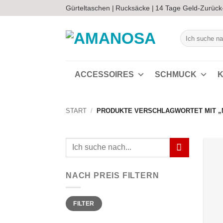
Zum
Gürteltaschen |
Rucksäcke |
14 Tage Geld-Zurück
Inhalt
springen
Suchen
nach:
ACCESSOIRES
SCHMUCK
K
START
/
PRODUKTE VERSCHLAGWORTET MIT 
Suchen
nach:
NACH PREIS FILTERN
Min.
Max.
FILTER
Preis
Preis