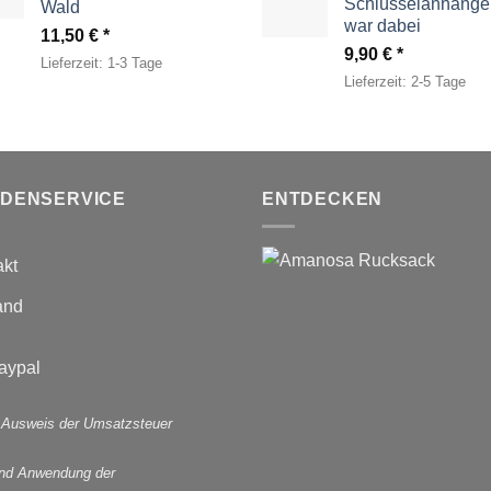
Schlüsselanhänger
Wald
war dabei
11,50
€
9,90
€
Lieferzeit:
1-3 Tage
Lieferzeit:
2-5 Tage
DENSERVICE
ENTDECKEN
akt
and
 Ausweis der Umsatzsteuer
und Anwendung der