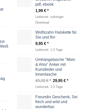
pdf, ebook
at
1,99
€
Lieferzeit:
sofortiger
Download
Wolfszahn Halskette für
Sie und Ihn
tus
9,95
€
-Weiß
Lieferzeit:
1-3 Tage
Umhängetasche "Moin
& Ahoi" Anker mit
Kunstleder und
Innentasche
bag
Ursprünglicher
Aktueller
49,00
€
29,95
€
Preis
Preis
Lieferzeit:
1-3 Tage
war:
ist:
49,00 €
29,95 €.
Freundin Geschenk, Sei
frech und wild und
wunderbar,