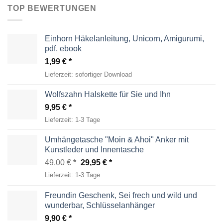
TOP BEWERTUNGEN
Einhorn Häkelanleitung, Unicorn, Amigurumi,
pdf, ebook
1,99
€
Lieferzeit:
sofortiger Download
Wolfszahn Halskette für Sie und Ihn
9,95
€
Lieferzeit:
1-3 Tage
Umhängetasche "Moin & Ahoi" Anker mit
Kunstleder und Innentasche
Ursprünglicher
Aktueller
49,00
€
29,95
€
Preis
Preis
Lieferzeit:
1-3 Tage
war:
ist:
49,00 €
29,95 €.
Freundin Geschenk, Sei frech und wild und
wunderbar, Schlüsselanhänger
9,90
€