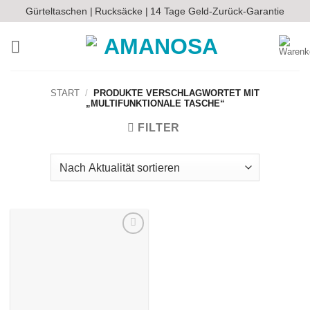
Zum
Gürteltaschen |
Rucksäcke |
14 Tage Geld-Zurück-Garantie
Inhalt
springen
START
/
PRODUKTE VERSCHLAGWORTET MIT
„MULTIFUNKTIONALE TASCHE“
FILTER
Auf die
Wunschliste