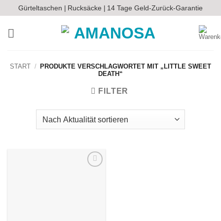
Zum
Gürteltaschen |
Rucksäcke |
14 Tage Geld-Zurück-Garantie
Inhalt
springen
START
/
PRODUKTE VERSCHLAGWORTET MIT „LITTLE SWEET
DEATH“
FILTER
Auf die
Wunschliste