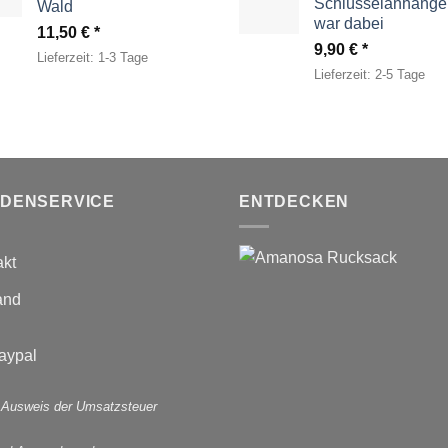
Schlüsselanhänger
Wald
war dabei
11,50
€
9,90
€
Lieferzeit:
1-3 Tage
Lieferzeit:
2-5 Tage
DENSERVICE
ENTDECKEN
akt
and
 Ausweis der Umsatzsteuer