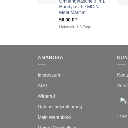
Umhängetasche 3 in 1
Handytasche MOIN
Meer Maritim
56,00
€
Lieferzeit:
1-3 Tage
AMANOSA
KUN
Impressum
Kont
AGB
Vers
Widerruf
Datenschutzerklärung
*
Kein
Mein Warenkorb
Meine Wunschliste