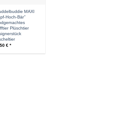
uddelbuddie MAXI
pf-Hoch-Bär”
ndgemachtes
fftier Plüschtier
ignerstück
cheltier
,50
€