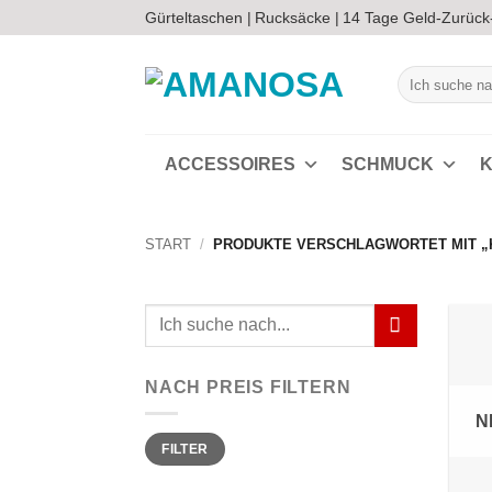
Zum
Gürteltaschen |
Rucksäcke |
14 Tage Geld-Zurück
Inhalt
springen
Suchen
nach:
ACCESSOIRES
SCHMUCK
K
START
/
PRODUKTE VERSCHLAGWORTET MIT „
Suchen
nach:
NACH PREIS FILTERN
N
Min.
Max.
FILTER
Preis
Preis