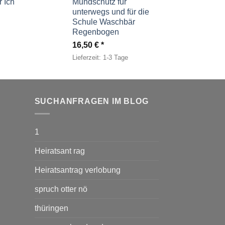
 Ich
Mundschutz für
unterwegs und für die
Schule Waschbär
Regenbogen
16,50
€
Lieferzeit:
1-3 Tage
SUCHANFRAGEN IM BLOG
1
Heiratsant rag
Heiratsantrag verlobung
spruch otter nö
thüringen