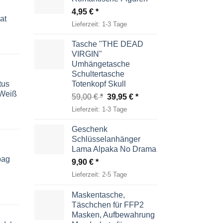
4,95
€
at
Lieferzeit:
1-3 Tage
Tasche "THE DEAD
VIRGIN"
Umhängetasche
Schultertasche
tus
Totenkopf Skull
-Weiß
Ursprünglicher
Aktueller
59,00
€
39,95
€
Preis
Preis
Lieferzeit:
1-3 Tage
war:
ist:
59,00 €
39,95 €.
Geschenk
Schlüsselanhänger
Lama Alpaka No Drama
bag
9,90
€
Lieferzeit:
2-5 Tage
Maskentasche,
Täschchen für FFP2
Masken, Aufbewahrung