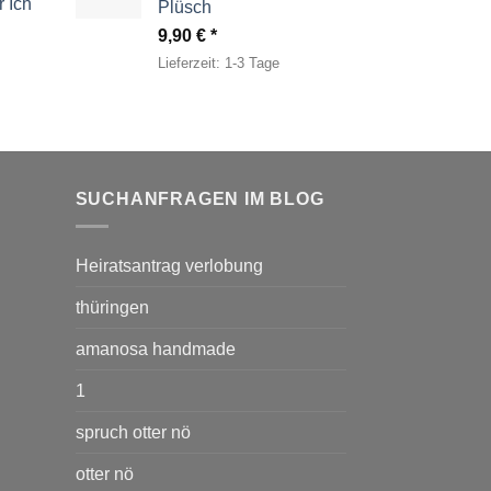
 Ich
Plüsch
9,90
€
Lieferzeit:
1-3 Tage
SUCHANFRAGEN IM BLOG
Heiratsantrag verlobung
thüringen
amanosa handmade
1
spruch otter nö
otter nö