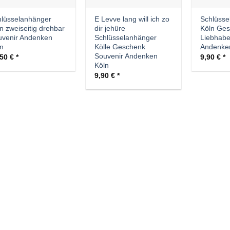
lüsselanhänger
E Levve lang will ich zo
Schlüsse
n zweiseitig drehbar
dir jehüre
Köln Ges
uvenir Andenken
Schlüsselanhänger
Liebhabe
n
Kölle Geschenk
Andenke
Souvenir Andenken
,50
€
9,90
€
Köln
9,90
€