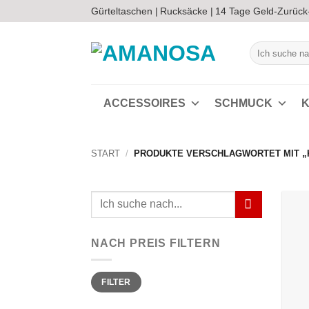
Zum
Gürteltaschen |
Rucksäcke |
14 Tage Geld-Zurück
Inhalt
springen
Suchen
nach:
ACCESSOIRES
SCHMUCK
K
START
/
PRODUKTE VERSCHLAGWORTET MIT „
Suchen
nach:
NACH PREIS FILTERN
Min.
Max.
FILTER
Preis
Preis