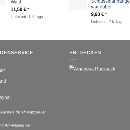
Schlüsselanhänger
Wald
war dabei
11,50
€
9,90
€
Lieferzeit:
1-3 Tage
Lieferzeit:
2-5 Tage
DENSERVICE
ENTDECKEN
akt
and
 Ausweis der Umsatzsteuer
und Anwendung der