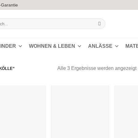
-Garantie
INDER
WOHNEN & LEBEN
ANLÄSSE
MAT
Alle 3 Ergebnisse werden angezeigt
KÖLLE“
s
Auf die
Auf die
Wunschliste
Wunschliste