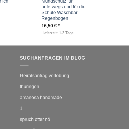
 Ich
Mundschutz für
unterwegs und für die
Schule Waschbär
Regenbogen
16,50
€
Lieferzeit:
1-3 Tage
SUCHANFRAGEN IM BLOG
Heiratsantrag verlobung
thüringen
amanosa handmade
1
spruch otter nö