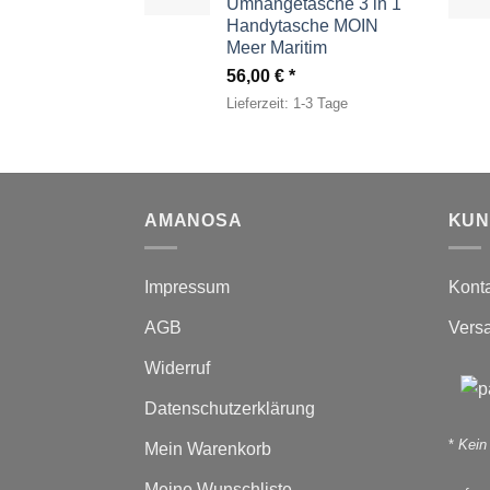
Umhängetasche 3 in 1
Handytasche MOIN
Meer Maritim
56,00
€
Lieferzeit:
1-3 Tage
AMANOSA
KUN
Impressum
Kont
AGB
Vers
Widerruf
Datenschutzerklärung
*
Kein
Mein Warenkorb
Meine Wunschliste