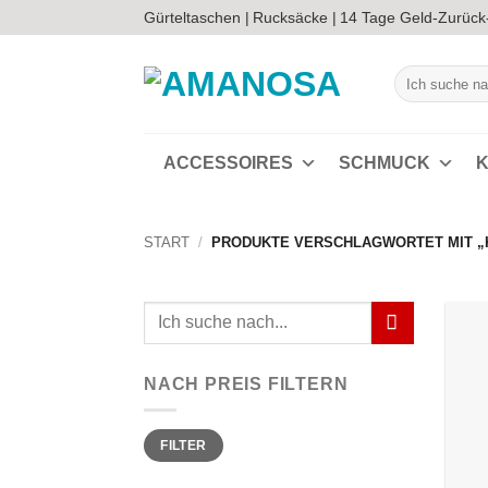
Zum
Gürteltaschen |
Rucksäcke |
14 Tage Geld-Zurück
Inhalt
springen
Suchen
nach:
ACCESSOIRES
SCHMUCK
K
START
/
PRODUKTE VERSCHLAGWORTET MIT „
Suchen
nach:
NACH PREIS FILTERN
Min.
Max.
FILTER
Preis
Preis