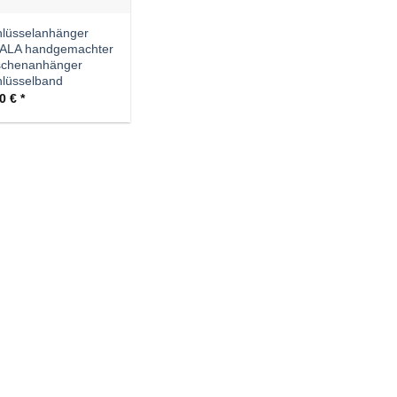
lüsselanhänger
ALA handgemachter
schenanhänger
lüsselband
00
€