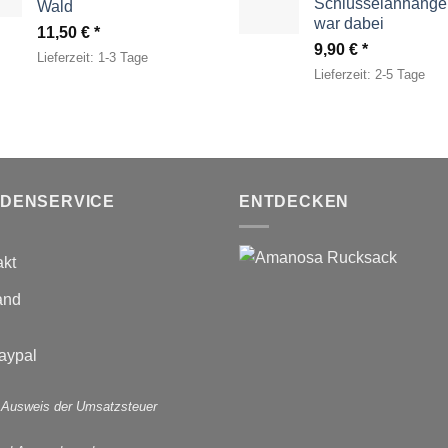
Schlüsselanhänger
Wald
war dabei
11,50
€
9,90
€
Lieferzeit:
1-3 Tage
Lieferzeit:
2-5 Tage
DENSERVICE
ENTDECKEN
akt
and
 Ausweis der Umsatzsteuer