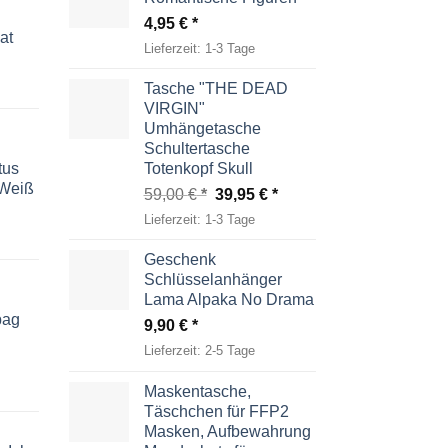
4,95
€
at
Lieferzeit:
1-3 Tage
Tasche "THE DEAD
VIRGIN"
Umhängetasche
Schultertasche
tus
Totenkopf Skull
-Weiß
Ursprünglicher
Aktueller
59,00
€
39,95
€
Preis
Preis
Lieferzeit:
1-3 Tage
war:
ist:
59,00 €
39,95 €.
Geschenk
Schlüsselanhänger
Lama Alpaka No Drama
bag
9,90
€
Lieferzeit:
2-5 Tage
Maskentasche,
Täschchen für FFP2
Masken, Aufbewahrung