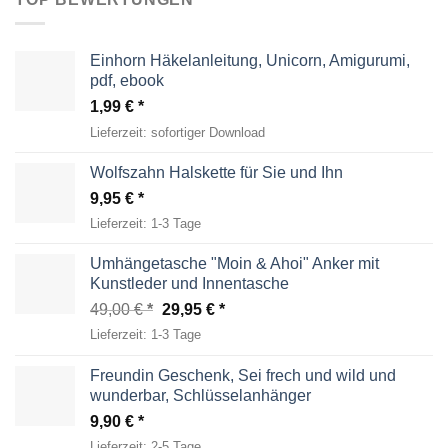
Einhorn Häkelanleitung, Unicorn, Amigurumi,
pdf, ebook
1,99
€
Lieferzeit:
sofortiger Download
Wolfszahn Halskette für Sie und Ihn
9,95
€
Lieferzeit:
1-3 Tage
Umhängetasche "Moin & Ahoi" Anker mit
Kunstleder und Innentasche
Ursprünglicher
Aktueller
49,00
€
29,95
€
Preis
Preis
Lieferzeit:
1-3 Tage
war:
ist:
49,00 €
29,95 €.
Freundin Geschenk, Sei frech und wild und
wunderbar, Schlüsselanhänger
9,90
€
Lieferzeit:
2-5 Tage