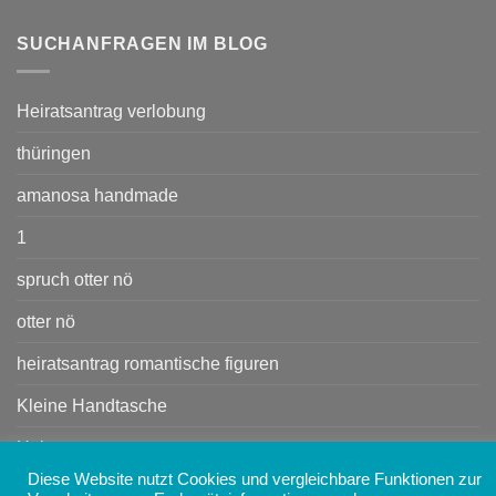
SUCHANFRAGEN IM BLOG
Heiratsantrag verlobung
thüringen
amanosa handmade
1
spruch otter nö
otter nö
heiratsantrag romantische figuren
Kleine Handtasche
Heiratsant rag
Diese Website nutzt Cookies und vergleichbare Funktionen zur
Handtasche