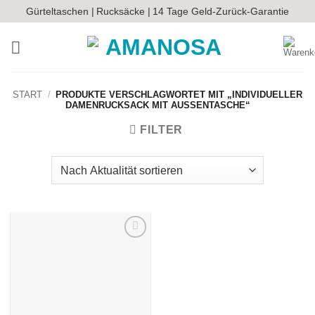
Zum
Gürteltaschen |
Rucksäcke |
14 Tage Geld-Zurück-Garantie
Inhalt
springen
START
/
PRODUKTE VERSCHLAGWORTET MIT „INDIVIDUELLER
DAMENRUCKSACK MIT AUSSENTASCHE“
FILTER
Auf die
Wunschliste