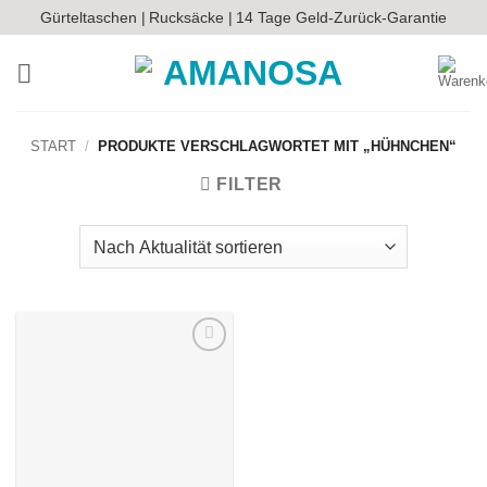
Zum
Gürteltaschen |
Rucksäcke |
14 Tage Geld-Zurück-Garantie
Inhalt
springen
START
/
PRODUKTE VERSCHLAGWORTET MIT „HÜHNCHEN“
FILTER
Auf die
Wunschliste