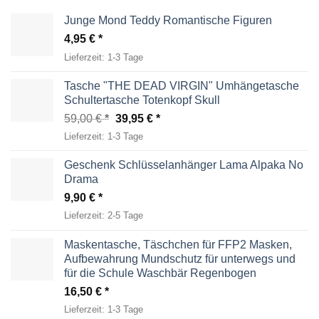
Junge Mond Teddy Romantische Figuren
4,95
€
Lieferzeit:
1-3 Tage
Tasche "THE DEAD VIRGIN" Umhängetasche
Schultertasche Totenkopf Skull
Ursprünglicher
Aktueller
59,00
€
39,95
€
Preis
Preis
Lieferzeit:
1-3 Tage
war:
ist:
59,00 €
39,95 €.
Geschenk Schlüsselanhänger Lama Alpaka No
Drama
9,90
€
Lieferzeit:
2-5 Tage
Maskentasche, Täschchen für FFP2 Masken,
Aufbewahrung Mundschutz für unterwegs und
für die Schule Waschbär Regenbogen
16,50
€
Lieferzeit:
1-3 Tage