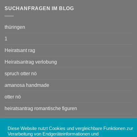
SUCHANFRAGEN IM BLOG
thüringen
1
Heiratsant rag
Heiratsantrag verlobung
spruch otter nö
amanosa handmade
otter nö
heiratsantrag romantische figuren
Kleine Handtasche
Diese Website nutzt Cookies und vergleichbare Funktionen zur
Handtasche
Verarbeitung von Endgeräteinformationen und