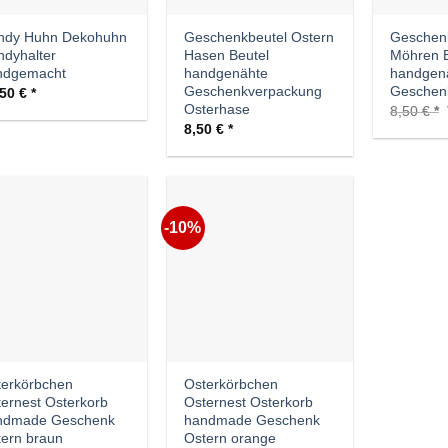
ndy Huhn Dekohuhn
Geschenkbeutel Ostern
Geschenk
dyhalter
Hasen Beutel
Möhren B
ndgemacht
handgenähte
handgen
Geschenkverpackung
Geschen
,50
€
Osterhase
8,50
€
8,50
€
-10%
Auf die
Auf die
Wunschliste
Wunschliste
terkörbchen
Osterkörbchen
ernest Osterkorb
Osternest Osterkorb
ndmade Geschenk
handmade Geschenk
ern braun
Ostern orange