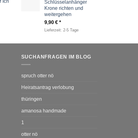
 Ich
Schlüsselanhänger
Krone richten und
weitergehen
9,90
€
Lieferzeit:
2-5 Tage
SUCHANFRAGEN IM BLOG
spruch otter nö
Heiratsantrag verlobung
thüringen
amanosa handmade
1
otter nö