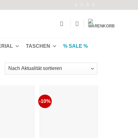
ERIAL
TASCHEN
% SALE %
Nach
Aktualität
ortiert
-10%
Auf die
Auf die
Wunschliste
Wunschliste