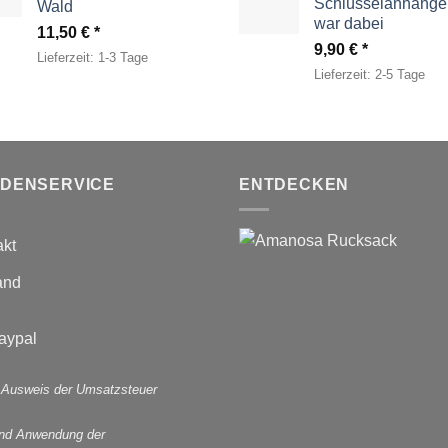
Schlüsselanhänger
Wald
war dabei
11,50
€
9,90
€
Lieferzeit:
1-3 Tage
Lieferzeit:
2-5 Tage
DENSERVICE
ENTDECKEN
akt
and
 Ausweis der Umsatzsteuer
und Anwendung der