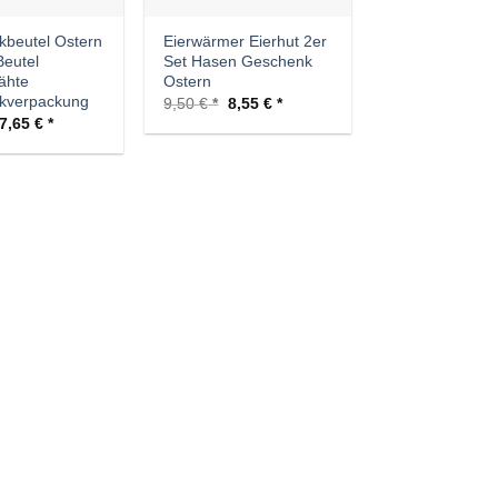
beutel Ostern
Eierwärmer Eierhut 2er
eutel
Set Hasen Geschenk
ähte
Ostern
kverpackung
Ursprünglicher
Aktueller
9,50
€
8,55
€
Preis
Preis
Ursprünglicher
Aktueller
7,65
€
war:
ist:
Preis
Preis
9,50 €
8,55 €.
war:
ist:
8,50 €
7,65 €.