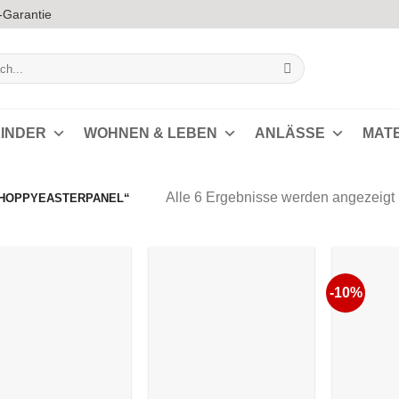
-Garantie
INDER
WOHNEN & LEBEN
ANLÄSSE
MAT
Alle 6 Ergebnisse werden angezeigt
HOPPYEASTERPANEL“
s
-10%
Auf die
Auf die
Wunschliste
Wunschliste