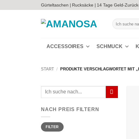
Zum
Gürteltaschen |
Rucksäcke |
14 Tage Geld-Zurück
Inhalt
springen
Suchen
nach:
ACCESSOIRES
SCHMUCK
K
START
/
PRODUKTE VERSCHLAGWORTET MIT „
Suchen
nach:
NACH PREIS FILTERN
Min.
Max.
FILTER
Preis
Preis