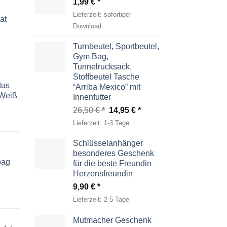
1,99
€
Lieferzeit:
sofortiger
at
Download
Turnbeutel, Sportbeutel,
Gym Bag,
Tunnelrucksack,
Stoffbeutel Tasche
tus
“Arriba Mexico” mit
-Weiß
Innenfutter
Ursprünglicher
Aktueller
26,50
€
14,95
€
Preis
Preis
Lieferzeit:
1-3 Tage
war:
ist:
26,50 €
14,95 €.
Schlüsselanhänger
besonderes Geschenk
bag
für die beste Freundin
Herzensfreundin
9,90
€
Lieferzeit:
2-5 Tage
Mutmacher Geschenk