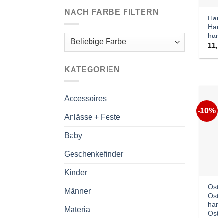
NACH FARBE FILTERN
Ha
Han
ha
11
KATEGORIEN
Accessoires
-10%
Anlässe + Feste
Baby
Geschenkefinder
Kinder
Os
Männer
Ost
ha
Material
Ost