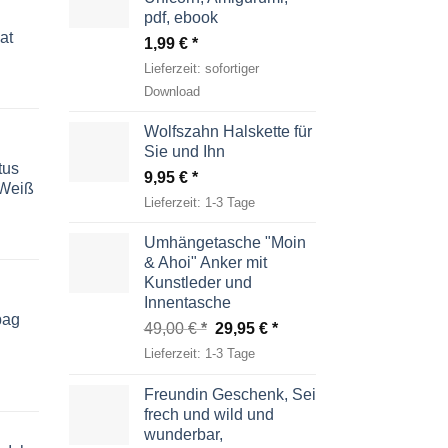
pdf, ebook
at
1,99
€
Lieferzeit:
sofortiger
Download
Wolfszahn Halskette für
Sie und Ihn
tus
9,95
€
-Weiß
Lieferzeit:
1-3 Tage
Umhängetasche "Moin
& Ahoi" Anker mit
Kunstleder und
Innentasche
bag
Ursprünglicher
Aktueller
49,00
€
29,95
€
Preis
Preis
Lieferzeit:
1-3 Tage
war:
ist:
49,00 €
29,95 €.
Freundin Geschenk, Sei
frech und wild und
wunderbar,