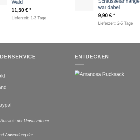
Schlüsselanhänger
Wald
war dabei
11,50
€
9,90
€
Lieferzeit:
1-3 Tage
Lieferzeit:
2-5 Tage
DENSERVICE
ENTDECKEN
akt
and
 Ausweis der Umsatzsteuer
und Anwendung der