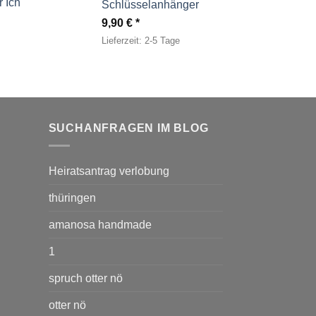
 Ich
Schlüsselanhänger
9,90
€
Lieferzeit:
2-5 Tage
SUCHANFRAGEN IM BLOG
Heiratsantrag verlobung
thüringen
amanosa handmade
1
spruch otter nö
otter nö