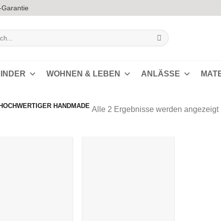
-Garantie
INDER
WOHNEN & LEBEN
ANLÄSSE
MAT
„HOCHWERTIGER HANDMADE
Alle 2 Ergebnisse werden angezeigt
s
Auf die
Auf die
Wunschliste
Wunschliste