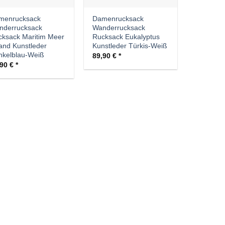
menrucksack
Damenrucksack
nderrucksack
Wanderrucksack
ksack Maritim Meer
Rucksack Eukalyptus
and Kunstleder
Kunstleder Türkis-Weiß
nkelblau-Weiß
89,90
€
,90
€