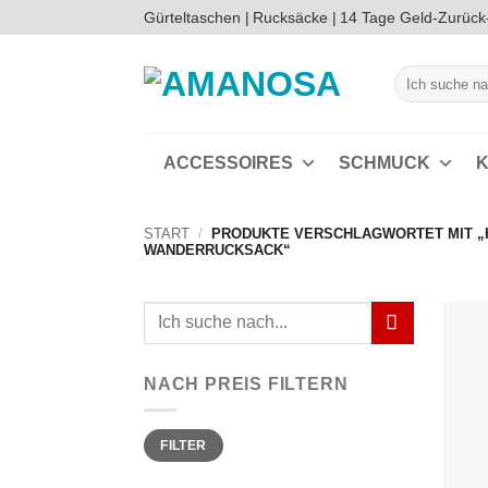
Zum
Gürteltaschen |
Rucksäcke |
14 Tage Geld-Zurück
Inhalt
springen
Suchen
nach:
ACCESSOIRES
SCHMUCK
K
START
/
PRODUKTE VERSCHLAGWORTET MIT 
WANDERRUCKSACK“
Suchen
nach:
NACH PREIS FILTERN
Min.
Max.
FILTER
Preis
Preis