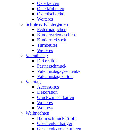
Osterkerzen
Osterkörbchen
Ostertischdeko
Weiteres
Schule & Kindergarten
Federmäppchen
Kindergartentaschen
Kinderrucksack
Turnbeutel
Weiteres
Valentinstag
Dekoration
Partnerschmuck
Valentinstagsgeschenke
Valentinstagskarten
Vatertag
Accessoires
Dekoration
Glückwunschkarten
Weiteres
Wellness
Weihnachten
Baumschmuck: Stoff
Geschenkanhänger
Geschenkverpackungen