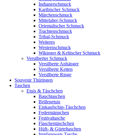
Indianerschmuck
Karibischer Schmuck
Märchenschmuck
Mittelalter-Schmuck
Orientalischer Schmuck
Trachtenschmuck
Tribal-Schmuck
Weiteres
Westernschmuck
Wikinger & Keltischer Schmuck
Versilberter Schmuck
Versilberte Anhänger
Versilberte Ketten
Versilberte Ringe
Souvenir Thüringen
Taschen
Etuis & Täschchen
Bauchtaschen
Brillenetuis
Einkaufschip-Täschchen
Federmäppchen
Festivaltasche
Flaschentäschchen
Hüft- & Gürteltaschen
Impfausweis Tasche