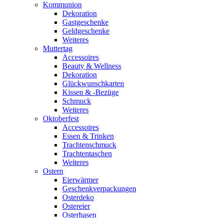
Kommunion
Dekoration
Gastgeschenke
Geldgeschenke
Weiteres
Muttertag
Accessoires
Beauty & Wellness
Dekoration
Glückwunschkarten
Kissen & -Bezüge
Schmuck
Weiteres
Oktoberfest
Accessoires
Essen & Trinken
Trachtenschmuck
Trachtentaschen
Weiteres
Ostern
Eierwärmer
Geschenkverpackungen
Osterdeko
Ostereier
Osterhasen