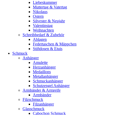
Liebeskummer
Muttertag & Vatertag
Nikolaus
Ostern
Silvester & Neujahr
Valentinstag
Weihnachten
Schreibbedarf & Zubehör
Ablagen
Federtaschen & Mäppchen
Stiftdosen & Etuis
Schmuck
Anhänger
Amulette
Herzanhänger
Medaillons
Metallanhänger
Schmuckanhänger
Schutzengel Anhänger
Armbänder & Armreife
Armbänder
Filzschmuck
Filzanhänger
Glasschmuck
Cabochon Schmuck