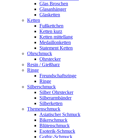
Glas Broschen
Glasanhänger
Glasketten
Ketten
Fußkettchen
Ketten kurz
Ketten mittellang
Medaillonketten
Statement Ketten
Ohrschmuck
Ohrstecker
Resin / Gießharz
Ringe
Freundschaftsringe
Ringe
Silberschmuck
Silber Ohrstecker
Silberarmbänder
Silberketten
Themenschmuck
Asiatischer Schmuck
Bikerschmuck
Blütenschmuck
Esoterik-Schmuck
Gothic-Schmuck