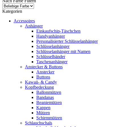
Nach Farbe Filtern
Kategorien
Accessoires
Anhänger
Einkaufschip-Täschchen
Handyanhänger
Personalisierter Schlüsselanhänger
Schlüsselanhänger
Schlüsselanhänger mit Namen
Schlüsselbänder
Taschenanhänger
Anstecker & Buttons
Anstecker
Buttons
Kawaii- & Candy
Kopfbedeckung
Ballonmützen
Bandanas
Beaniemützen
Kappen
Mützen
Schirmmützen
Schlauchschals