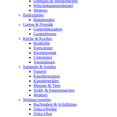
Utensilos & Stoffkörbchen
Wäscheklammernbeutel
Weiteres
Badezimmer
Badutensilos
Garten & Floristik
Gartendekoration
Gartenfiguren
Küche & Kochen
Brotkörbe
Eierwärmer
Küchenregale
Untersetzer
Vorratsdosen
Sammeln & Spielen
Figuren
Künstlerpuppen
Künstlerteddies
Monster & Tiere
Teddy & Puppenmachen
Weiteres
Wohnaccessoires
Buchstaben & Schriftzüge
Deko-Objekte
Deko-Obst