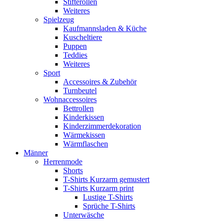
Stifterollen
Weiteres
Spielzeug
Kaufmannsladen & Küche
Kuscheltiere
Puppen
Teddies
Weiteres
Sport
Accessoires & Zubehör
Turnbeutel
Wohnaccessoires
Bettrollen
Kinderkissen
Kinderzimmerdekoration
Wärmekissen
Wärmflaschen
Männer
Herrenmode
Shorts
T-Shirts Kurzarm gemustert
T-Shirts Kurzarm print
Lustige T-Shirts
Sprüche T-Shirts
Unterwäsche