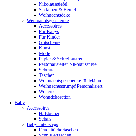
Nikolausstiefel
Säckchen & Beutel
Weihnachtsdeko
Weihnachtsgeschenke
Accessoires
Für Babys
Für Kinder
Gutscheine
Kunst
Mode
Papier & Schreibwaren
Personalisierter Nikolausstiefel
Schmuck
Taschen
Weihnachtsgeschenke für Männer
Weihnachtsstrumpf Personalisiert
Weiteres
Wohndekoration
Baby
Accessoires
Halstücher
Schals
Baby unterwegs
Feuchttüchertaschen
Schnullertaschen