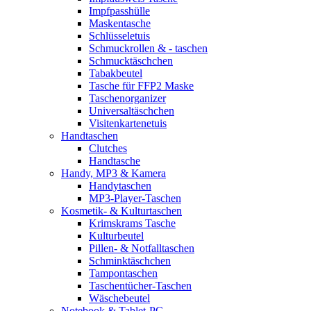
Impfpasshülle
Maskentasche
Schlüsseletuis
Schmuckrollen & - taschen
Schmucktäschchen
Tabakbeutel
Tasche für FFP2 Maske
Taschenorganizer
Universaltäschchen
Visitenkartenetuis
Handtaschen
Clutches
Handtasche
Handy, MP3 & Kamera
Handytaschen
MP3-Player-Taschen
Kosmetik- & Kulturtaschen
Krimskrams Tasche
Kulturbeutel
Pillen- & Notfalltaschen
Schminktäschchen
Tampontaschen
Taschentücher-Taschen
Wäschebeutel
Notebook & Tablet-PC