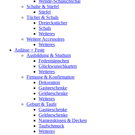
Wende-Schlauchschal
Schuhe & Stiefel
Stiefel
Tücher & Schals
Dreieckstücher
Schals
Weiteres
Weitere Accessoires
Weiteres
Anlässe + Feste
Ausbildung & Studium
Federmäppchen
Glückwunschkarten
Weiteres
Firmung & Konfirmation
Dekoration
Gastgeschenke
Geldgeschenke
Weiteres
Geburt & Taufe
Gastgeschenke
Geldgeschenke
Namenskissen & Decken
Taufschmuck
Weiteres