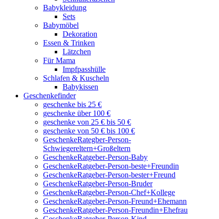
Babykleidung
Sets
Babymöbel
Dekoration
Essen & Trinken
Lätzchen
Für Mama
Impfpasshülle
Schlafen & Kuscheln
Babykissen
Geschenkefinder
geschenke bis 25 €
geschenke über 100 €
geschenke von 25 € bis 50 €
geschenke von 50 € bis 100 €
GeschenkeRategber-Person-
Schwiegereltern+Großeltern
GeschenkeRatgeber-Person-Baby
GeschenkeRatgeber-Person-beste+Freundin
GeschenkeRatgeber-Person-bester+Freund
GeschenkeRatgeber-Person-Bruder
GeschenkeRatgeber-Person-Chef+Kollege
GeschenkeRatgeber-Person-Freund+Ehemann
GeschenkeRatgeber-Person-Freundin+Ehefrau
GeschenkeRatgeber-Person-Kind