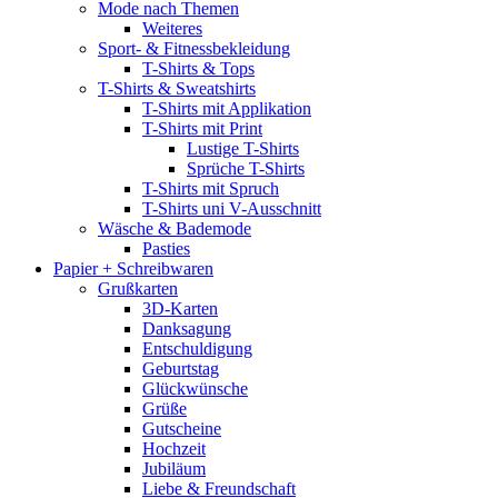
Mode nach Themen
Weiteres
Sport- & Fitnessbekleidung
T-Shirts & Tops
T-Shirts & Sweatshirts
T-Shirts mit Applikation
T-Shirts mit Print
Lustige T-Shirts
Sprüche T-Shirts
T-Shirts mit Spruch
T-Shirts uni V-Ausschnitt
Wäsche & Bademode
Pasties
Papier + Schreibwaren
Grußkarten
3D-Karten
Danksagung
Entschuldigung
Geburtstag
Glückwünsche
Grüße
Gutscheine
Hochzeit
Jubiläum
Liebe & Freundschaft