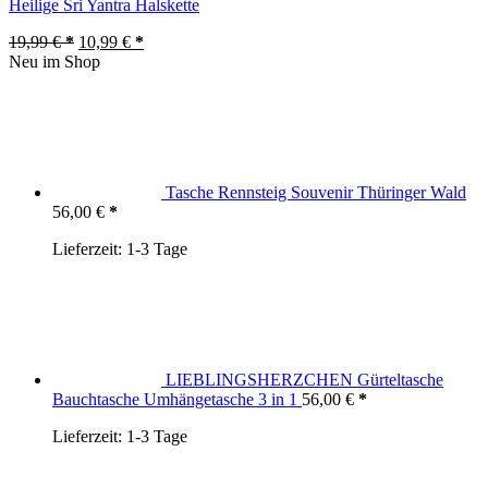
Heilige Sri Yantra Halskette
Ursprünglicher
Aktueller
19,99
€
10,99
€
Preis
Preis
Neu im Shop
war:
ist:
19,99 €
10,99 €.
Tasche Rennsteig Souvenir Thüringer Wald
56,00
€
Lieferzeit:
1-3 Tage
LIEBLINGSHERZCHEN Gürteltasche
Bauchtasche Umhängetasche 3 in 1
56,00
€
Lieferzeit:
1-3 Tage