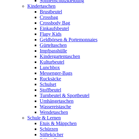
Sonnenschutzkleidung
Kindertaschen
Brustbeutel
Crossbag
Crossbody Bag
Einkaufsbeutel
Flapy Kids
Geldbörsen & Portemonnaies
Gürteltaschen
Impfpasshülle
Kindergartentaschen
Kulturbeutel
Lunchbox
Messenger-Bags
Rucksäcke
Schulset
Stoffbeutel
Turnbeutel & Sportbeutel
Umhängetaschen
Wassereistasche
Wendetaschen
Schule & Lernen
Etuis & Mäppchen
Schürzen
Stifteköcher