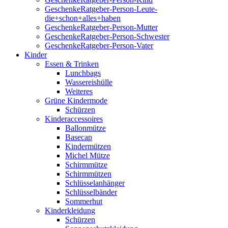
GeschenkeRatgeber-Person-Leute-
die+schon+alles+haben
GeschenkeRatgeber-Person-Mutter
GeschenkeRatgeber-Person-Schwester
GeschenkeRatgeber-Person-Vater
Kinder
Essen & Trinken
Lunchbags
Wassereishülle
Weiteres
Grüne Kindermode
Schürzen
Kinderaccessoires
Ballonmütze
Basecap
Kindermützen
Michel Mütze
Schirmmütze
Schirmmützen
Schlüsselanhänger
Schlüsselbänder
Sommerhut
Kinderkleidung
Schürzen