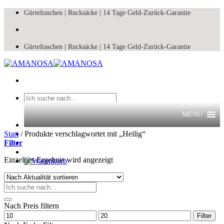
Zum
Gürteltaschen |
Rucksäcke |
14 Tage Geld-Zurück-Garantie
Inhalt
springen
Gürteltaschen |
Rucksäcke |
14 Tage Geld-Zurück-Garantie
Suchen
nach:
MENU
Start
/
Produkte verschlagwortet mit „Heilig“
Filter
Einzelnes Ergebnis wird angezeigt
Suchen
nach:
Nach Preis filtern
Min.
Max.
Filter
Preis
Preis