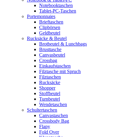
Notebooktaschen
Tablet-PC-Taschen
Portemonnaies
Brieftaschen
Clipbörsen
Geldbeutel
Rucksäcke & Beutel
Brotbeutel & Lunchbags
Brusttasche
Canvasbeutel
Crossbag
Einkaufstaschen
Filztasche mit Spruch
Filztaschen
Rucksäcke
Shopper
Stoffbeutel
Turnbeutel
Wendetaschen
Schultertaschen
Canvastaschen
Crossbody Bag
Flapy
Fold Over