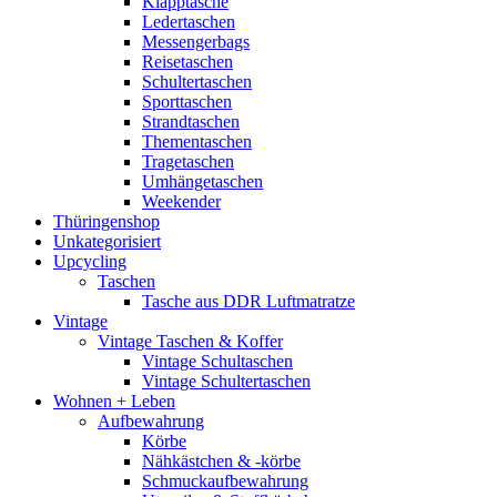
Klapptasche
Ledertaschen
Messengerbags
Reisetaschen
Schultertaschen
Sporttaschen
Strandtaschen
Thementaschen
Tragetaschen
Umhängetaschen
Weekender
Thüringenshop
Unkategorisiert
Upcycling
Taschen
Tasche aus DDR Luftmatratze
Vintage
Vintage Taschen & Koffer
Vintage Schultaschen
Vintage Schultertaschen
Wohnen + Leben
Aufbewahrung
Körbe
Nähkästchen & -körbe
Schmuckaufbewahrung