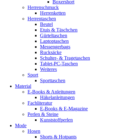
Boxershort
Herrenschmuck
Herrenketten
Herrentaschen
Beutel
Etuis & Täschchen
Gürteltaschen
Laptoptaschen
Messengerbags
Rucksäcke
Schulter- & Tragetaschen
Tablet-PC-Taschen
Weiteres
Sport
Sporttaschen
Material
E-Books & Anleitungen
Häkelanleitungen
Fachliteratur
E-Books & E-Magazine
Perlen & Steine
Kunststoffperlen
Mode
Hosen
Shorts & Hotpants