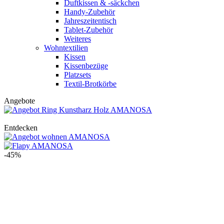
Duftkissen & -säckchen
Handy-Zubehör
Jahreszeitentisch
Tablet-Zubehör
Weiteres
Wohntextilien
Kissen
Kissenbezüge
Platzsets
Textil-Brotkörbe
Angebote
Entdecken
-45%