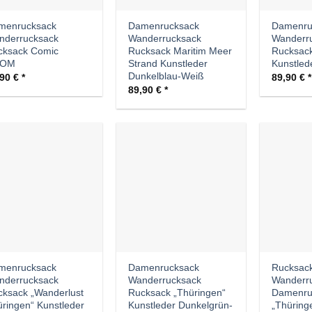
menrucksack
Damenrucksack
Damenru
nderrucksack
Wanderrucksack
Wanderr
cksack Comic
Rucksack Maritim Meer
Rucksack
OOM
Strand Kunstleder
Kunstled
Dunkelblau-Weiß
,90
€
89,90
€
89,90
€
Auf die
Auf die
Wunschliste
Wunschliste
menrucksack
Damenrucksack
Rucksac
nderrucksack
Wanderrucksack
Wanderr
ksack „Wanderlust
Rucksack „Thüringen“
Damenru
ringen“ Kunstleder
Kunstleder Dunkelgrün-
„Thüring