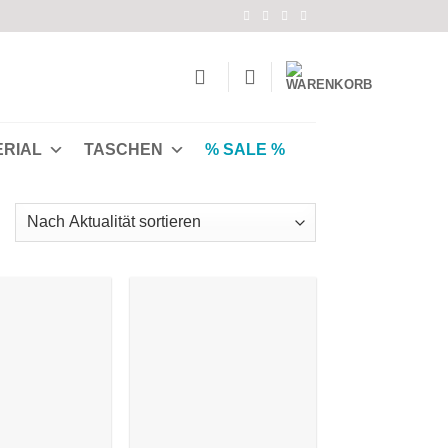
ERIAL
TASCHEN
% SALE %
Nach
Aktualität
ortiert
Auf die
Auf die
Wunschliste
Wunschliste