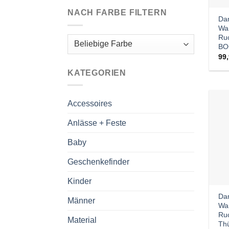
NACH FARBE FILTERN
Da
Wa
Ru
B
99
KATEGORIEN
Accessoires
Anlässe + Feste
Baby
Geschenkefinder
Kinder
Da
Männer
Wa
Ruc
Material
Thü