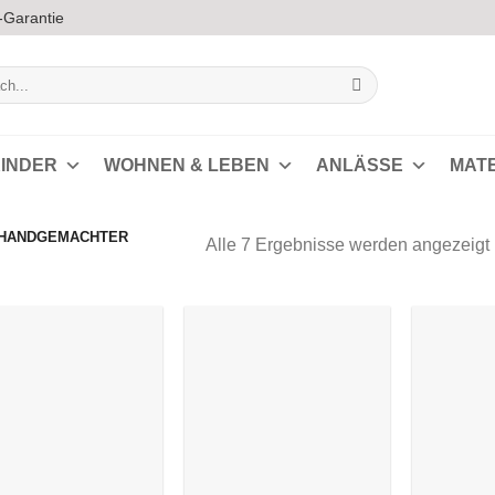
-Garantie
INDER
WOHNEN & LEBEN
ANLÄSSE
MAT
„HANDGEMACHTER
Alle 7 Ergebnisse werden angezeigt
s
Auf die
Auf die
Wunschliste
Wunschliste