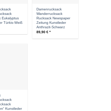
cksack
Damenrucksack
ucksack
Wanderrucksack
 Eukalyptus
Rucksack Newspaper
er Türkis-Weiß
Zeitung Kunstleder
Anthrazit-Schwarz
89,90
€
Auf die
Wunschliste
k
ucksack
cksack
en“ Kunstleder