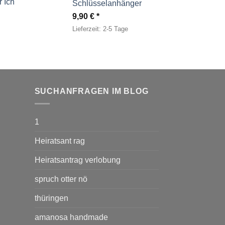
 Ich
Schlüsselanhänger
9,90
€
Lieferzeit:
2-5 Tage
SUCHANFRAGEN IM BLOG
1
Heiratsant rag
Heiratsantrag verlobung
spruch otter nö
thüringen
amanosa handmade