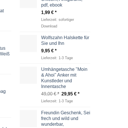
pdf, ebook
at
1,99
€
Lieferzeit:
sofortiger
Download
Wolfszahn Halskette für
Sie und Ihn
tus
9,95
€
-Weiß
Lieferzeit:
1-3 Tage
Umhängetasche "Moin
& Ahoi" Anker mit
Kunstleder und
Innentasche
bag
Ursprünglicher
Aktueller
49,00
€
29,95
€
Preis
Preis
Lieferzeit:
1-3 Tage
war:
ist:
49,00 €
29,95 €.
Freundin Geschenk, Sei
frech und wild und
wunderbar,