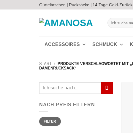
Zum
Gürteltaschen |
Rucksäcke |
14 Tage Geld-Zurück
Inhalt
springen
Suchen
nach:
ACCESSOIRES
SCHMUCK
K
START
/
PRODUKTE VERSCHLAGWORTET MIT 
DAMENRUCKSACK“
Suchen
nach:
NACH PREIS FILTERN
Min.
Max.
FILTER
Preis
Preis