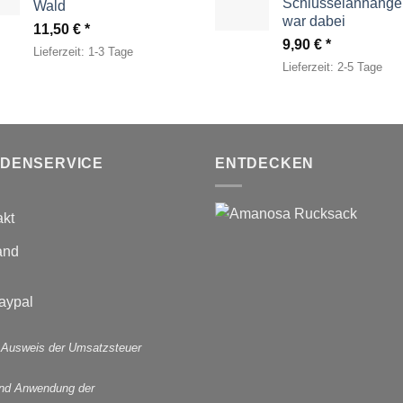
Schlüsselanhänger
Wald
war dabei
11,50
€
9,90
€
Lieferzeit:
1-3 Tage
Lieferzeit:
2-5 Tage
DENSERVICE
ENTDECKEN
akt
and
 Ausweis der Umsatzsteuer
und Anwendung der