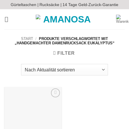
Zum
Gürteltaschen |
Rucksäcke |
14 Tage Geld-Zurück-Garantie
Inhalt
springen
START
/
PRODUKTE VERSCHLAGWORTET MIT
„HANDGEMACHTER DAMENRUCKSACK EUKALYPTUS“
FILTER
Auf die
Wunschliste