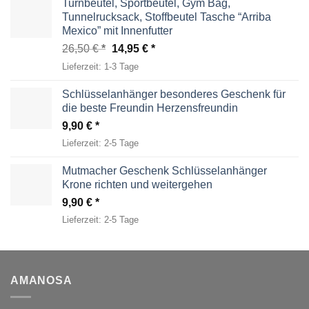
Turnbeutel, Sportbeutel, Gym Bag,
Tunnelrucksack, Stoffbeutel Tasche “Arriba
Mexico” mit Innenfutter
Ursprünglicher
Aktueller
26,50
€
14,95
€
Preis
Preis
Lieferzeit:
1-3 Tage
war:
ist:
26,50 €
14,95 €.
Schlüsselanhänger besonderes Geschenk für
die beste Freundin Herzensfreundin
9,90
€
Lieferzeit:
2-5 Tage
Mutmacher Geschenk Schlüsselanhänger
Krone richten und weitergehen
9,90
€
Lieferzeit:
2-5 Tage
AMANOSA