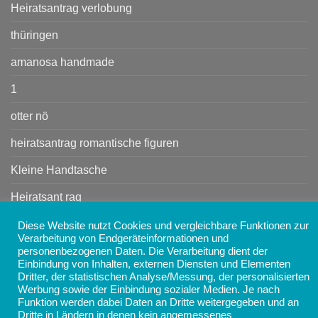
Heiratsantrag verlobung
thüringen
amanosa handmade
1
otter nö
heiratsantrag romantische figuren
Kleine Handtasche
Heiratsant rag
Handtasche
Diese Website nutzt Cookies und vergleichbare Funktionen zur
Verarbeitung von Endgeräteinformationen und
personenbezogenen Daten. Die Verarbeitung dient der
Einbindung von Inhalten, externen Diensten und Elementen
Copyright 2026 ©
AMANOSA - Schmuck, Taschen,
Dritter, der statistischen Analyse/Messung, der personalisierten
Accessoires und Geschenke online kaufen
Werbung sowie der Einbindung sozialer Medien. Je nach
Funktion werden dabei Daten an Dritte weitergegeben und an
Dritte in Ländern in denen kein angemessenes