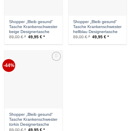
Shopper „Bleib gesund“
Shopper „Bleib gesund“
Tasche Krankenschwester
Tasche Krankenschwester
beige Designertasche
hellblau Designertasche
Ursprünglicher
Aktueller
Ursprünglicher
Aktueller
89,00
€
49,95
€
89,00
€
49,95
€
Preis
Preis
Preis
Preis
war:
ist:
war:
ist:
89,00 €
49,95 €.
89,00 €
49,95 €.
-44%
Auf die
Wunschliste
Shopper „Bleib gesund“
Tasche Krankenschwester
türkis Designertasche
Ursprünglicher
Aktueller
89,00
€
49,95
€