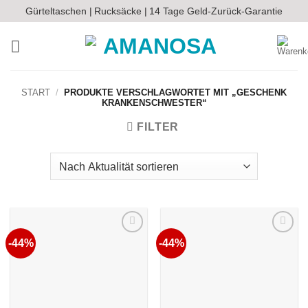
Zum
Gürteltaschen |
Rucksäcke |
14 Tage Geld-Zurück-Garantie
Inhalt
springen
START
/
PRODUKTE VERSCHLAGWORTET MIT „GESCHENK
KRANKENSCHWESTER“
FILTER
-44%
-44%
Auf die
Auf die
Wunschliste
Wunschliste