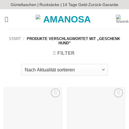
Zum
Gürteltaschen |
Rucksäcke |
14 Tage Geld-Zurück-Garantie
Inhalt
springen
START
/
PRODUKTE VERSCHLAGWORTET MIT „GESCHENK
HUND“
FILTER
Auf die
Auf die
Wunschliste
Wunschliste