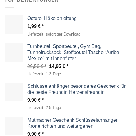
Osterei Häkelanleitung
1,99
€
Lieferzeit:
sofortiger Download
Turnbeutel, Sportbeutel, Gym Bag,
Tunnelrucksack, Stoffbeutel Tasche “Arriba
Mexico” mit Innenfutter
Ursprünglicher
Aktueller
26,50
€
14,95
€
Preis
Preis
Lieferzeit:
1-3 Tage
war:
ist:
26,50 €
14,95 €.
Schlüsselanhänger besonderes Geschenk für
die beste Freundin Herzensfreundin
9,90
€
Lieferzeit:
2-5 Tage
Mutmacher Geschenk Schlüsselanhänger
Krone richten und weitergehen
9,90
€