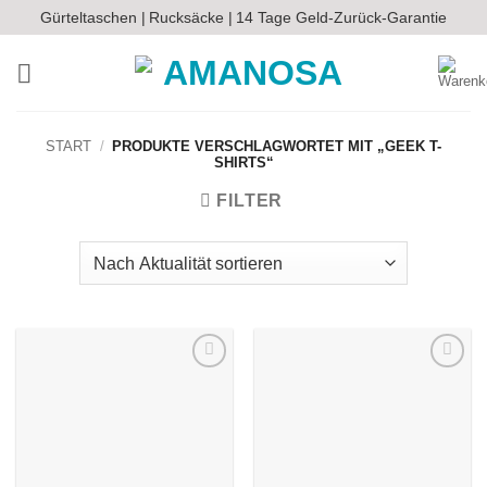
Zum
Gürteltaschen |
Rucksäcke |
14 Tage Geld-Zurück-Garantie
Inhalt
springen
START
/
PRODUKTE VERSCHLAGWORTET MIT „GEEK T-
SHIRTS“
FILTER
Auf die
Auf die
Wunschliste
Wunschliste