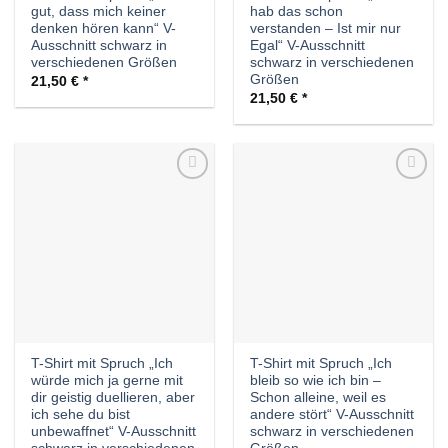
gut, dass mich keiner
hab das schon
denken hören kann“ V-
verstanden – Ist mir nur
Ausschnitt schwarz in
Egal“ V-Ausschnitt
verschiedenen Größen
schwarz in verschiedenen
Größen
21,50
€
21,50
€
Auf die
Auf die
Wunschliste
Wunschliste
T-Shirt mit Spruch „Ich
T-Shirt mit Spruch „Ich
würde mich ja gerne mit
bleib so wie ich bin –
dir geistig duellieren, aber
Schon alleine, weil es
ich sehe du bist
andere stört“ V-Ausschnitt
unbewaffnet“ V-Ausschnitt
schwarz in verschiedenen