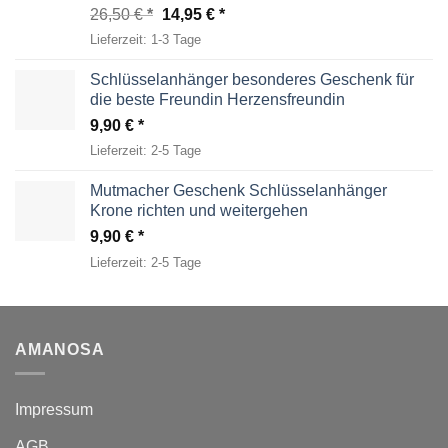
Ursprünglicher
Aktueller
26,50
€
14,95
€
Preis
Preis
Lieferzeit:
1-3 Tage
war:
ist:
26,50 €
14,95 €.
Schlüsselanhänger besonderes Geschenk für
die beste Freundin Herzensfreundin
9,90
€
Lieferzeit:
2-5 Tage
Mutmacher Geschenk Schlüsselanhänger
Krone richten und weitergehen
9,90
€
Lieferzeit:
2-5 Tage
AMANOSA
Impressum
AGB