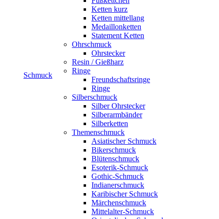
Fußkettchen
Ketten kurz
Ketten mittellang
Medaillonketten
Statement Ketten
Ohrschmuck
Ohrstecker
Resin / Gießharz
Ringe
Schmuck
Freundschaftsringe
Ringe
Silberschmuck
Silber Ohrstecker
Silberarmbänder
Silberketten
Themenschmuck
Asiatischer Schmuck
Bikerschmuck
Blütenschmuck
Esoterik-Schmuck
Gothic-Schmuck
Indianerschmuck
Karibischer Schmuck
Märchenschmuck
Mittelalter-Schmuck