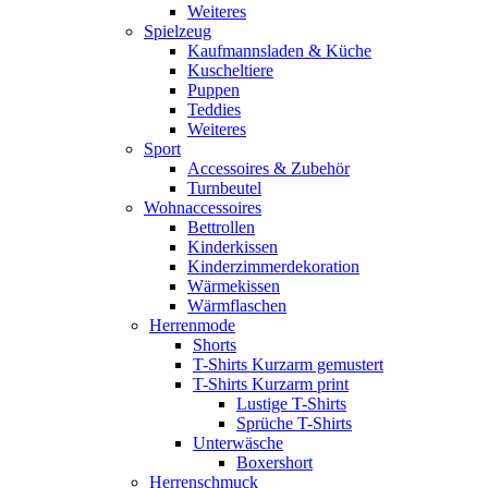
Weiteres
Spielzeug
Kaufmannsladen & Küche
Kuscheltiere
Puppen
Teddies
Weiteres
Sport
Accessoires & Zubehör
Turnbeutel
Wohnaccessoires
Bettrollen
Kinderkissen
Kinderzimmerdekoration
Wärmekissen
Wärmflaschen
Herrenmode
Shorts
T-Shirts Kurzarm gemustert
T-Shirts Kurzarm print
Lustige T-Shirts
Sprüche T-Shirts
Unterwäsche
Boxershort
Herrenschmuck