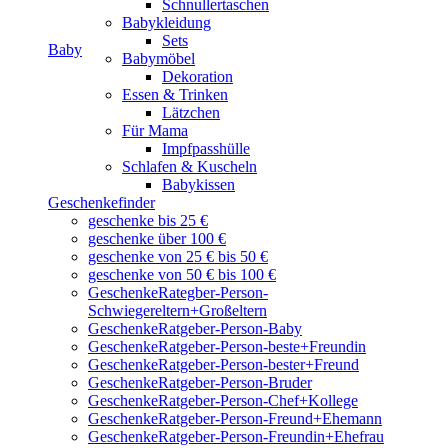
Schnullertaschen
Babykleidung
Sets
Baby
Babymöbel
Dekoration
Essen & Trinken
Lätzchen
Für Mama
Impfpasshülle
Schlafen & Kuscheln
Babykissen
Geschenkefinder
geschenke bis 25 €
geschenke über 100 €
geschenke von 25 € bis 50 €
geschenke von 50 € bis 100 €
GeschenkeRategber-Person-
Schwiegereltern+Großeltern
GeschenkeRatgeber-Person-Baby
GeschenkeRatgeber-Person-beste+Freundin
GeschenkeRatgeber-Person-bester+Freund
GeschenkeRatgeber-Person-Bruder
GeschenkeRatgeber-Person-Chef+Kollege
GeschenkeRatgeber-Person-Freund+Ehemann
GeschenkeRatgeber-Person-Freundin+Ehefrau