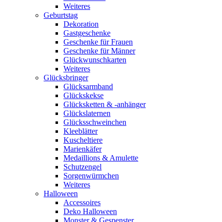
Weiteres
Geburtstag
Dekoration
Gastgeschenke
Geschenke für Frauen
Geschenke für Männer
Glückwunschkarten
Weiteres
Glücksbringer
Glücksarmband
Glückskekse
Glücksketten & -anhänger
Glückslaternen
Glücksschweinchen
Kleeblätter
Kuscheltiere
Marienkäfer
Medaillions & Amulette
Schutzengel
Sorgenwürmchen
Weiteres
Halloween
Accessoires
Deko Halloween
Monster & Gespenster