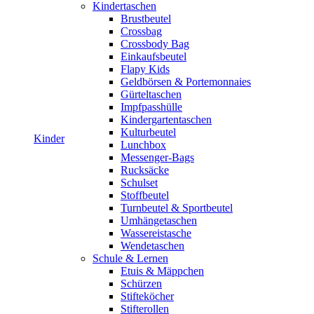
Kindertaschen
Brustbeutel
Crossbag
Crossbody Bag
Einkaufsbeutel
Flapy Kids
Geldbörsen & Portemonnaies
Gürteltaschen
Impfpasshülle
Kindergartentaschen
Kulturbeutel
Kinder
Lunchbox
Messenger-Bags
Rucksäcke
Schulset
Stoffbeutel
Turnbeutel & Sportbeutel
Umhängetaschen
Wassereistasche
Wendetaschen
Schule & Lernen
Etuis & Mäppchen
Schürzen
Stifteköcher
Stifterollen