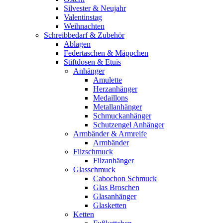
Silvester & Neujahr
Valentinstag
Weihnachten
Schreibbedarf & Zubehör
Ablagen
Federtaschen & Mäppchen
Stiftdosen & Etuis
Anhänger
Amulette
Herzanhänger
Medaillons
Metallanhänger
Schmuckanhänger
Schutzengel Anhänger
Armbänder & Armreife
Armbänder
Filzschmuck
Filzanhänger
Glasschmuck
Cabochon Schmuck
Glas Broschen
Glasanhänger
Glasketten
Ketten