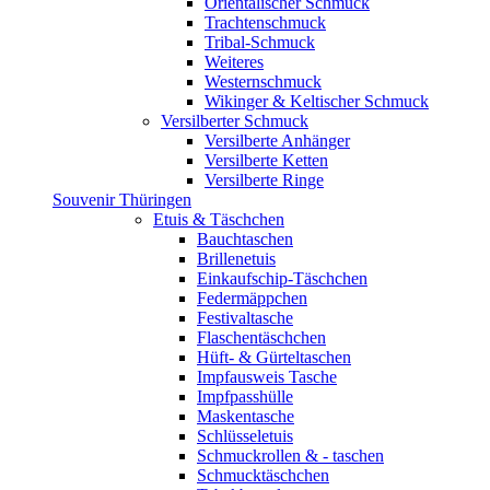
Orientalischer Schmuck
Trachtenschmuck
Tribal-Schmuck
Weiteres
Westernschmuck
Wikinger & Keltischer Schmuck
Versilberter Schmuck
Versilberte Anhänger
Versilberte Ketten
Versilberte Ringe
Souvenir Thüringen
Etuis & Täschchen
Bauchtaschen
Brillenetuis
Einkaufschip-Täschchen
Federmäppchen
Festivaltasche
Flaschentäschchen
Hüft- & Gürteltaschen
Impfausweis Tasche
Impfpasshülle
Maskentasche
Schlüsseletuis
Schmuckrollen & - taschen
Schmucktäschchen