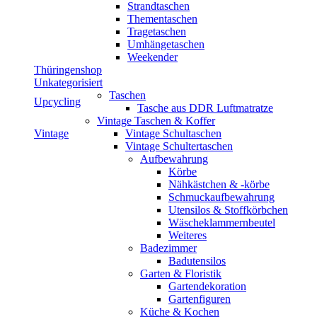
Strandtaschen
Thementaschen
Tragetaschen
Umhängetaschen
Weekender
Thüringenshop
Unkategorisiert
Taschen
Upcycling
Tasche aus DDR Luftmatratze
Vintage Taschen & Koffer
Vintage
Vintage Schultaschen
Vintage Schultertaschen
Aufbewahrung
Körbe
Nähkästchen & -körbe
Schmuckaufbewahrung
Utensilos & Stoffkörbchen
Wäscheklammernbeutel
Weiteres
Badezimmer
Badutensilos
Garten & Floristik
Gartendekoration
Gartenfiguren
Küche & Kochen