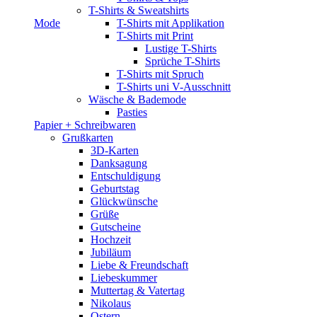
T-Shirts & Sweatshirts
Mode
T-Shirts mit Applikation
T-Shirts mit Print
Lustige T-Shirts
Sprüche T-Shirts
T-Shirts mit Spruch
T-Shirts uni V-Ausschnitt
Wäsche & Bademode
Pasties
Papier + Schreibwaren
Grußkarten
3D-Karten
Danksagung
Entschuldigung
Geburtstag
Glückwünsche
Grüße
Gutscheine
Hochzeit
Jubiläum
Liebe & Freundschaft
Liebeskummer
Muttertag & Vatertag
Nikolaus
Ostern