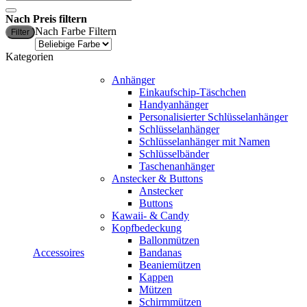
nach:
Nach Preis filtern
M
M
Nach Farbe Filtern
Filter
P
P
Kategorien
Anhänger
Einkaufschip-Täschchen
Handyanhänger
Personalisierter Schlüsselanhänger
Schlüsselanhänger
Schlüsselanhänger mit Namen
Schlüsselbänder
Taschenanhänger
Anstecker & Buttons
Anstecker
Buttons
Kawaii- & Candy
Kopfbedeckung
Ballonmützen
Accessoires
Bandanas
Beaniemützen
Kappen
Mützen
Schirmmützen