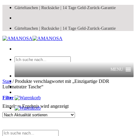
Zum
Gürteltaschen |
Rucksäcke |
14 Tage Geld-Zurück-Garantie
Inhalt
springen
Gürteltaschen |
Rucksäcke |
14 Tage Geld-Zurück-Garantie
Suchen
nach:
MENU
Start
/
Produkte verschlagwortet mit „Einzigartige DDR
Luftmatratze Tasche“
Filter
Einzelnes Ergebnis wird angezeigt
Suchen