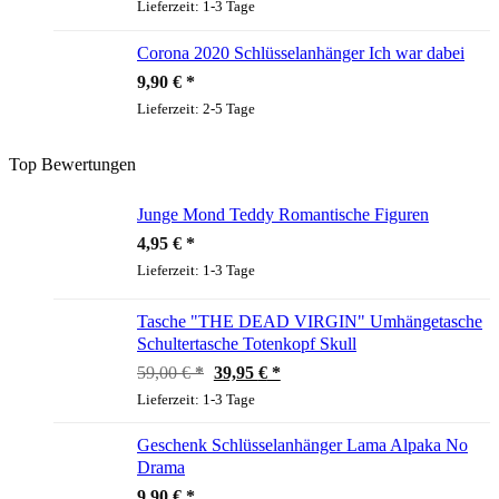
Lieferzeit:
1-3 Tage
Corona 2020 Schlüsselanhänger Ich war dabei
9,90
€
Lieferzeit:
2-5 Tage
Top Bewertungen
Junge Mond Teddy Romantische Figuren
4,95
€
Lieferzeit:
1-3 Tage
Tasche "THE DEAD VIRGIN" Umhängetasche
Schultertasche Totenkopf Skull
Ursprünglicher
Aktueller
59,00
€
39,95
€
Preis
Preis
Lieferzeit:
1-3 Tage
war:
ist:
59,00 €
39,95 €.
Geschenk Schlüsselanhänger Lama Alpaka No
Drama
9,90
€