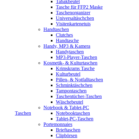
Tabakbeutel
Tasche für FFP2 Maske
Taschenorganizer
Universaltäschchen
Visitenkartenetuis
Handtaschen
Clutches
Handtasche
Handy, MP3 & Kamera
Handytaschen
MP3-Player-Taschen
Kosmetik- & Kulturtaschen
Krimskrams Tasche
Kulturbeutel
Pillen- & Notfalltaschen
Schminktäschchen
Tampontaschen
Taschentücher-Taschen
Wäschebeutel
Notebook & Tablet-PC
Taschen
Notebooktaschen
Tablet-PC-Taschen
Portemonnaies
Brieftaschen
Clipbörsen