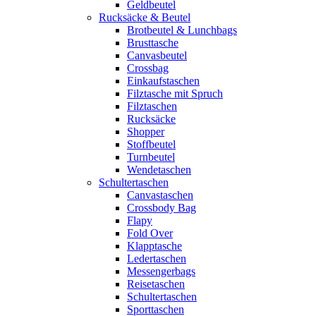
Geldbeutel
Rucksäcke & Beutel
Brotbeutel & Lunchbags
Brusttasche
Canvasbeutel
Crossbag
Einkaufstaschen
Filztasche mit Spruch
Filztaschen
Rucksäcke
Shopper
Stoffbeutel
Turnbeutel
Wendetaschen
Schultertaschen
Canvastaschen
Crossbody Bag
Flapy
Fold Over
Klapptasche
Ledertaschen
Messengerbags
Reisetaschen
Schultertaschen
Sporttaschen