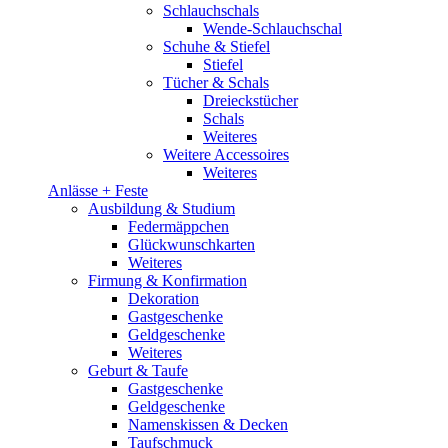
Schlauchschals
Wende-Schlauchschal
Schuhe & Stiefel
Stiefel
Tücher & Schals
Dreieckstücher
Schals
Weiteres
Weitere Accessoires
Weiteres
Anlässe + Feste
Ausbildung & Studium
Federmäppchen
Glückwunschkarten
Weiteres
Firmung & Konfirmation
Dekoration
Gastgeschenke
Geldgeschenke
Weiteres
Geburt & Taufe
Gastgeschenke
Geldgeschenke
Namenskissen & Decken
Taufschmuck