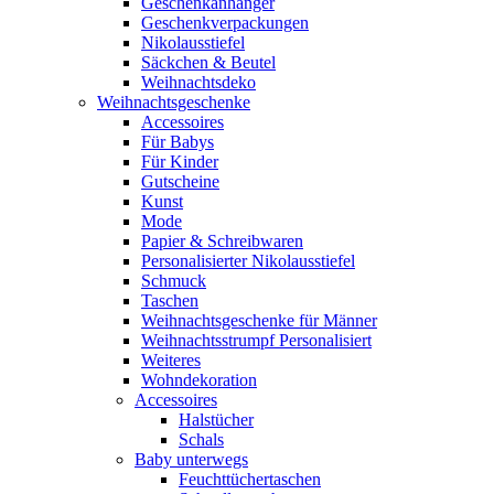
Geschenkanhänger
Geschenkverpackungen
Nikolausstiefel
Säckchen & Beutel
Weihnachtsdeko
Weihnachtsgeschenke
Accessoires
Für Babys
Für Kinder
Gutscheine
Kunst
Mode
Papier & Schreibwaren
Personalisierter Nikolausstiefel
Schmuck
Taschen
Weihnachtsgeschenke für Männer
Weihnachtsstrumpf Personalisiert
Weiteres
Wohndekoration
Accessoires
Halstücher
Schals
Baby unterwegs
Feuchttüchertaschen