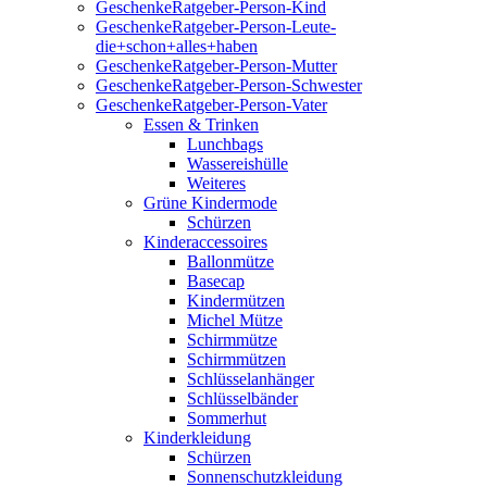
GeschenkeRatgeber-Person-Kind
GeschenkeRatgeber-Person-Leute-
die+schon+alles+haben
GeschenkeRatgeber-Person-Mutter
GeschenkeRatgeber-Person-Schwester
GeschenkeRatgeber-Person-Vater
Essen & Trinken
Lunchbags
Wassereishülle
Weiteres
Grüne Kindermode
Schürzen
Kinderaccessoires
Ballonmütze
Basecap
Kindermützen
Michel Mütze
Schirmmütze
Schirmmützen
Schlüsselanhänger
Schlüsselbänder
Sommerhut
Kinderkleidung
Schürzen
Sonnenschutzkleidung