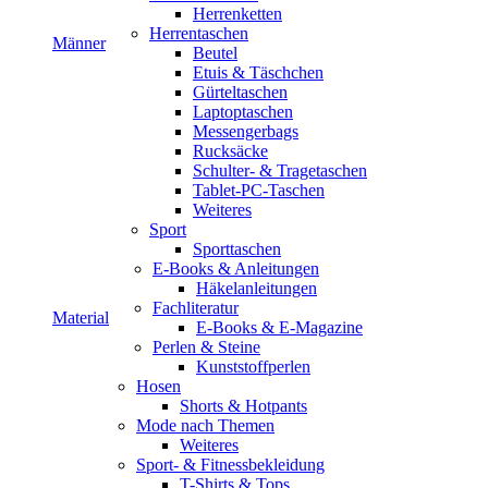
Herrenketten
Herrentaschen
Männer
Beutel
Etuis & Täschchen
Gürteltaschen
Laptoptaschen
Messengerbags
Rucksäcke
Schulter- & Tragetaschen
Tablet-PC-Taschen
Weiteres
Sport
Sporttaschen
E-Books & Anleitungen
Häkelanleitungen
Fachliteratur
Material
E-Books & E-Magazine
Perlen & Steine
Kunststoffperlen
Hosen
Shorts & Hotpants
Mode nach Themen
Weiteres
Sport- & Fitnessbekleidung
T-Shirts & Tops