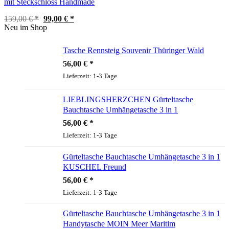
mit Steckschloss Handmade
Ursprünglicher
Aktueller
159,00
€
99,00
€
Preis
Preis
Neu im Shop
war:
ist:
159,00 €
99,00 €.
Tasche Rennsteig Souvenir Thüringer Wald
56,00
€
Lieferzeit:
1-3 Tage
LIEBLINGSHERZCHEN Gürteltasche
Bauchtasche Umhängetasche 3 in 1
56,00
€
Lieferzeit:
1-3 Tage
Gürteltasche Bauchtasche Umhängetasche 3 in 1
KUSCHEL Freund
56,00
€
Lieferzeit:
1-3 Tage
Gürteltasche Bauchtasche Umhängetasche 3 in 1
Handytasche MOIN Meer Maritim