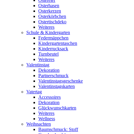
Ostereier
Osterhasen
Osterkerzen
Osterkörbchen
Ostertischdeko
Weiteres
Schule & Kindergarten
Federmäppchen
Kindergartentaschen
Kinderrucksack
Turnbeutel
Weiteres
Valentinstag
Dekoration
Partnerschmuck
Valentinstagsgeschenke
Valentinstagskarten
Vatertag
Accessoires
Dekoration
Glückwunschkarten
Weiteres
Wellness
Weihnachten
Baumschmuck: Stoff