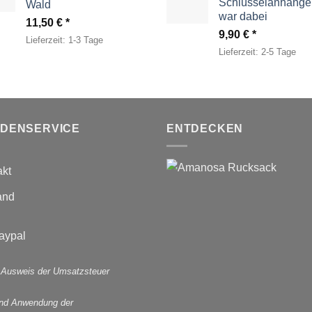
Schlüsselanhänger
Wald
war dabei
11,50
€
9,90
€
Lieferzeit:
1-3 Tage
Lieferzeit:
2-5 Tage
DENSERVICE
ENTDECKEN
akt
and
 Ausweis der Umsatzsteuer
und Anwendung der