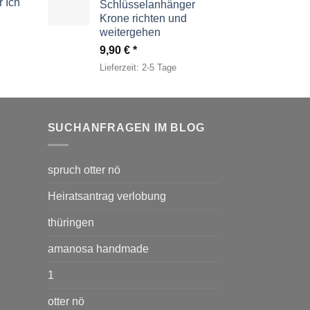
 Ich
Schlüsselanhänger
Krone richten und
weitergehen
9,90
€
Lieferzeit:
2-5 Tage
SUCHANFRAGEN IM BLOG
spruch otter nö
Heiratsantrag verlobung
thüringen
amanosa handmade
1
otter nö