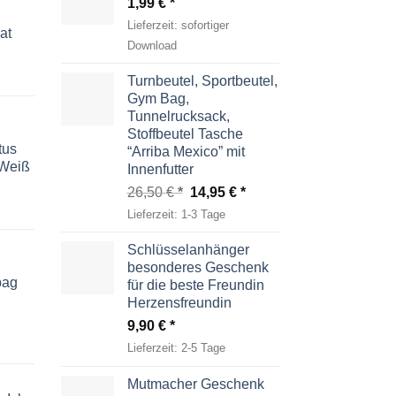
1,99
€
Lieferzeit:
sofortiger
at
Download
Turnbeutel, Sportbeutel,
Gym Bag,
Tunnelrucksack,
Stoffbeutel Tasche
tus
“Arriba Mexico” mit
-Weiß
Innenfutter
Ursprünglicher
Aktueller
26,50
€
14,95
€
Preis
Preis
Lieferzeit:
1-3 Tage
war:
ist:
26,50 €
14,95 €.
Schlüsselanhänger
besonderes Geschenk
bag
für die beste Freundin
Herzensfreundin
9,90
€
Lieferzeit:
2-5 Tage
Mutmacher Geschenk