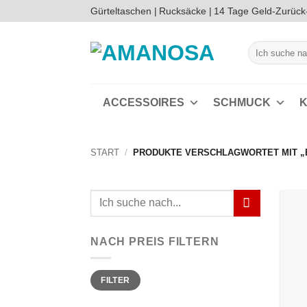
Zum
Gürteltaschen |
Rucksäcke |
14 Tage Geld-Zurück
Inhalt
springen
Suchen
nach:
ACCESSOIRES
SCHMUCK
K
START
/
PRODUKTE VERSCHLAGWORTET MIT „
Suchen
nach:
NACH PREIS FILTERN
Min.
Max.
FILTER
Preis
Preis