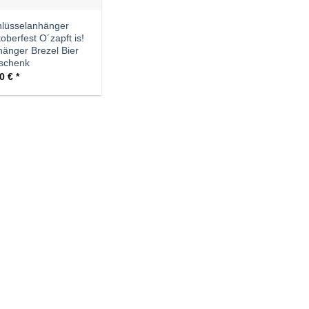
lüsselanhänger
oberfest O´zapft is!
änger Brezel Bier
schenk
90
€