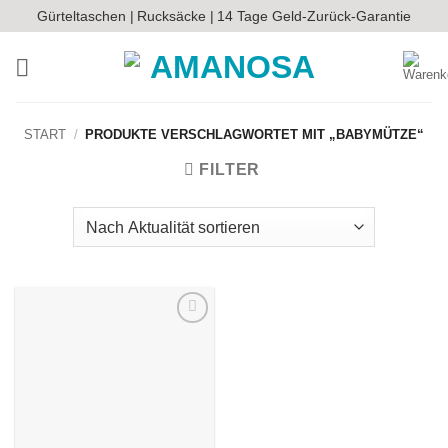
Zum
Gürteltaschen |
Rucksäcke |
14 Tage Geld-Zurück-Garantie
Inhalt
springen
START
/
PRODUKTE VERSCHLAGWORTET MIT „BABYMÜTZE“
FILTER
Auf die
Wunschliste