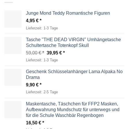
Junge Mond Teddy Romantische Figuren
4,95
€
Lieferzeit:
1-3 Tage
Tasche "THE DEAD VIRGIN" Umhängetasche
Schultertasche Totenkopf Skull
Ursprünglicher
Aktueller
59,00
€
39,95
€
Preis
Preis
Lieferzeit:
1-3 Tage
war:
ist:
59,00 €
39,95 €.
Geschenk Schlüsselanhänger Lama Alpaka No
Drama
9,90
€
Lieferzeit:
2-5 Tage
Maskentasche, Täschchen für FFP2 Masken,
Aufbewahrung Mundschutz für unterwegs und
für die Schule Waschbär Regenbogen
16,50
€