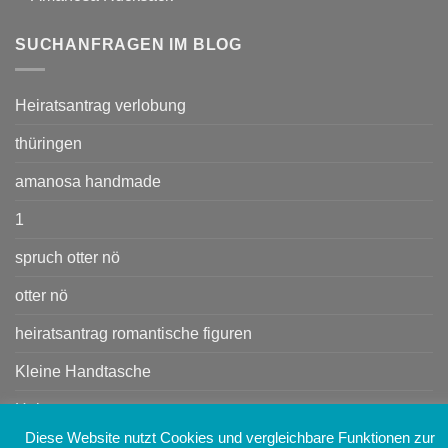
SUCHANFRAGEN IM BLOG
Heiratsantrag verlobung
thüringen
amanosa handmade
1
spruch otter nö
otter nö
heiratsantrag romantische figuren
Kleine Handtasche
Heiratsant rag
Diese Website nutzt Cookies und vergleichbare Funktionen zur
Handtasche