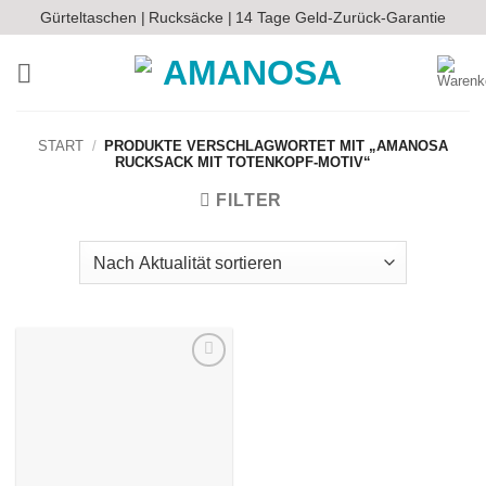
Zum
Gürteltaschen |
Rucksäcke |
14 Tage Geld-Zurück-Garantie
Inhalt
springen
START
/
PRODUKTE VERSCHLAGWORTET MIT „AMANOSA
RUCKSACK MIT TOTENKOPF-MOTIV“
FILTER
Auf die
Wunschliste