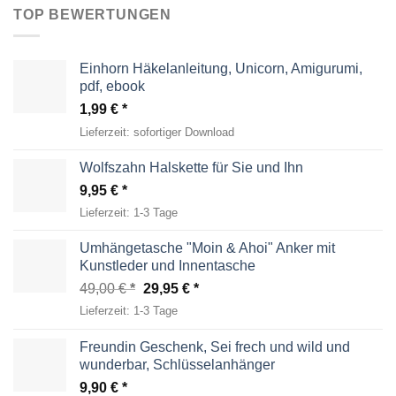
TOP BEWERTUNGEN
Einhorn Häkelanleitung, Unicorn, Amigurumi,
pdf, ebook
1,99
€
Lieferzeit:
sofortiger Download
Wolfszahn Halskette für Sie und Ihn
9,95
€
Lieferzeit:
1-3 Tage
Umhängetasche "Moin & Ahoi" Anker mit
Kunstleder und Innentasche
Ursprünglicher
Aktueller
49,00
€
29,95
€
Preis
Preis
Lieferzeit:
1-3 Tage
war:
ist:
49,00 €
29,95 €.
Freundin Geschenk, Sei frech und wild und
wunderbar, Schlüsselanhänger
9,90
€