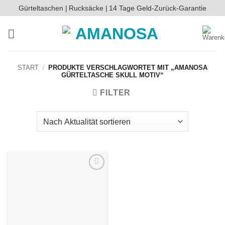
Zum
Gürteltaschen |
Rucksäcke |
14 Tage Geld-Zurück-Garantie
Inhalt
springen
START
/
PRODUKTE VERSCHLAGWORTET MIT „AMANOSA
GÜRTELTASCHE SKULL MOTIV“
FILTER
Auf die
Wunschliste