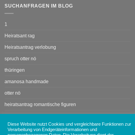
SUCHANFRAGEN IM BLOG
1
Heiratsant rag
Heiratsantrag verlobung
spruch otter nö
thüringen
amanosa handmade
otter nö
heiratsantrag romantische figuren
Kleine Handtasche
Diese Website nutzt Cookies und vergleichbare Funktionen zur
Handtasche
Verarbeitung von Endgeräteinformationen und