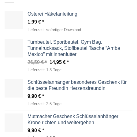
Osterei Häkelanleitung
1,99
€
Lieferzeit:
sofortiger Download
Turnbeutel, Sportbeutel, Gym Bag,
Tunnelrucksack, Stoffbeutel Tasche “Arriba
Mexico” mit Innenfutter
Ursprünglicher
Aktueller
26,50
€
14,95
€
Preis
Preis
Lieferzeit:
1-3 Tage
war:
ist:
26,50 €
14,95 €.
Schlüsselanhänger besonderes Geschenk für
die beste Freundin Herzensfreundin
9,90
€
Lieferzeit:
2-5 Tage
Mutmacher Geschenk Schlüsselanhänger
Krone richten und weitergehen
9,90
€