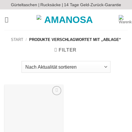
Zum
Gürteltaschen |
Rucksäcke |
14 Tage Geld-Zurück-Garantie
Inhalt
springen
START
/
PRODUKTE VERSCHLAGWORTET MIT „ABLAGE“
FILTER
Auf die
Wunschliste