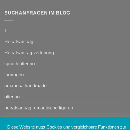
SUCHANFRAGEN IM BLOG
1
Heiratsant rag
Heiratsantrag verlobung
spruch otter nö
thüringen
amanosa handmade
otter nö
heiratsantrag romantische figuren
Kleine Handtasche
Diese Website nutzt Cookies und vergleichbare Funktionen zur
Handtasche