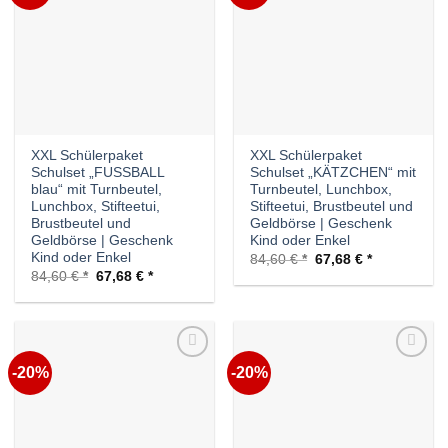
Wunschliste
Wunschliste
XXL Schülerpaket
XXL Schülerpaket
Schulset „FUSSBALL
Schulset „KÄTZCHEN“ mit
blau“ mit Turnbeutel,
Turnbeutel, Lunchbox,
Lunchbox, Stifteetui,
Stifteetui, Brustbeutel und
Brustbeutel und
Geldbörse | Geschenk
Geldbörse | Geschenk
Kind oder Enkel
Kind oder Enkel
Ursprünglicher
Aktueller
84,60
€
67,68
€
Preis
Preis
Ursprünglicher
Aktueller
84,60
€
67,68
€
war:
ist:
Preis
Preis
84,60 €
67,68 €.
war:
ist:
84,60 €
67,68 €.
-20%
-20%
Auf die
Auf die
Wunschliste
Wunschliste