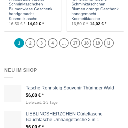
Schminktäschchen
Schminktäschchen
Blumenwiese Geschenk
Blumen orange Geschenk
handgemacht
handgemacht
Kosmetiktasche
Kosmetiktasche
Ursprünglicher
Aktueller
Ursprünglicher
Aktueller
16,50
€
14,02
€
16,50
€
14,02
€
Preis
Preis
Preis
Preis
war:
ist:
war:
ist:
16,50 €
14,02 €.
16,50 €
14,02 €.
1
2
3
4
…
17
18
19
NEU IM SHOP
Tasche Rennsteig Souvenir Thüringer Wald
56,00
€
Lieferzeit:
1-3 Tage
LIEBLINGSHERZCHEN Gürteltasche
Bauchtasche Umhängetasche 3 in 1
56,00
€