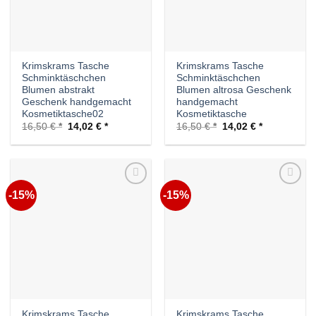
Krimskrams Tasche
Krimskrams Tasche
Schminktäschchen
Schminktäschchen
Blumen abstrakt
Blumen altrosa Geschenk
Geschenk handgemacht
handgemacht
Kosmetiktasche02
Kosmetiktasche
Ursprünglicher
Aktueller
Ursprünglicher
Aktueller
16,50
€
14,02
€
16,50
€
14,02
€
Preis
Preis
Preis
Preis
war:
ist:
war:
ist:
16,50 €
14,02 €.
16,50 €
14,02 €.
-15%
-15%
Auf die
Auf die
Wunschliste
Wunschliste
Krimskrams Tasche
Krimskrams Tasche