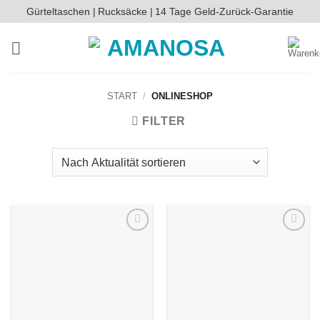
Zum
Gürteltaschen |
Rucksäcke |
14 Tage Geld-Zurück-Garantie
Inhalt
springen
START
/
ONLINESHOP
FILTER
Auf die
Auf die
Wunschliste
Wunschliste