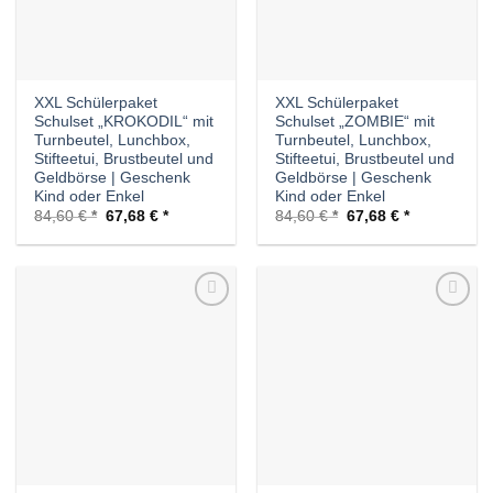
XXL Schülerpaket
XXL Schülerpaket
Schulset „KROKODIL“ mit
Schulset „ZOMBIE“ mit
Turnbeutel, Lunchbox,
Turnbeutel, Lunchbox,
Stifteetui, Brustbeutel und
Stifteetui, Brustbeutel und
Geldbörse | Geschenk
Geldbörse | Geschenk
Kind oder Enkel
Kind oder Enkel
Ursprünglicher
Aktueller
Ursprünglicher
Aktueller
84,60
€
67,68
€
84,60
€
67,68
€
Preis
Preis
Preis
Preis
war:
ist:
war:
ist:
84,60 €
67,68 €.
84,60 €
67,68 €.
Auf die
Auf die
Wunschliste
Wunschliste