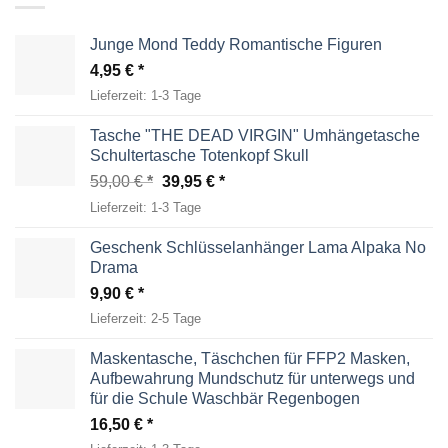
Junge Mond Teddy Romantische Figuren
4,95
€
Lieferzeit:
1-3 Tage
Tasche "THE DEAD VIRGIN" Umhängetasche
Schultertasche Totenkopf Skull
Ursprünglicher
Aktueller
59,00
€
39,95
€
Preis
Preis
Lieferzeit:
1-3 Tage
war:
ist:
59,00 €
39,95 €.
Geschenk Schlüsselanhänger Lama Alpaka No
Drama
9,90
€
Lieferzeit:
2-5 Tage
Maskentasche, Täschchen für FFP2 Masken,
Aufbewahrung Mundschutz für unterwegs und
für die Schule Waschbär Regenbogen
16,50
€