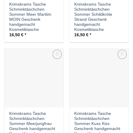
Krimskrams Tasche
Krimskrams Tasche
Schminktäschchen
Schminktäschchen
Sommer Meer Maritim
Sommer Schildkröte
MOIN Geschenk
Strand Geschenk
handgemacht
handgemacht
Kosmetiktasche
Kosmetiktasche
16,50
€
16,50
€
Auf die
Auf die
Wunschliste
Wunschliste
Krimskrams Tasche
Krimskrams Tasche
Schminktäschchen
Schminktäschchen
Sommer Meerjungfrau
Sommer Kuss Kiss
Geschenk handgemacht
Geschenk handgemacht