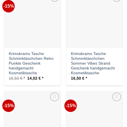
-15%
Auf die
Auf die
Wunschliste
Wunschliste
Krimskrams Tasche
Krimskrams Tasche
Schminktäschchen Retro
Schminktäschchen
Punkte Geschenk
Sommer Vibes Strand
handgemacht
Geschenk handgemacht
Kosmetiktasche
Kosmetiktasche
Ursprünglicher
Aktueller
16,50
€
14,02
€
16,50
€
Preis
Preis
war:
ist:
16,50 €
14,02 €.
-15%
-15%
Auf die
Auf die
Wunschliste
Wunschliste