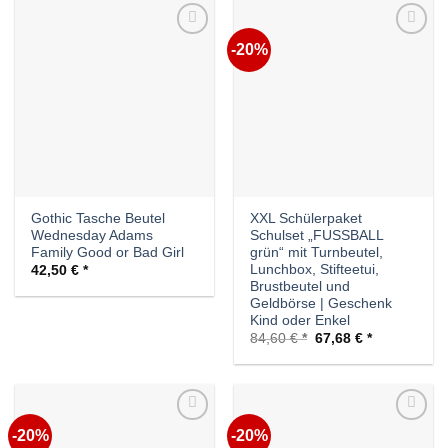
-20%
Auf die
Auf die
Wunschliste
Wunschliste
Gothic Tasche Beutel
XXL Schülerpaket
Wednesday Adams
Schulset „FUSSBALL
Family Good or Bad Girl
grün“ mit Turnbeutel,
Lunchbox, Stifteetui,
42,50
€
Brustbeutel und
Geldbörse | Geschenk
Kind oder Enkel
Ursprünglicher
Aktueller
84,60
€
67,68
€
Preis
Preis
war:
ist:
84,60 €
67,68 €.
-20%
-20%
Auf die
Auf die