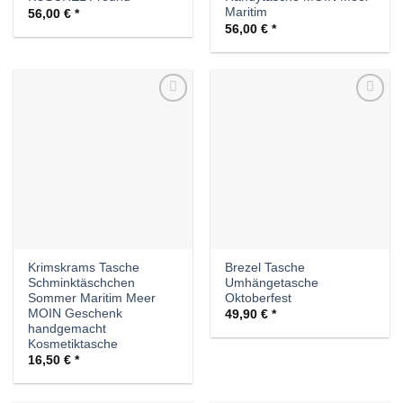
Maritim
56,00
€
56,00
€
Auf die
Auf die
Wunschliste
Wunschliste
Krimskrams Tasche
Brezel Tasche
Schminktäschchen
Umhängetasche
Sommer Maritim Meer
Oktoberfest
MOIN Geschenk
49,90
€
handgemacht
Kosmetiktasche
16,50
€