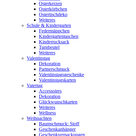
Osterkerzen
Osterkörbchen
Ostertischdeko
Weiteres
Schule & Kindergarten
Federmäppchen
Kindergartentaschen
Kinderrucksack
Turnbeutel
Weiteres
Valentinstag
Dekoration
Partnerschmuck
Valentinstagsgeschenke
Valentinstagskarten
Vatertag
Accessoires
Dekoration
Glückwunschkarten
Weiteres
Wellness
Weihnachten
Baumschmuck: Stoff
Geschenkanhänger
Geschenkverpackungen