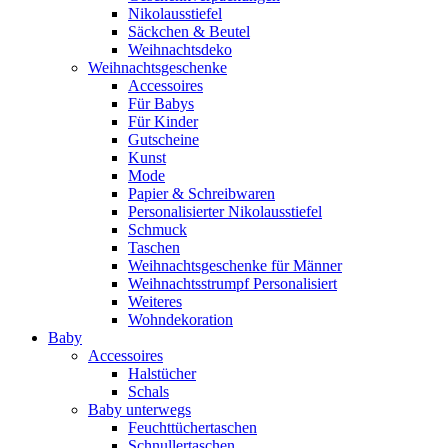
Nikolausstiefel
Säckchen & Beutel
Weihnachtsdeko
Weihnachtsgeschenke
Accessoires
Für Babys
Für Kinder
Gutscheine
Kunst
Mode
Papier & Schreibwaren
Personalisierter Nikolausstiefel
Schmuck
Taschen
Weihnachtsgeschenke für Männer
Weihnachtsstrumpf Personalisiert
Weiteres
Wohndekoration
Baby
Accessoires
Halstücher
Schals
Baby unterwegs
Feuchttüchertaschen
Schnullertaschen