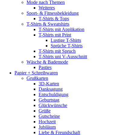
Mode nach Themen
Weiteres
Sport- & Fitnessbekleidung
T-Shirts & Tops
T-Shirts & Sweatshirts
T-Shirts mit Applikation
T-Shirts mit Print
Lustige T-Shirts
Sprüche T-Shirts
T-Shirts mit Spruch
T-Shirts uni V-Ausschnitt
Wäsche & Bademode
Pasties
Papier + Schreibwaren
Grußkarten
3D-Karten
Danksagung
Entschuldigung
Geburtstag
Glückwünsche
Grüße
Gutscheine
Hochzeit
Jubiläum
Liebe & Freundschaft