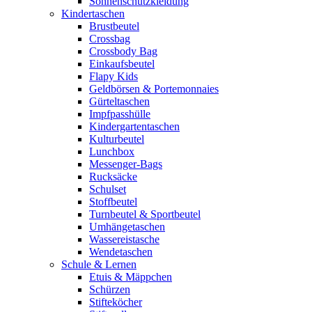
Sonnenschutzkleidung
Kindertaschen
Brustbeutel
Crossbag
Crossbody Bag
Einkaufsbeutel
Flapy Kids
Geldbörsen & Portemonnaies
Gürteltaschen
Impfpasshülle
Kindergartentaschen
Kulturbeutel
Lunchbox
Messenger-Bags
Rucksäcke
Schulset
Stoffbeutel
Turnbeutel & Sportbeutel
Umhängetaschen
Wassereistasche
Wendetaschen
Schule & Lernen
Etuis & Mäppchen
Schürzen
Stifteköcher