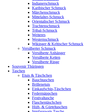
Indianerschmuck
Karibischer Schmuck
Märchenschmuck
Mittelalter-Schmuck
Orientalischer Schmuck
Trachtenschmuck
Tribal-Schmuck
Weiteres
Westernschmuck
Wikinger & Keltischer Schmuck
Versilberter Schmuck
Versilberte Anhänger
Versilberte Ketten
Versilberte Ringe
Souvenir Thüringen
Taschen
Etuis & Täschchen
Bauchtaschen
Brillenetuis
Einkaufschip-Täschchen
Federmäppchen
Festivaltasche
Flaschentäschchen
Hüft- & Gürteltaschen
Impfausweis Tasche