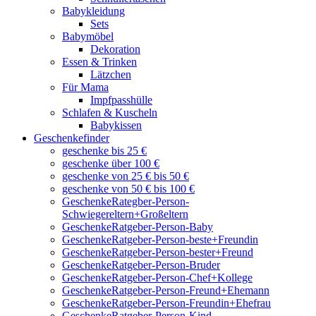
Babykleidung
Sets
Babymöbel
Dekoration
Essen & Trinken
Lätzchen
Für Mama
Impfpasshülle
Schlafen & Kuscheln
Babykissen
Geschenkefinder
geschenke bis 25 €
geschenke über 100 €
geschenke von 25 € bis 50 €
geschenke von 50 € bis 100 €
GeschenkeRategber-Person-
Schwiegereltern+Großeltern
GeschenkeRatgeber-Person-Baby
GeschenkeRatgeber-Person-beste+Freundin
GeschenkeRatgeber-Person-bester+Freund
GeschenkeRatgeber-Person-Bruder
GeschenkeRatgeber-Person-Chef+Kollege
GeschenkeRatgeber-Person-Freund+Ehemann
GeschenkeRatgeber-Person-Freundin+Ehefrau
GeschenkeRatgeber-Person-Kind