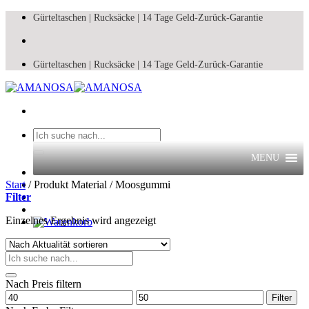
Zum
Gürteltaschen |
Rucksäcke |
14 Tage Geld-Zurück-Garantie
Inhalt
springen
Gürteltaschen |
Rucksäcke |
14 Tage Geld-Zurück-Garantie
Suchen
nach:
MENU
Start
/
Produkt Material
/
Moosgummi
Filter
Einzelnes Ergebnis wird angezeigt
Suchen
nach:
Nach Preis filtern
Min.
Max.
Filter
Preis
Preis