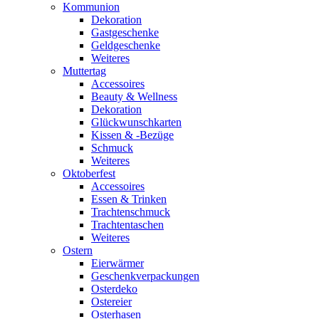
Kommunion
Dekoration
Gastgeschenke
Geldgeschenke
Weiteres
Muttertag
Accessoires
Beauty & Wellness
Dekoration
Glückwunschkarten
Kissen & -Bezüge
Schmuck
Weiteres
Oktoberfest
Accessoires
Essen & Trinken
Trachtenschmuck
Trachtentaschen
Weiteres
Ostern
Eierwärmer
Geschenkverpackungen
Osterdeko
Ostereier
Osterhasen