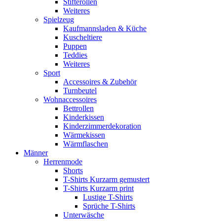
Stifterollen
Weiteres
Spielzeug
Kaufmannsladen & Küche
Kuscheltiere
Puppen
Teddies
Weiteres
Sport
Accessoires & Zubehör
Turnbeutel
Wohnaccessoires
Bettrollen
Kinderkissen
Kinderzimmerdekoration
Wärmekissen
Wärmflaschen
Männer
Herrenmode
Shorts
T-Shirts Kurzarm gemustert
T-Shirts Kurzarm print
Lustige T-Shirts
Sprüche T-Shirts
Unterwäsche