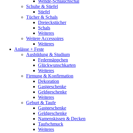
Wende-Schlauchschal
Schuhe & Stiefel
Stiefel
Tücher & Schals
Dreieckstücher
Schals
Weiteres
Weitere Accessoires
Weiteres
Anlässe + Feste
Ausbildung & Studium
Federmäppchen
Glückwunschkarten
Weiteres
Firmung & Konfirmation
Dekoration
Gastgeschenke
Geldgeschenke
Weiteres
Geburt & Taufe
Gastgeschenke
Geldgeschenke
Namenskissen & Decken
Taufschmuck
Weiteres