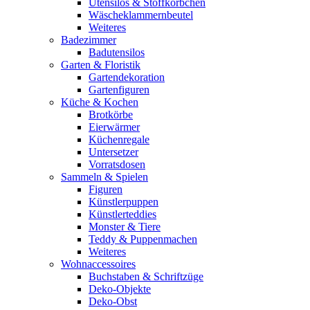
Utensilos & Stoffkörbchen
Wäscheklammernbeutel
Weiteres
Badezimmer
Badutensilos
Garten & Floristik
Gartendekoration
Gartenfiguren
Küche & Kochen
Brotkörbe
Eierwärmer
Küchenregale
Untersetzer
Vorratsdosen
Sammeln & Spielen
Figuren
Künstlerpuppen
Künstlerteddies
Monster & Tiere
Teddy & Puppenmachen
Weiteres
Wohnaccessoires
Buchstaben & Schriftzüge
Deko-Objekte
Deko-Obst