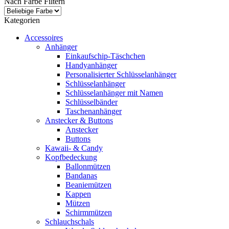
Nach Farbe Filtern
Kategorien
Accessoires
Anhänger
Einkaufschip-Täschchen
Handyanhänger
Personalisierter Schlüsselanhänger
Schlüsselanhänger
Schlüsselanhänger mit Namen
Schlüsselbänder
Taschenanhänger
Anstecker & Buttons
Anstecker
Buttons
Kawaii- & Candy
Kopfbedeckung
Ballonmützen
Bandanas
Beaniemützen
Kappen
Mützen
Schirmmützen
Schlauchschals