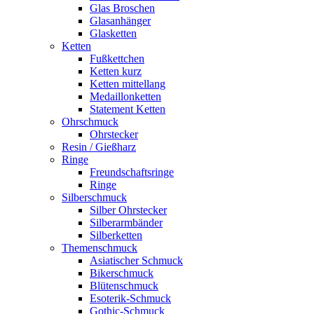
Glas Broschen
Glasanhänger
Glasketten
Ketten
Fußkettchen
Ketten kurz
Ketten mittellang
Medaillonketten
Statement Ketten
Ohrschmuck
Ohrstecker
Resin / Gießharz
Ringe
Freundschaftsringe
Ringe
Silberschmuck
Silber Ohrstecker
Silberarmbänder
Silberketten
Themenschmuck
Asiatischer Schmuck
Bikerschmuck
Blütenschmuck
Esoterik-Schmuck
Gothic-Schmuck