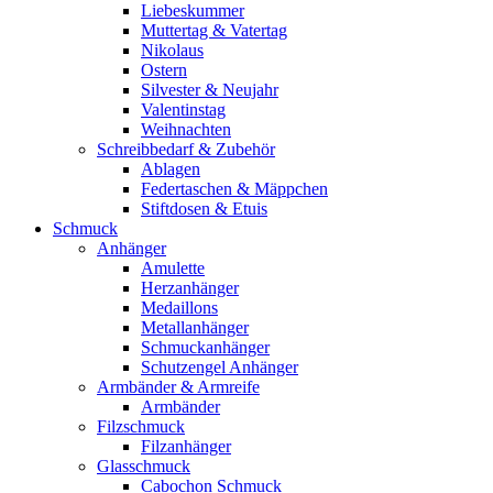
Liebeskummer
Muttertag & Vatertag
Nikolaus
Ostern
Silvester & Neujahr
Valentinstag
Weihnachten
Schreibbedarf & Zubehör
Ablagen
Federtaschen & Mäppchen
Stiftdosen & Etuis
Schmuck
Anhänger
Amulette
Herzanhänger
Medaillons
Metallanhänger
Schmuckanhänger
Schutzengel Anhänger
Armbänder & Armreife
Armbänder
Filzschmuck
Filzanhänger
Glasschmuck
Cabochon Schmuck