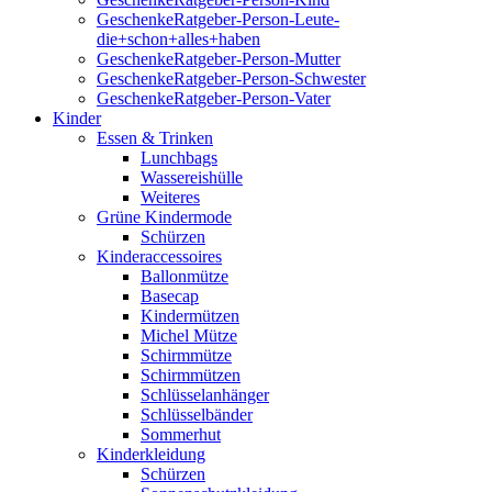
GeschenkeRatgeber-Person-Leute-
die+schon+alles+haben
GeschenkeRatgeber-Person-Mutter
GeschenkeRatgeber-Person-Schwester
GeschenkeRatgeber-Person-Vater
Kinder
Essen & Trinken
Lunchbags
Wassereishülle
Weiteres
Grüne Kindermode
Schürzen
Kinderaccessoires
Ballonmütze
Basecap
Kindermützen
Michel Mütze
Schirmmütze
Schirmmützen
Schlüsselanhänger
Schlüsselbänder
Sommerhut
Kinderkleidung
Schürzen