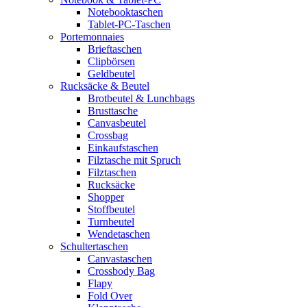
Notebooktaschen
Tablet-PC-Taschen
Portemonnaies
Brieftaschen
Clipbörsen
Geldbeutel
Rucksäcke & Beutel
Brotbeutel & Lunchbags
Brusttasche
Canvasbeutel
Crossbag
Einkaufstaschen
Filztasche mit Spruch
Filztaschen
Rucksäcke
Shopper
Stoffbeutel
Turnbeutel
Wendetaschen
Schultertaschen
Canvastaschen
Crossbody Bag
Flapy
Fold Over