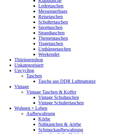
Klapptasche
Ledertaschen
Messengerbags
Reisetaschen
Schultertaschen
Sporttaschen
Strandtaschen
Thementaschen
Tragetaschen
Umhängetaschen
Weekender
Thüringenshop
Unkategorisiert
Upcycling
Taschen
Tasche aus DDR Luftmatratze
Vintage
Vintage Taschen & Koffer
Vintage Schultaschen
Vintage Schultertaschen
Wohnen + Leben
Aufbewahrung
Körbe
Nähkästchen & -körbe
Schmuckaufbewahrung