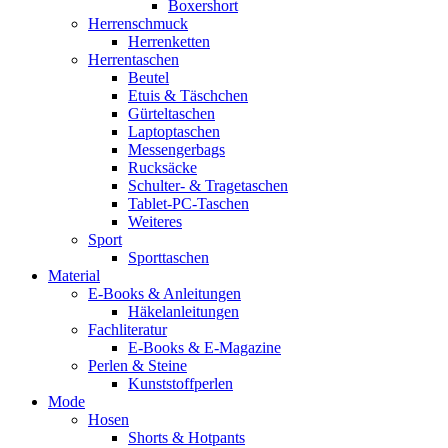
Boxershort
Herrenschmuck
Herrenketten
Herrentaschen
Beutel
Etuis & Täschchen
Gürteltaschen
Laptoptaschen
Messengerbags
Rucksäcke
Schulter- & Tragetaschen
Tablet-PC-Taschen
Weiteres
Sport
Sporttaschen
Material
E-Books & Anleitungen
Häkelanleitungen
Fachliteratur
E-Books & E-Magazine
Perlen & Steine
Kunststoffperlen
Mode
Hosen
Shorts & Hotpants