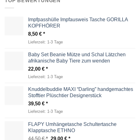
TOP BEWERTUNGEN
Impfpasshülle Impfausweis Tasche GORILLA
KOPFHÖRER
8,50
€
Lieferzeit:
1-3 Tage
Baby Set Beanie Mütze und Schal Lätzchen
afrikanische Baby Tiere zum wenden
22,00
€
Lieferzeit:
1-3 Tage
Knuddelbuddie MAXI “Darling” handgemachtes
Stofftier Plüschtier Designerstück
39,50
€
Lieferzeit:
1-3 Tage
FLAPY Umhängetasche Schultertasche
Klapptasche ETHNO
Ursprünglicher
Aktueller
44,50
€
29,00
€