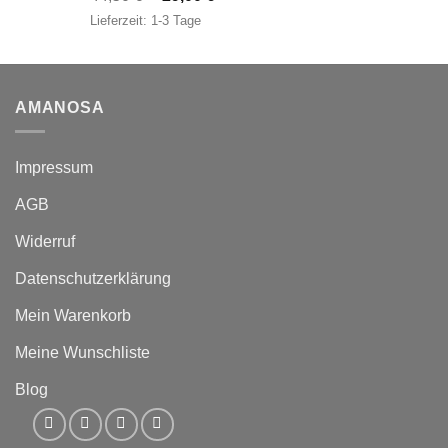
Preis
Preis
Lieferzeit:
1-3 Tage
war:
ist:
44,50 €
29,00 €.
AMANOSA
Impressum
AGB
Widerruf
Datenschutzerklärung
Mein Warenkorb
Meine Wunschliste
Blog