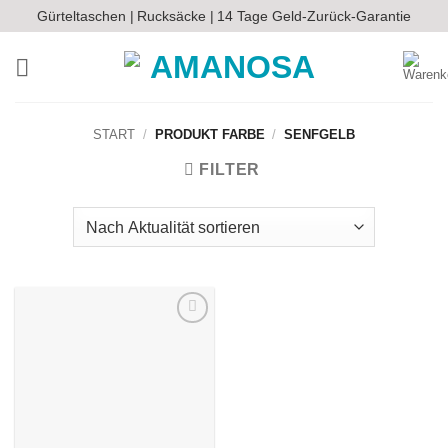
Zum
Gürteltaschen |
Rucksäcke |
14 Tage Geld-Zurück-Garantie
Inhalt
springen
START
/
PRODUKT FARBE
/
SENFGELB
FILTER
Auf die
Wunschliste