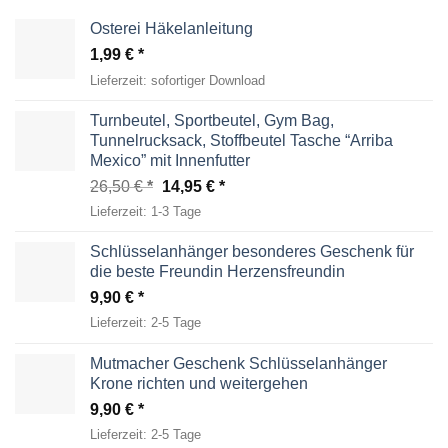
Osterei Häkelanleitung
1,99
€
Lieferzeit:
sofortiger Download
Turnbeutel, Sportbeutel, Gym Bag,
Tunnelrucksack, Stoffbeutel Tasche “Arriba
Mexico” mit Innenfutter
Ursprünglicher
Aktueller
26,50
€
14,95
€
Preis
Preis
Lieferzeit:
1-3 Tage
war:
ist:
26,50 €
14,95 €.
Schlüsselanhänger besonderes Geschenk für
die beste Freundin Herzensfreundin
9,90
€
Lieferzeit:
2-5 Tage
Mutmacher Geschenk Schlüsselanhänger
Krone richten und weitergehen
9,90
€
Lieferzeit:
2-5 Tage