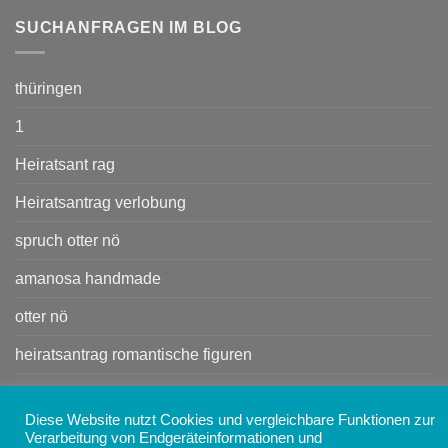
SUCHANFRAGEN IM BLOG
thüringen
1
Heiratsant rag
Heiratsantrag verlobung
spruch otter nö
amanosa handmade
otter nö
heiratsantrag romantische figuren
Kleine Handtasche
Diese Website nutzt Cookies und vergleichbare Funktionen zur
Handtasche
Verarbeitung von Endgeräteinformationen und