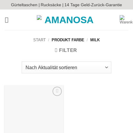
Zum
Gürteltaschen |
Rucksäcke |
14 Tage Geld-Zurück-Garantie
Inhalt
springen
START
/
PRODUKT FARBE
/
MILK
FILTER
Auf die
Wunschliste