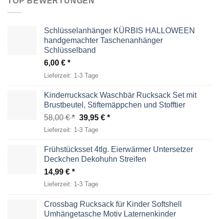
TOP BEWERTUNGEN
Schlüsselanhänger KÜRBIS HALLOWEEN
handgemachter Taschenanhänger
Schlüsselband
6,00
€
Lieferzeit:
1-3 Tage
Kinderrucksack Waschbär Rucksack Set mit
Brustbeutel, Stiftemäppchen und Stofftier
Ursprünglicher
Aktueller
58,00
€
39,95
€
Preis
Preis
Lieferzeit:
1-3 Tage
war:
ist:
58,00 €
39,95 €.
Frühstücksset 4tlg. Eierwärmer Untersetzer
Deckchen Dekohuhn Streifen
14,99
€
Lieferzeit:
1-3 Tage
Crossbag Rucksack für Kinder Softshell
Umhängetasche Motiv Laternenkinder