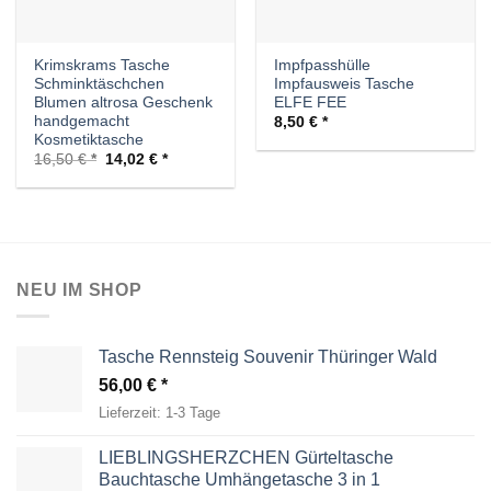
Krimskrams Tasche
Impfpasshülle
Schminktäschchen
Impfausweis Tasche
Blumen altrosa Geschenk
ELFE FEE
handgemacht
8,50
€
Kosmetiktasche
Ursprünglicher
Aktueller
16,50
€
14,02
€
Preis
Preis
war:
ist:
16,50 €
14,02 €.
NEU IM SHOP
Tasche Rennsteig Souvenir Thüringer Wald
56,00
€
Lieferzeit:
1-3 Tage
LIEBLINGSHERZCHEN Gürteltasche
Bauchtasche Umhängetasche 3 in 1