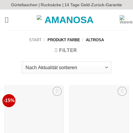
Zum
Gürteltaschen |
Rucksäcke |
14 Tage Geld-Zurück-Garantie
Inhalt
springen
START
/
PRODUKT FARBE
/
ALTROSA
FILTER
-15%
Auf die
Auf die
Wunschliste
Wunschliste