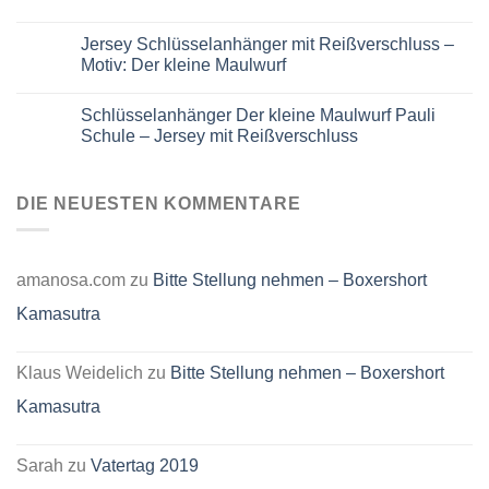
Kirschfest
Tasche
grün
“Der
Keine
kleine
Kommentare
Jersey Schlüsselanhänger mit Reißverschluss –
Maulwurf”
zu
Winterspaß
Kinder
Motiv: Der kleine Maulwurf
Schlüsselanhänger
aus
Keine
Jersey
Kommentare
Schlüsselanhänger Der kleine Maulwurf Pauli
mit
zu
Reißverschluss
Jersey
Schule – Jersey mit Reißverschluss
–
Schlüsselanhänger
Maus
mit
Keine
und
Reißverschluss
Kommentare
Elefant
–
zu
Fußballmotiv
Motiv:
Schlüsselanhänger
DIE NEUESTEN KOMMENTARE
Der
Der
kleine
kleine
Maulwurf
Maulwurf
Pauli
Schule
amanosa.com
zu
Bitte Stellung nehmen – Boxershort
–
Jersey
Kamasutra
mit
Reißverschluss
Klaus Weidelich
zu
Bitte Stellung nehmen – Boxershort
Kamasutra
Sarah
zu
Vatertag 2019