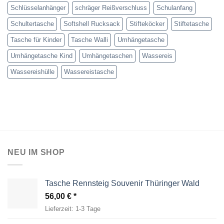
Schlüsselanhänger
schräger Reißverschluss
Schulanfang
Schultertasche
Softshell Rucksack
Stifteköcker
Stiftetasche
Tasche für Kinder
Tasche Walli
Umhängetasche
Umhängetasche Kind
Umhängetaschen
Wassereis
Wassereishülle
Wassereistasche
NEU IM SHOP
Tasche Rennsteig Souvenir Thüringer Wald
56,00
€
Lieferzeit:
1-3 Tage