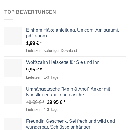
TOP BEWERTUNGEN
Einhorn Häkelanleitung, Unicorn, Amigurumi,
pdf, ebook
1,99
€
Lieferzeit:
sofortiger Download
Wolfszahn Halskette für Sie und Ihn
9,95
€
Lieferzeit:
1-3 Tage
Umhängetasche "Moin & Ahoi" Anker mit
Kunstleder und Innentasche
Ursprünglicher
Aktueller
49,00
€
29,95
€
Preis
Preis
Lieferzeit:
1-3 Tage
war:
ist:
49,00 €
29,95 €.
Freundin Geschenk, Sei frech und wild und
wunderbar, Schlüsselanhänger