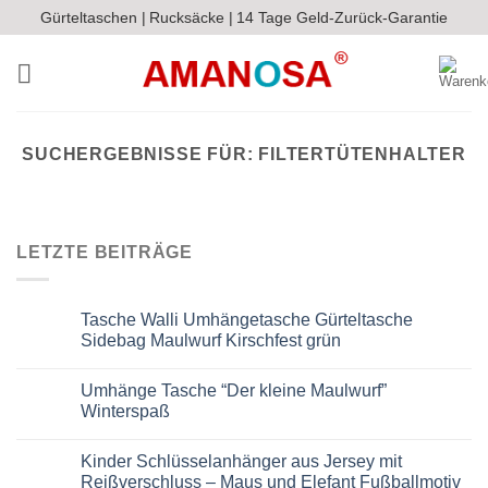
Zum
Gürteltaschen |
Rucksäcke |
14 Tage Geld-Zurück-Garantie
Inhalt
springen
SUCHERGEBNISSE FÜR:
FILTERTÜTENHALTER
LETZTE BEITRÄGE
Tasche Walli Umhängetasche Gürteltasche
Sidebag Maulwurf Kirschfest grün
Keine
Kommentare
Umhänge Tasche “Der kleine Maulwurf”
zu
Tasche
Winterspaß
Walli
Umhängetasche
Keine
Gürteltasche
Kommentare
Kinder Schlüsselanhänger aus Jersey mit
Sidebag
zu
Maulwurf
Umhänge
Reißverschluss – Maus und Elefant Fußballmotiv