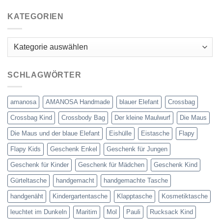
KATEGORIEN
Kategorien
SCHLAGWÖRTER
amanosa
AMANOSA Handmade
blauer Elefant
Crossbag
Crossbag Kind
Crossbody Bag
Der kleine Maulwurf
Die Maus
Die Maus und der blaue Elefant
Eishülle
Eistasche
Flapy
Flapy Kids
Geschenk Enkel
Geschenk für Jungen
Geschenk für Kinder
Geschenk für Mädchen
Geschenk Kind
Gürteltasche
handgemacht
handgemachte Tasche
handgenäht
Kindergartentasche
Klapptasche
Kosmetiktasche
leuchtet im Dunkeln
Maritim
Mol
Pauli
Rucksack Kind