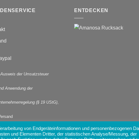
DENSERVICE
ENTDECKEN
akt
and
 Ausweis der Umsatzsteuer
und Anwendung der
nternehmerregelung (§ 19 UStG)
,
Versand
 Verarbeitung von Endgeräteinformationen und personenbezogenen Da
nsten und Elementen Dritter, der statistischen Analyse/Messung, der