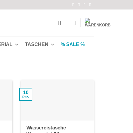
ERIAL
TASCHEN
% SALE %
10
Dez.
Wassereistasche