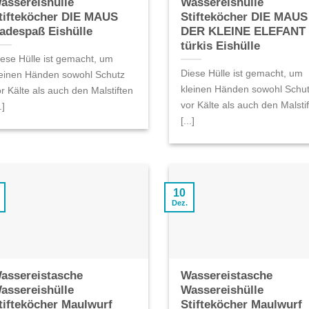
assereishülle
Wassereishülle
tifteköcher DIE MAUS
Stifteköcher DIE MAUS
adespaß Eishülle
DER KLEINE ELEFANT
türkis Eishülle
iese Hülle ist gemacht, um
Diese Hülle ist gemacht, um
leinen Händen sowohl Schutz
kleinen Händen sowohl Schu
r Kälte als auch den Malstiften
vor Kälte als auch den Malsti
.]
[...]
10
Dez.
assereistasche
Wassereistasche
assereishülle
Wassereishülle
tifteköcher Maulwurf
Stifteköcher Maulwurf