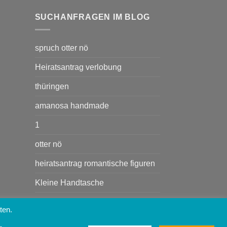
SUCHANFRAGEN IM BLOG
spruch otter nö
Heiratsantrag verlobung
thüringen
amanosa handmade
1
otter nö
heiratsantrag romantische figuren
Kleine Handtasche
Heiratsant rag
ten.
Handtasche