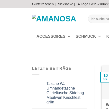
Zum
Gürteltaschen |
Rucksäcke |
14 Tage Geld-Zurück
Inhalt
springen
Suchen
nach:
ACCESSOIRES
SCHMUCK
K
LETZTE BEITRÄGE
10
Dez.
Tasche Walli
Umhängetasche
Gürteltasche Sidebag
Maulwurf Kirschfest
grün
W
Keine