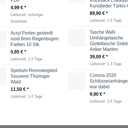
PDF
Rucksack Eukalyp
Kunstleder Türkis
4,99
€
89,90
€
Lieferzeit:
sofortiger
Lieferzeit:
1-3 Tage
Download
Tasche Walli
Acryl Perlen gestreift
Umhängetasche
rund 8mm Regenbogen
Gürteltasche Side
Farben 10 Stk.
Anker Maritim
0,85
€
39,00
€
Lieferzeit:
1-3 Tage
Lieferzeit:
1-3 Tage
Spieluhr Rennsteiglied
Corona 2020
Souvenir Thüringer
Schlüsselanhänger
Wald
war dabei
11,50
€
9,90
€
Lieferzeit:
1-3 Tage
Lieferzeit:
2-5 Tage