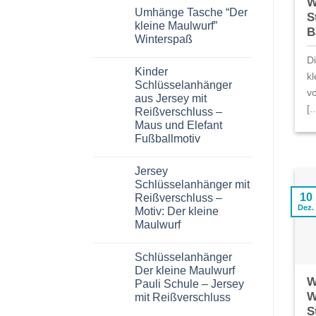
W
Kommentare
Umhänge Tasche “Der
zu
S
Tasche
kleine Maulwurf”
B
Walli
Winterspaß
Umhängetasche
Gürteltasche
Keine
Sidebag
D
Kommentare
Maulwurf
Kinder
zu
k
Kirschfest
Umhänge
Schlüsselanhänger
grün
Tasche
vo
aus Jersey mit
“Der
[..
kleine
Reißverschluss –
Maulwurf”
Maus und Elefant
Winterspaß
Fußballmotiv
Keine
Kommentare
Jersey
zu
Kinder
Schlüsselanhänger mit
Schlüsselanhänger
10
Reißverschluss –
aus
Jersey
Dez.
Motiv: Der kleine
mit
Maulwurf
Reißverschluss
–
Keine
Maus
Kommentare
und
Schlüsselanhänger
zu
Elefant
Jersey
Der kleine Maulwurf
Fußballmotiv
Schlüsselanhänger
W
Pauli Schule – Jersey
mit
Reißverschluss
W
mit Reißverschluss
–
S
Motiv:
Keine