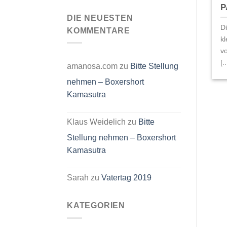
Der
Kommentare
P
zu
kleine
Schlüsselanhänger
DIE NEUESTEN
Maulwurf
Der
D
KOMMENTARE
kleine
Maulwurf
k
Pauli
Schule
vo
–
[..
Jersey
amanosa.com
zu
Bitte Stellung
mit
Reißverschluss
nehmen – Boxershort
Kamasutra
Klaus Weidelich
zu
Bitte
Stellung nehmen – Boxershort
Kamasutra
Sarah
zu
Vatertag 2019
KATEGORIEN