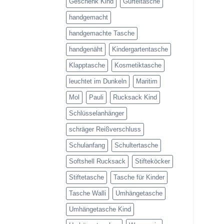
Geschenk Kind
Gürteltasche
handgemacht
handgemachte Tasche
handgenäht
Kindergartentasche
Klapptasche
Kosmetiktasche
leuchtet im Dunkeln
Maritim
Mol
Pauli
Rucksack Kind
Schlüsselanhänger
schräger Reißverschluss
Schulanfang
Schultertasche
Softshell Rucksack
Stifteköcker
Stiftetasche
Tasche für Kinder
Tasche Walli
Umhängetasche
Umhängetasche Kind