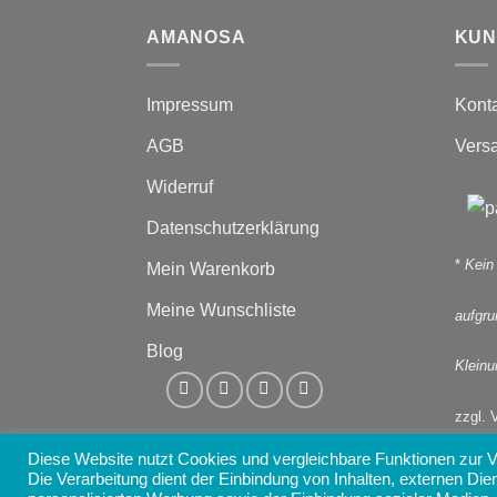
AMANOSA
KUN
Impressum
Kont
AGB
Vers
Widerruf
Datenschutzerklärung
*
Kein
Mein Warenkorb
Meine Wunschliste
aufgr
Blog
Kleinu
zzgl. 
Diese Website nutzt Cookies und vergleichbare Funktionen zur
Die Verarbeitung dient der Einbindung von Inhalten, externen Die