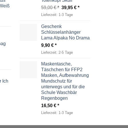
tus
Totenkopf Skull
-Weiß
Ursprünglicher
Aktueller
59,00
€
39,95
€
Preis
Preis
Lieferzeit:
1-3 Tage
war:
ist:
59,00 €
39,95 €.
Geschenk
Schlüsselanhänger
Lama Alpaka No Drama
bag
9,90
€
Lieferzeit:
2-5 Tage
Maskentasche,
Täschchen für FFP2
Masken, Aufbewahrung
 Ich
Mundschutz für
unterwegs und für die
Schule Waschbär
Regenbogen
16,50
€
Lieferzeit:
1-3 Tage