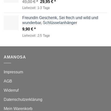
Ursprünglicher
Aktueller
49,00
€
29,95
€
Preis
Preis
Lieferzeit:
1-3 Tage
war:
ist:
49,00 €
29,95 €.
Freundin Geschenk, Sei frech und wild und
wunderbar, Schlüsselanhänger
9,90
€
Lieferzeit:
2-5 Tage
AMANOSA
Impressum
AGB
Widerruf
Datenschutzerklärung
Mein Warenkorb