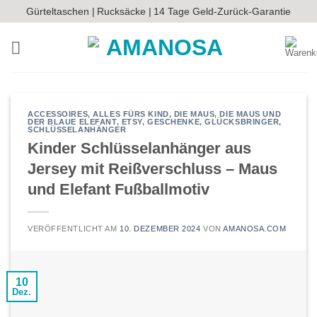
Zum
Gürteltaschen |
Rucksäcke |
14 Tage Geld-Zurück-Garantie
Inhalt
springen
ACCESSOIRES
,
ALLES FÜRS KIND
,
DIE MAUS
,
DIE MAUS UND
DER BLAUE ELEFANT
,
ETSY
,
GESCHENKE
,
GLÜCKSBRINGER
,
SCHLÜSSELANHÄNGER
Kinder Schlüsselanhänger aus
Jersey mit Reißverschluss – Maus
und Elefant Fußballmotiv
VERÖFFENTLICHT AM
10. DEZEMBER 2024
VON
AMANOSA.COM
10
Dez.