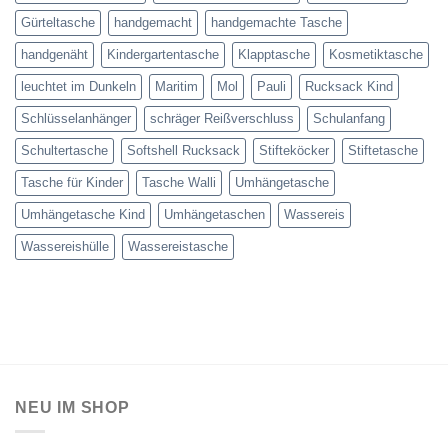
Gürteltasche
handgemacht
handgemachte Tasche
handgenäht
Kindergartentasche
Klapptasche
Kosmetiktasche
leuchtet im Dunkeln
Maritim
Mol
Pauli
Rucksack Kind
Schlüsselanhänger
schräger Reißverschluss
Schulanfang
Schultertasche
Softshell Rucksack
Stifteköcker
Stiftetasche
Tasche für Kinder
Tasche Walli
Umhängetasche
Umhängetasche Kind
Umhängetaschen
Wassereis
Wassereishülle
Wassereistasche
NEU IM SHOP