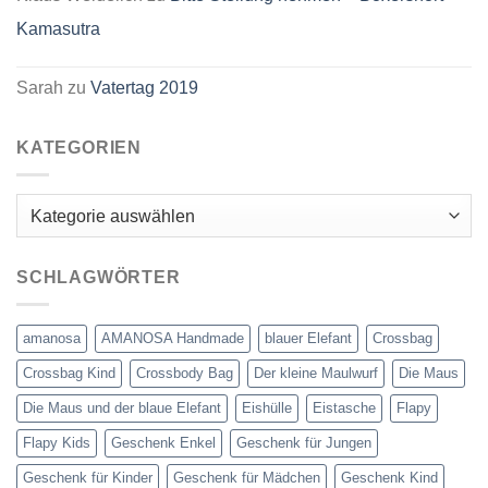
Kamasutra
Sarah
zu
Vatertag 2019
KATEGORIEN
Kategorien
SCHLAGWÖRTER
amanosa
AMANOSA Handmade
blauer Elefant
Crossbag
Crossbag Kind
Crossbody Bag
Der kleine Maulwurf
Die Maus
Die Maus und der blaue Elefant
Eishülle
Eistasche
Flapy
Flapy Kids
Geschenk Enkel
Geschenk für Jungen
Geschenk für Kinder
Geschenk für Mädchen
Geschenk Kind