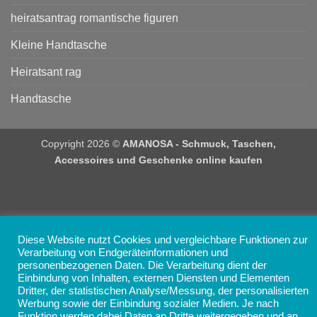
heiratsantrag romantische figuren
Kleine Handtasche
Heiratsant rag
Handtasche
Copyright 2026 ©
AMANOSA - Schmuck, Taschen,
Accessoires und Geschenke online kaufen
Diese Website nutzt Cookies und vergleichbare Funktionen zur
Verarbeitung von Endgeräteinformationen und
personenbezogenen Daten. Die Verarbeitung dient der
Einbindung von Inhalten, externen Diensten und Elementen
Dritter, der statistischen Analyse/Messung, der personalisierten
Werbung sowie der Einbindung sozialer Medien. Je nach
Funktion werden dabei Daten an Dritte weitergegeben und an