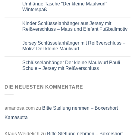
Umhänge Tasche “Der kleine Maulwurf”
zu
Tasche
Winterspaß
Walli
Umhängetasche
Keine
Gürteltasche
Kommentare
Kinder Schlüsselanhänger aus Jersey mit
Sidebag
zu
Maulwurf
Umhänge
Reißverschluss – Maus und Elefant Fußballmotiv
Kirschfest
Tasche
grün
“Der
Keine
kleine
Kommentare
Jersey Schlüsselanhänger mit Reißverschluss –
Maulwurf”
zu
Winterspaß
Kinder
Motiv: Der kleine Maulwurf
Schlüsselanhänger
aus
Keine
Jersey
Kommentare
Schlüsselanhänger Der kleine Maulwurf Pauli
mit
zu
Reißverschluss
Jersey
Schule – Jersey mit Reißverschluss
–
Schlüsselanhänger
Maus
mit
Keine
und
Reißverschluss
Kommentare
Elefant
–
zu
Fußballmotiv
Motiv:
Schlüsselanhänger
DIE NEUESTEN KOMMENTARE
Der
Der
kleine
kleine
Maulwurf
Maulwurf
Pauli
Schule
amanosa.com
zu
Bitte Stellung nehmen – Boxershort
–
Jersey
Kamasutra
mit
Reißverschluss
Klaus Weidelich
zu
Bitte Stellung nehmen – Boxershort