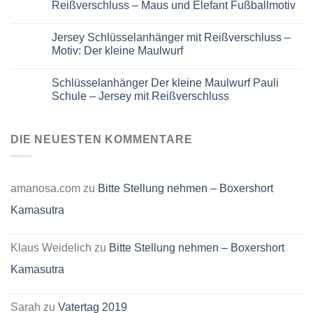
Maulwurf
Umhänge
Reißverschluss – Maus und Elefant Fußballmotiv
Kirschfest
Tasche
grün
“Der
Keine
kleine
Kommentare
Jersey Schlüsselanhänger mit Reißverschluss –
Maulwurf”
zu
Winterspaß
Kinder
Motiv: Der kleine Maulwurf
Schlüsselanhänger
aus
Keine
Jersey
Kommentare
Schlüsselanhänger Der kleine Maulwurf Pauli
mit
zu
Reißverschluss
Jersey
Schule – Jersey mit Reißverschluss
–
Schlüsselanhänger
Maus
mit
Keine
und
Reißverschluss
Kommentare
Elefant
–
zu
Fußballmotiv
Motiv:
Schlüsselanhänger
DIE NEUESTEN KOMMENTARE
Der
Der
kleine
kleine
Maulwurf
Maulwurf
Pauli
Schule
amanosa.com
zu
Bitte Stellung nehmen – Boxershort
–
Jersey
Kamasutra
mit
Reißverschluss
Klaus Weidelich
zu
Bitte Stellung nehmen – Boxershort
Kamasutra
Sarah
zu
Vatertag 2019