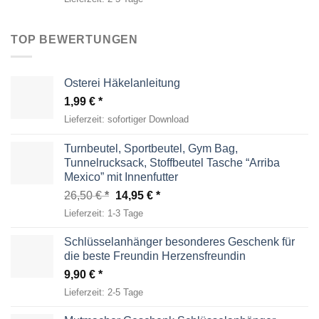
TOP BEWERTUNGEN
Osterei Häkelanleitung
1,99
€
Lieferzeit:
sofortiger Download
Turnbeutel, Sportbeutel, Gym Bag,
Tunnelrucksack, Stoffbeutel Tasche “Arriba
Mexico” mit Innenfutter
Ursprünglicher
Aktueller
26,50
€
14,95
€
Preis
Preis
Lieferzeit:
1-3 Tage
war:
ist:
26,50 €
14,95 €.
Schlüsselanhänger besonderes Geschenk für
die beste Freundin Herzensfreundin
9,90
€
Lieferzeit:
2-5 Tage