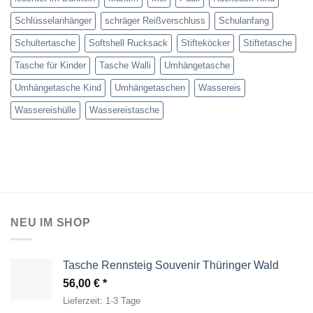
Schlüsselanhänger
schräger Reißverschluss
Schulanfang
Schultertasche
Softshell Rucksack
Stifteköcker
Stiftetasche
Tasche für Kinder
Tasche Walli
Umhängetasche
Umhängetasche Kind
Umhängetaschen
Wassereis
Wassereishülle
Wassereistasche
NEU IM SHOP
Tasche Rennsteig Souvenir Thüringer Wald
56,00
€
Lieferzeit:
1-3 Tage