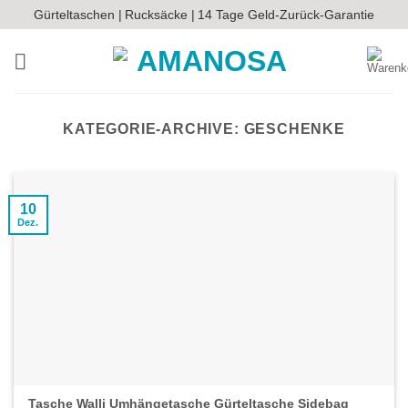
Zum
Gürteltaschen |
Rucksäcke |
14 Tage Geld-Zurück-Garantie
Inhalt
springen
KATEGORIE-ARCHIVE:
GESCHENKE
10
Dez.
Tasche Walli Umhängetasche Gürteltasche Sidebag