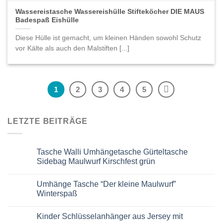
Wassereistasche Wassereishülle Stifteköcher DIE MAUS
Badespaß Eishülle
Diese Hülle ist gemacht, um kleinen Händen sowohl Schutz
vor Kälte als auch den Malstiften [...]
1
2
3
4
5
LETZTE BEITRÄGE
Tasche Walli Umhängetasche Gürteltasche
Sidebag Maulwurf Kirschfest grün
Keine
Kommentare
Umhänge Tasche “Der kleine Maulwurf”
zu
Tasche
Winterspaß
Walli
Umhängetasche
Keine
Gürteltasche
Kommentare
Kinder Schlüsselanhänger aus Jersey mit
Sidebag
zu