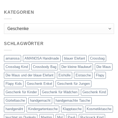
KATEGORIEN
Kategorien
SCHLAGWÖRTER
amanosa
AMANOSA Handmade
blauer Elefant
Crossbag
Crossbag Kind
Crossbody Bag
Der kleine Maulwurf
Die Maus
Die Maus und der blaue Elefant
Eishülle
Eistasche
Flapy
Flapy Kids
Geschenk Enkel
Geschenk für Jungen
Geschenk für Kinder
Geschenk für Mädchen
Geschenk Kind
Gürteltasche
handgemacht
handgemachte Tasche
handgenäht
Kindergartentasche
Klapptasche
Kosmetiktasche
leuchtet im Dunkeln
Maritim
Mol
Pauli
Rucksack Kind