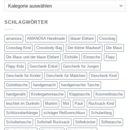
Kategorien
SCHLAGWÖRTER
amanosa
AMANOSA Handmade
blauer Elefant
Crossbag
Crossbag Kind
Crossbody Bag
Der kleine Maulwurf
Die Maus
Die Maus und der blaue Elefant
Eishülle
Eistasche
Flapy
Flapy Kids
Geschenk Enkel
Geschenk für Jungen
Geschenk für Kinder
Geschenk für Mädchen
Geschenk Kind
Gürteltasche
handgemacht
handgemachte Tasche
handgenäht
Kindergartentasche
Klapptasche
Kosmetiktasche
leuchtet im Dunkeln
Maritim
Mol
Pauli
Rucksack Kind
Schlüsselanhänger
schräger Reißverschluss
Schulanfang
Schultertasche
Softshell Rucksack
Stifteköcker
Stiftetasche