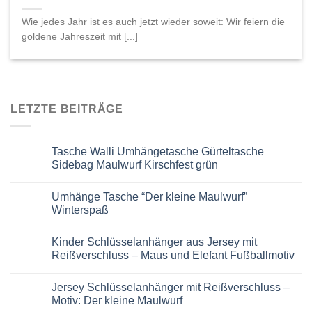
Wie jedes Jahr ist es auch jetzt wieder soweit: Wir feiern die
goldene Jahreszeit mit [...]
LETZTE BEITRÄGE
Tasche Walli Umhängetasche Gürteltasche
Sidebag Maulwurf Kirschfest grün
Keine
Kommentare
Umhänge Tasche “Der kleine Maulwurf”
zu
Tasche
Winterspaß
Walli
Umhängetasche
Keine
Gürteltasche
Kommentare
Kinder Schlüsselanhänger aus Jersey mit
Sidebag
zu
Maulwurf
Umhänge
Reißverschluss – Maus und Elefant Fußballmotiv
Kirschfest
Tasche
grün
“Der
Keine
kleine
Kommentare
Jersey Schlüsselanhänger mit Reißverschluss –
Maulwurf”
zu
Winterspaß
Kinder
Motiv: Der kleine Maulwurf
Schlüsselanhänger