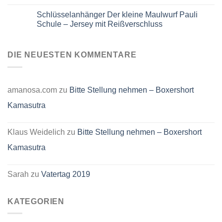
aus
Keine
Jersey
Kommentare
Schlüsselanhänger Der kleine Maulwurf Pauli
mit
zu
Reißverschluss
Jersey
Schule – Jersey mit Reißverschluss
–
Schlüsselanhänger
Maus
mit
Keine
und
Reißverschluss
Kommentare
Elefant
–
zu
Fußballmotiv
Motiv:
Schlüsselanhänger
DIE NEUESTEN KOMMENTARE
Der
Der
kleine
kleine
Maulwurf
Maulwurf
Pauli
Schule
amanosa.com
zu
Bitte Stellung nehmen – Boxershort
–
Jersey
Kamasutra
mit
Reißverschluss
Klaus Weidelich
zu
Bitte Stellung nehmen – Boxershort
Kamasutra
Sarah
zu
Vatertag 2019
KATEGORIEN