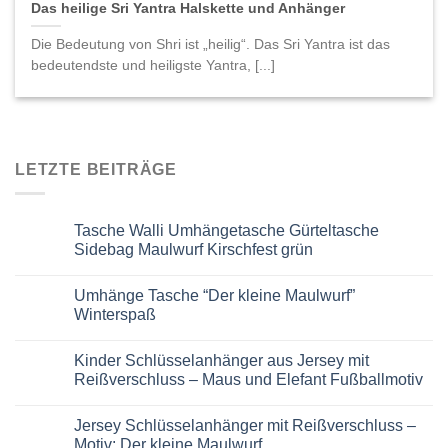
Das heilige Sri Yantra Halskette und Anhänger
Die Bedeutung von Shri ist „heilig“. Das Sri Yantra ist das
bedeutendste und heiligste Yantra, [...]
LETZTE BEITRÄGE
Tasche Walli Umhängetasche Gürteltasche
Sidebag Maulwurf Kirschfest grün
Keine
Kommentare
Umhänge Tasche “Der kleine Maulwurf”
zu
Tasche
Winterspaß
Walli
Umhängetasche
Keine
Gürteltasche
Kommentare
Kinder Schlüsselanhänger aus Jersey mit
Sidebag
zu
Maulwurf
Umhänge
Reißverschluss – Maus und Elefant Fußballmotiv
Kirschfest
Tasche
grün
“Der
Keine
kleine
Kommentare
Jersey Schlüsselanhänger mit Reißverschluss –
Maulwurf”
zu
Winterspaß
Kinder
Motiv: Der kleine Maulwurf