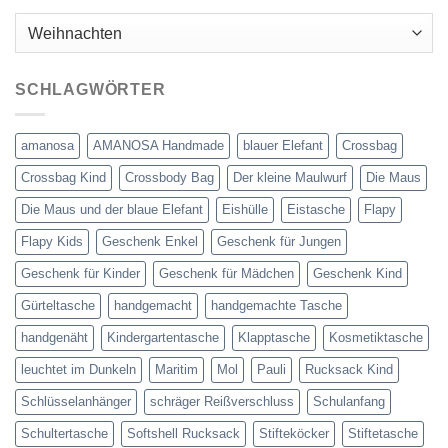
Kategorien
SCHLAGWÖRTER
amanosa
AMANOSA Handmade
blauer Elefant
Crossbag
Crossbag Kind
Crossbody Bag
Der kleine Maulwurf
Die Maus
Die Maus und der blaue Elefant
Eishülle
Eistasche
Flapy
Flapy Kids
Geschenk Enkel
Geschenk für Jungen
Geschenk für Kinder
Geschenk für Mädchen
Geschenk Kind
Gürteltasche
handgemacht
handgemachte Tasche
handgenäht
Kindergartentasche
Klapptasche
Kosmetiktasche
leuchtet im Dunkeln
Maritim
Mol
Pauli
Rucksack Kind
Schlüsselanhänger
schräger Reißverschluss
Schulanfang
Schultertasche
Softshell Rucksack
Stifteköcker
Stiftetasche