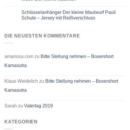
Schlüsselanhänger
aus
Keine
Jersey
Kommentare
Schlüsselanhänger Der kleine Maulwurf Pauli
mit
zu
Reißverschluss
Jersey
Schule – Jersey mit Reißverschluss
–
Schlüsselanhänger
Maus
mit
Keine
und
Reißverschluss
Kommentare
Elefant
–
zu
Fußballmotiv
Motiv:
Schlüsselanhänger
DIE NEUESTEN KOMMENTARE
Der
Der
kleine
kleine
Maulwurf
Maulwurf
Pauli
Schule
amanosa.com
zu
Bitte Stellung nehmen – Boxershort
–
Jersey
Kamasutra
mit
Reißverschluss
Klaus Weidelich
zu
Bitte Stellung nehmen – Boxershort
Kamasutra
Sarah
zu
Vatertag 2019
KATEGORIEN