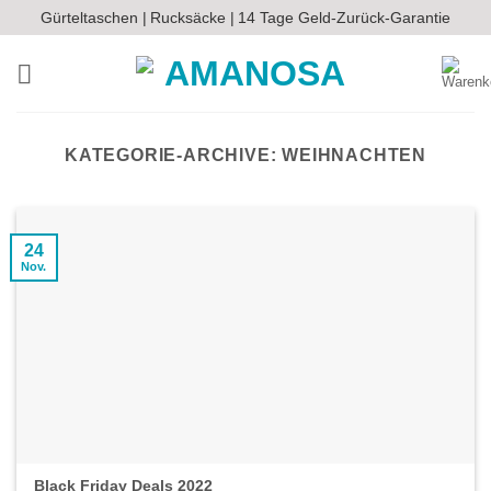
Zum
Gürteltaschen |
Rucksäcke |
14 Tage Geld-Zurück-Garantie
Inhalt
springen
KATEGORIE-ARCHIVE:
WEIHNACHTEN
24
Nov.
Black Friday Deals 2022