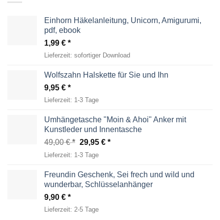
Einhorn Häkelanleitung, Unicorn, Amigurumi,
pdf, ebook
1,99
€
Lieferzeit:
sofortiger Download
Wolfszahn Halskette für Sie und Ihn
9,95
€
Lieferzeit:
1-3 Tage
Umhängetasche "Moin & Ahoi" Anker mit
Kunstleder und Innentasche
Ursprünglicher
Aktueller
49,00
€
29,95
€
Preis
Preis
Lieferzeit:
1-3 Tage
war:
ist:
49,00 €
29,95 €.
Freundin Geschenk, Sei frech und wild und
wunderbar, Schlüsselanhänger
9,90
€
Lieferzeit:
2-5 Tage