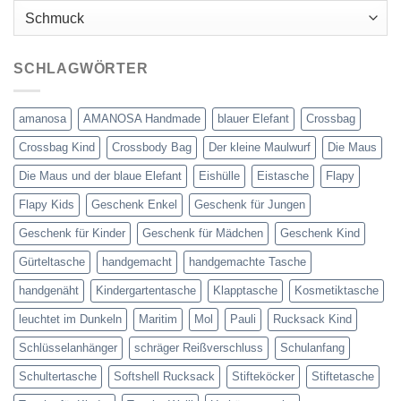
Kategorien
SCHLAGWÖRTER
amanosa
AMANOSA Handmade
blauer Elefant
Crossbag
Crossbag Kind
Crossbody Bag
Der kleine Maulwurf
Die Maus
Die Maus und der blaue Elefant
Eishülle
Eistasche
Flapy
Flapy Kids
Geschenk Enkel
Geschenk für Jungen
Geschenk für Kinder
Geschenk für Mädchen
Geschenk Kind
Gürteltasche
handgemacht
handgemachte Tasche
handgenäht
Kindergartentasche
Klapptasche
Kosmetiktasche
leuchtet im Dunkeln
Maritim
Mol
Pauli
Rucksack Kind
Schlüsselanhänger
schräger Reißverschluss
Schulanfang
Schultertasche
Softshell Rucksack
Stifteköcker
Stiftetasche