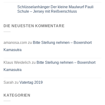
aus
Keine
Jersey
Kommentare
Schlüsselanhänger Der kleine Maulwurf Pauli
mit
zu
Reißverschluss
Jersey
Schule – Jersey mit Reißverschluss
–
Schlüsselanhänger
Maus
mit
Keine
und
Reißverschluss
Kommentare
Elefant
–
zu
Fußballmotiv
Motiv:
Schlüsselanhänger
DIE NEUESTEN KOMMENTARE
Der
Der
kleine
kleine
Maulwurf
Maulwurf
Pauli
Schule
amanosa.com
zu
Bitte Stellung nehmen – Boxershort
–
Jersey
Kamasutra
mit
Reißverschluss
Klaus Weidelich
zu
Bitte Stellung nehmen – Boxershort
Kamasutra
Sarah
zu
Vatertag 2019
KATEGORIEN