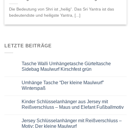
Die Bedeutung von Shri ist „heilig“. Das Sri Yantra ist das
bedeutendste und heiligste Yantra, [...]
LETZTE BEITRÄGE
Tasche Walli Umhängetasche Gürteltasche
Sidebag Maulwurf Kirschfest grün
Keine
Kommentare
Umhänge Tasche “Der kleine Maulwurf”
zu
Tasche
Winterspaß
Walli
Umhängetasche
Keine
Gürteltasche
Kommentare
Kinder Schlüsselanhänger aus Jersey mit
Sidebag
zu
Maulwurf
Umhänge
Reißverschluss – Maus und Elefant Fußballmotiv
Kirschfest
Tasche
grün
“Der
Keine
kleine
Kommentare
Jersey Schlüsselanhänger mit Reißverschluss –
Maulwurf”
zu
Winterspaß
Kinder
Motiv: Der kleine Maulwurf
Schlüsselanhänger