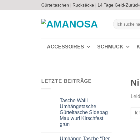
Zum
Gürteltaschen |
Rucksäcke |
14 Tage Geld-Zurück
Inhalt
springen
Suchen
nach:
ACCESSOIRES
SCHMUCK
K
Ni
LETZTE BEITRÄGE
Leid
Tasche Walli
Umhängetasche
Gürteltasche Sidebag
Maulwurf Kirschfest
grün
Keine
Kommentare
Umhänge Tasche “Der
zu