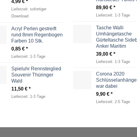
4,99
€
89,90
€
Lieferzeit:
sofortiger
Lieferzeit:
1-3 Tage
Download
Tasche Walli
Acryl Perlen gestreift
Umhängetasche
rund 8mm Regenbogen
Gürteltasche Side
Farben 10 Stk.
Anker Maritim
0,85
€
39,00
€
Lieferzeit:
1-3 Tage
Lieferzeit:
1-3 Tage
Spieluhr Rennsteiglied
Corona 2020
Souvenir Thüringer
Schlüsselanhänger
Wald
war dabei
11,50
€
9,90
€
Lieferzeit:
1-3 Tage
Lieferzeit:
2-5 Tage