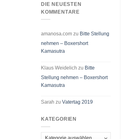
Schlüsselanhänger
DIE NEUESTEN
Maulwurf
Der
KOMMENTARE
kleine
Maulwurf
Pauli
Schule
–
Jersey
amanosa.com
zu
Bitte Stellung
mit
Reißverschluss
nehmen – Boxershort
Kamasutra
Klaus Weidelich
zu
Bitte
Stellung nehmen – Boxershort
Kamasutra
Sarah
zu
Vatertag 2019
KATEGORIEN
Kategorien