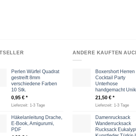
TSELLER
ANDERE KAUFTEN AUC
Perlen Würfel Quadrat
Boxershort Herren
gestreift 8mm
Cocktail Party
verschiedene Farben
Unterhose
10 Stk.
handgemacht Unik
0,95
€
21,50
€
Lieferzeit:
1-3 Tage
Lieferzeit:
1-3 Tage
Häkelanleitung Drache,
Damenrucksack
E-Book, Amigurumi,
Wanderrucksack
PDF
Rucksack Eukalyp
Kunstleder Türkis