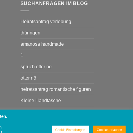
SUCHANFRAGEN IM BLOG
Heiratsantrag verlobung
thüringen
amanosa handmade
1
spruch otter nö
otter nö
heiratsantrag romantische figuren
Kleine Handtasche
Heiratsant rag
ten.
Handtasche
n
Cookie Einstellungen
Cookies erlauben
st