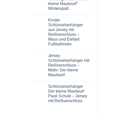
Tasche
kleine Maulwurf”
Walli
Winterspaß
Umhängetasche
Gürteltasche
Keine
Sidebag
Kommentare
Maulwurf
Kinder
zu
Kirschfest
Umhänge
Schlüsselanhänger
grün
Tasche
aus Jersey mit
“Der
kleine
Reißverschluss –
Maulwurf”
Maus und Elefant
Winterspaß
Fußballmotiv
Keine
Kommentare
Jersey
zu
Kinder
Schlüsselanhänger mit
Schlüsselanhänger
Reißverschluss –
aus
Jersey
Motiv: Der kleine
mit
Maulwurf
Reißverschluss
–
Keine
Maus
Kommentare
und
Schlüsselanhänger
zu
Elefant
Jersey
Der kleine Maulwurf
Fußballmotiv
Schlüsselanhänger
Pauli Schule – Jersey
mit
Reißverschluss
mit Reißverschluss
–
Motiv:
Keine
Der
Kommentare
zu
kleine