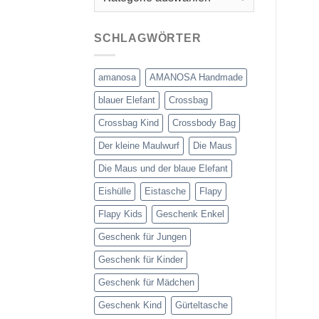
SCHLAGWÖRTER
amanosa
AMANOSA Handmade
blauer Elefant
Crossbag
Crossbag Kind
Crossbody Bag
Der kleine Maulwurf
Die Maus
Die Maus und der blaue Elefant
Eishülle
Eistasche
Flapy
Flapy Kids
Geschenk Enkel
Geschenk für Jungen
Geschenk für Kinder
Geschenk für Mädchen
Geschenk Kind
Gürteltasche