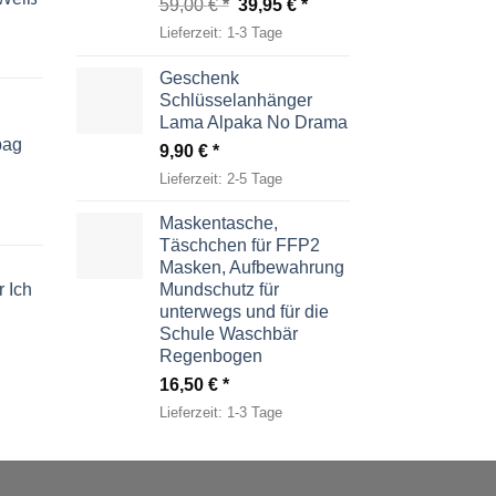
Ursprünglicher
Aktueller
59,00
€
39,95
€
Preis
Preis
Lieferzeit:
1-3 Tage
war:
ist:
59,00 €
39,95 €.
Geschenk
Schlüsselanhänger
Lama Alpaka No Drama
bag
9,90
€
Lieferzeit:
2-5 Tage
Maskentasche,
Täschchen für FFP2
Masken, Aufbewahrung
 Ich
Mundschutz für
unterwegs und für die
Schule Waschbär
Regenbogen
16,50
€
Lieferzeit:
1-3 Tage