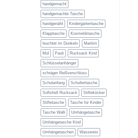
handgemacht
handgemachte Tasche
handgenäht
Kindergartentasche
Klapptasche
Kosmetiktasche
leuchtet im Dunkeln
Maritim
Mol
Pauli
Rucksack Kind
Schlüsselanhänger
schräger Reißverschluss
Schulanfang
Schultertasche
Softshell Rucksack
Stifteköcker
Stiftetasche
Tasche für Kinder
Tasche Walli
Umhängetasche
Umhängetasche Kind
Umhängetaschen
Wassereis