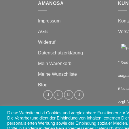
AMANOSA
KUN
Impressum
Kont
AGB
Vers
Widerruf
Datenschutzerklärung
*
Kein
Mein Warenkorb
Meine Wunschliste
aufgr
Blog
Kleinu
zzgl. 
Diese Website nutzt Cookies und vergleichbare Funktionen zur
Die Verarbeitung dient der Einbindung von Inhalten, externen Die
personalisierten Werbung sowie der Einbindung sozialer Medien.
Dritte in Ländern in denen kein angemessenes Datenschutzniveau v