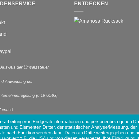
DENSERVICE
ENTDECKEN
akt
and
 Ausweis der Umsatzsteuer
und Anwendung der
nternehmerregelung (§ 19 UStG)
,
Versand
 Verarbeitung von Endgeräteinformationen und personenbezogenen Da
nsten und Elementen Dritter, der statistischen Analyse/Messung, der
 Je nach Funktion werden dabei Daten an Dritte weitergegeben und a
orliegt z.B. die USA und von diesen verarbeitet. Ihre Einwilligung i